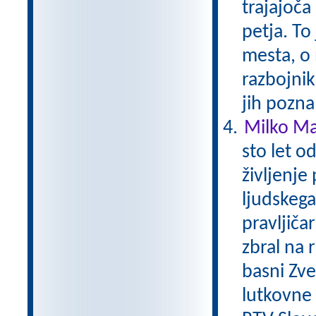
trajajoča
petja. To
mesta, o 
razbojni
jih pozna
Milko Mat
sto let o
življenje
ljudskega 
pravljičar
zbral na 
basni Zver
lutkovne i