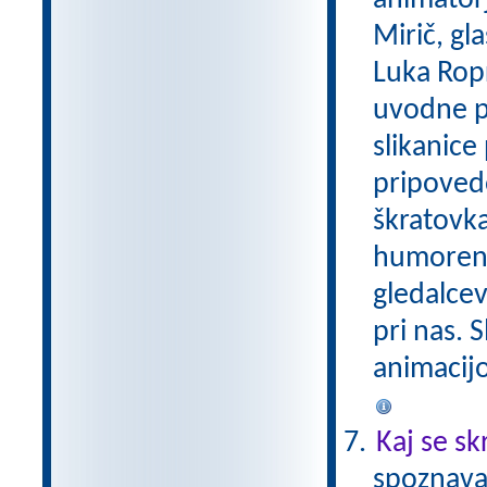
animatorj
Mirič, gl
Luka Ropr
uvodne pe
slikanice
pripovedo
škratovka 
humoren 
gledalcev
pri nas. S
animacijo 
Kaj se sk
spoznava