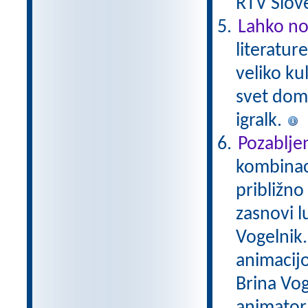
RTV Slove
Lahko no
literatur
veliko ku
svet domiš
igralk.
Pozablje
kombinaci
približno
zasnovi lu
Vogelnik. 
animacijo
Brina Vog