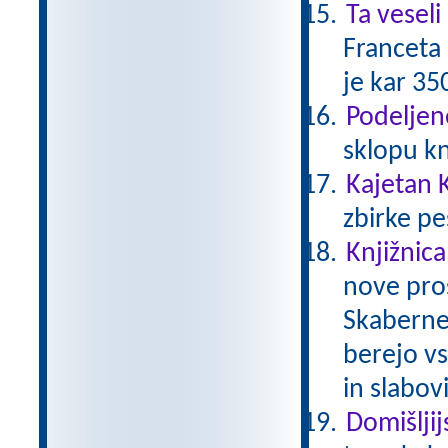
Ta veseli
Franceta 
je kar 35
Podeljen
sklopu kn
Kajetan K
zbirke pe
Knjižnica
nove pros
Skaberne 
berejo vs
in slabov
Domišljij