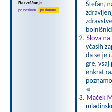
Razvrščanje
Štefan, n
po naslovu
po datumu
zdravljen
zdravstve
bolnišnic
Slova na 
včasih za
da se je 
gre, vsaj 
enkrat ra
poznamo.
Maček M
mladinsk