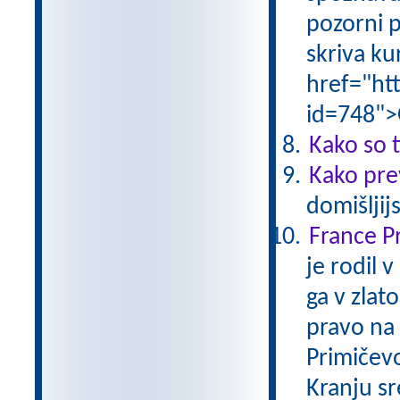
pozorni p
skriva ku
href="ht
id=748">
Kako so t
Kako pre
domišljij
France P
je rodil 
ga v zlat
pravo na 
Primičevo 
Kranju s