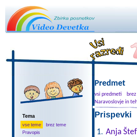
Predmet
vsi predmeti
brez
Naravoslovje in te
Prispevki 
Tema
vse teme
brez teme
Anja Šte
Pravopis