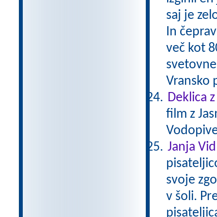
saj je ze
In čeprav
več kot 8
svetovne
Vransko p
Deklica z
film z Ja
Vodopivec
Janja Vi
pisatelji
svoje zgo
v šoli. Pr
pisateljic