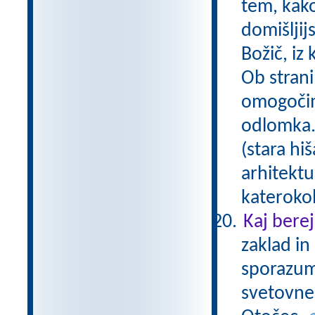
tem, kako
domišljij
Božič, iz
Ob strani
omogočim
odlomka. 
(stara h
arhitektu
katerokol
Kaj bere
zaklad in 
sporazum
svetovnem