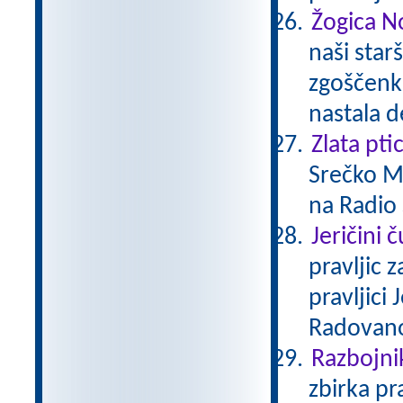
Žogica N
naši starš
zgoščenka
nastala d
Zlata pti
Srečko Me
na Radio 
Jeričini 
pravljic 
pravljici
Radovan
Razbojni
zbirka pr