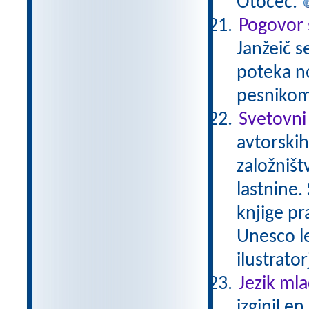
Otočec.
Pogovor 
Janžeič s
poteka no
pesnikom
Svetovni
avtorskih
založništ
lastnine.
knjige pr
Unesco le
ilustrator
Jezik ml
izginil e