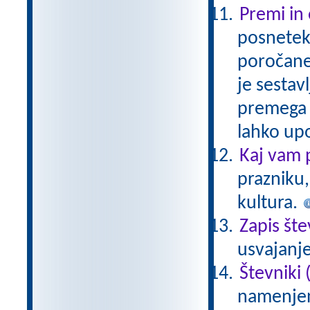
Premi in
posnetek 
poročaneg
je sestav
premega 
lahko up
Kaj vam 
prazniku,
kultura.
Zapis šte
usvajanje
Števniki (
namenjen