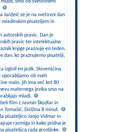
o mladi, smo ob svetovnem
.
a Janžeič se je na svetovni dan
 z mladinskim pisateljem in
in avtorskih pravic. Dan je
rskih pravic ter intelektualne
raznik knjige praznuje en teden.
je dan, ko praznujemo pisatelji,
a izginil en jezik. Slovenščina
jo uporabljamo ob vseh
čine malo, jih ima več kot 80
dnevu maternega jezika smo na
orabljajo mladi.
eli film z Jasmin Škodlar in
on Tomašič. Dolžina 8 minut.
a pisateljico Janjo Vidmar in
ajraje razmiga in kako pridna je
ana pisateljica rada grozljivke.