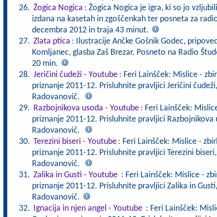
Žogica Nogica
: Žogica Nogica je igra, ki so jo vzljubil
izdana na kasetah in zgoščenkah ter posneta za radio
decembra 2012 in traja 43 minut.
Zlata ptica
: Ilustracije Ančke Gošnik Godec, pripove
Komljanec, glasba Zaš Brezar. Posneto na Radio Štud
20 min.
Jeričini čudeži - Youtube
: Feri Lainšček: Mislice - zb
priznanje 2011-12. Prisluhnite pravljici Jeričini čudež
Radovanovič.
Razbojnikova usoda - Youtube
: Feri Lainšček: Mislic
priznanje 2011-12. Prisluhnite pravljici Razbojnikova
Radovanovič.
Terezini biseri - Youtube
: Feri Lainšček: Mislice - zbi
priznanje 2011-12. Prisluhnite pravljici Terezini biseri
Radovanovič.
Zalika in Gusti - Youtube
: Feri Lainšček: Mislice - zb
priznanje 2011-12. Prisluhnite pravljici Zalika in Gust
Radovanovič.
Ignacija in njen angel - Youtube
: Feri Lainšček: Misli