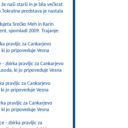
i že naši starši in je bila večkrat
.Tokratna predstava je nastala
dujeta Srečko Meh in Karin
ent, spomladi 2009. Trajanje:
irka pravljic za Cankarjevo
i, ki jo pripoveduje Vesna
e - zbirka pravljic za Cankarjevo
 usoda, ki jo pripoveduje Vesna
rka pravljic za Cankarjevo
, ki jo pripoveduje Vesna
irka pravljic za Cankarjevo
i, ki jo pripoveduje Vesna
ce - zbirka pravljic za