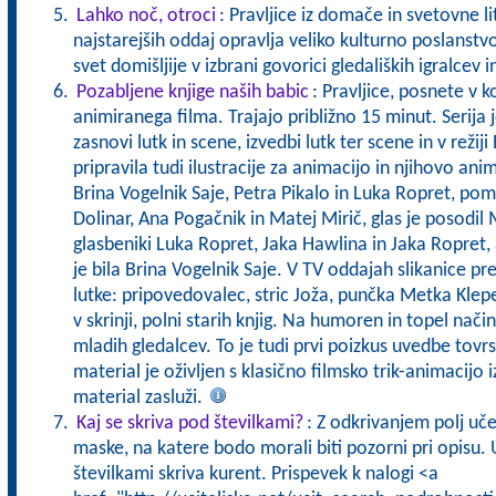
Lahko noč, otroci
: Pravljice iz domače in svetovne l
najstarejših oddaj opravlja veliko kulturno poslanstv
svet domišljije v izbrani govorici gledaliških igralcev i
Pozabljene knjige naših babic
: Pravljice, posnete v k
animiranega filma. Trajajo približno 15 minut. Serija j
zasnovi lutk in scene, izvedbi lutk ter scene in v režij
pripravila tudi ilustracije za animacijo in njihovo anim
Brina Vogelnik Saje, Petra Pikalo in Luka Ropret, pom
Dolinar, Ana Pogačnik in Matej Mirič, glas je posodil 
glasbeniki Luka Ropret, Jaka Hawlina in Jaka Ropret,
je bila Brina Vogelnik Saje. V TV oddajah slikanice p
lutke: pripovedovalec, stric Joža, punčka Metka Klepet
v skrinji, polni starih knjig. Na humoren in topel nač
mladih gledalcev. To je tudi prvi poizkus uvedbe tovrst
material je oživljen s klasično filmsko trik-animacijo iz
material zasluži.
Kaj se skriva pod številkami?
: Z odkrivanjem polj uč
maske, na katere bodo morali biti pozorni pri opisu. U
številkami skriva kurent. Prispevek k nalogi <a