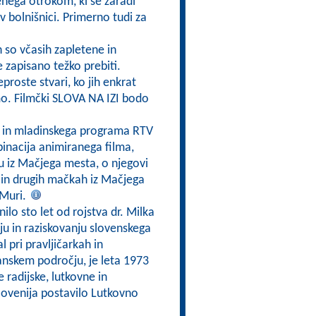
enega otrokom, ki se zaradi
 v bolnišnici. Primerno tudi za
h so včasih zapletene in
e zapisano težko prebiti.
eproste stvari, ko jih enkrat
mo. Filmčki SLOVA NA IZI bodo
a in mladinskega programa RTV
inacija animiranega filma,
ku iz Mačjega mesta, o njegovi
 in drugih mačkah iz Mačjega
 Muri.
nilo sto let od rojstva dr. Milka
nju in raziskovanju slovenskega
l pri pravljičarkah in
zijanskem področju, je leta 1973
e radijske, lutkovne in
 Slovenija postavilo Lutkovno