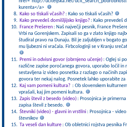
href="http://uciteljska.net/ucit_search_podrobnost
kurenta</a>
Kako so tiskali včasih?
: Kako so tiskali včasih?
Kako prevedeš domišljijsko knjigo?
: Kako prevedeš d
France Prešeren
: Naš največji pesnik, France Prešere
Vrbi na Gorenjskem. Zapisali so ga v zlato knjigo najb
študiral pravo na Dunaju. Bil je zaljubljen v bogato go
mu ljubezni ni vračala. Firbcologinji se v Kranju sre
Premi in odvisni govor (obrnjeno učenje)
: Oglej si p
različne zapise poročanega govora, uporabo ločil in 
sestavljena iz video posnetka z razlago o načinih za
govora ter nekaj nalog. Posnetek lahko uporabite z
Kaj vam pomeni kultura?
: Ob slovenskem kulturne
vprašali, kaj jim pomeni kultura.
Zapis števil z besedo (video)
: Prosojnica je primerna 
zapisa števil z besedo.
Števniki (video) - glavni in vrstilni
: Prosojnica - vide
števnikov
Ta veseli dan kulture
: Ob obletnici rojstva pesnika 