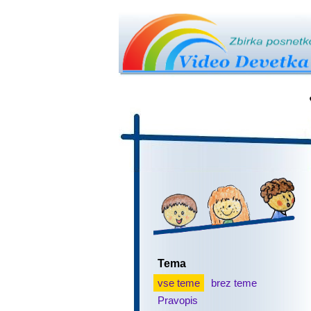
Tema
vse teme
brez teme
Pravopis