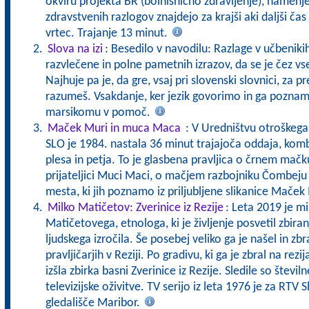
okviru projekta BR (bolnišnično zdravljenje), namenj
zdravstvenih razlogov znajdejo za krajši aki daljši čas
vrtec. Trajanje 13 minut.
Slova na izi
: Besedilo v navodilu: Razlage v učbeniki
razvlečene in polne pametnih izrazov, da se je čez vs
Najhuje pa je, da gre, vsaj pri slovenski slovnici, za pr
razumeš. Vsakdanje, ker jezik govorimo in ga pozna
marsikomu v pomoč.
Maček Muri in muca Maca
: V Uredništvu otroškeg
SLO je 1984. nastala 36 minut trajajoča oddaja, komb
plesa in petja. To je glasbena pravljica o črnem mač
prijateljici Muci Maci, o mačjem razbojniku Čombeju
mesta, ki jih poznamo iz priljubljene slikanice Maček
Milko Matičetov: Zverinice iz Rezije
: Leta 2019 je mi
Matičetovega, etnologa, ki je življenje posvetil zbira
ljudskega izročila. Še posebej veliko ga je našel in zbra
pravljičarjih v Reziji. Po gradivu, ki ga je zbral na re
izšla zbirka basni Zverinice iz Rezije. Sledile so številn
televizijske oživitve. TV serijo iz leta 1976 je za RTV
gledališče Maribor.