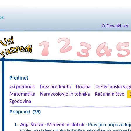
O Devetki.net
Predmet
vsi predmeti
brez predmeta
Družba
Državljanska vzgo
Matematika
Naravoslovje in tehnika
Računalništvo
Zgodovina
Prispevki (35)
Anja Štefan: Medved in klobuk
: Pravljico pripoveduj