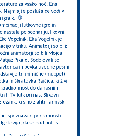
iterature za vsako noč. Ena
o. Najmlajše poslušalce vodi v
n igralk.
ombinaciji lutkovne igre in
e nastala po scenariju, likovni
i Eke Vogelnik. Eka Vogelnik je
acijo v triku. Animatorji so bili:
ožni animatorji so bili Mojca
Matjaž Pikalo. Sodelovali so
 avtorica in pevka uvodne pesmi
redstavijo tri mimične (muppet)
ka in škratovka Rajčica, ki živi
in gradijo most do današnjih
nih TV lutk pri nas. Slikovni
rezank, ki si jo žlahtni arhivski
enci spoznavajo podrobnosti
gotovijo, da se pod polji s