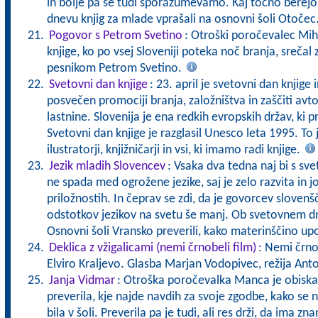
in bolje pa se tudi sporazumevamo. Kaj točno berej
dnevu knjig za mlade vprašali na osnovni šoli Otočec
Pogovor s Petrom Svetino
: Otroški poročevalec Mih
knjige, ko po vsej Sloveniji poteka noč branja, srečal
pesnikom Petrom Svetino.
Svetovni dan knjige
: 23. april je svetovni dan knjige 
posvečen promociji branja, založništva in zaščiti avto
lastnine. Slovenija je ena redkih evropskih držav, ki p
Svetovni dan knjige je razglasil Unesco leta 1995. To 
ilustratorji, knjižničarji in vsi, ki imamo radi knjige.
Jezik mladih Slovencev
: Vsaka dva tedna naj bi s svet
ne spada med ogrožene jezike, saj je zelo razvita in 
priložnostih. In čeprav se zdi, da je govorcev slovenš
odstotkov jezikov na svetu še manj. Ob svetovnem 
Osnovni šoli Vransko preverili, kako materinščino up
Deklica z vžigalicami (nemi črnobeli film)
: Nemi črnob
Elviro Kraljevo. Glasba Marjan Vodopivec, režija Ant
Janja Vidmar
: Otroška poročevalka Manca je obiskal
preverila, kje najde navdih za svoje zgodbe, kako se n
bila v šoli. Preverila pa je tudi, ali res drži, da ima zn