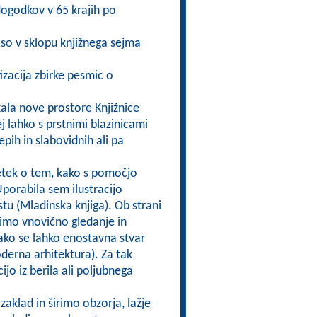
 dogodkov v 65 krajih po
so v sklopu knjižnega sejma
izacija zbirke pesmic o
ala nove prostore Knjižnice
j lahko s prstnimi blazinicami
epih in slabovidnih ali pa
etek o tem, kako s pomočjo
 Uporabila sem ilustracijo
u (Mladinska knjiga). Ob strani
imo vnovično gledanje in
ako se lahko enostavna stvar
erna arhitektura). Za tak
ijo iz berila ali poljubnega
aklad in širimo obzorja, lažje