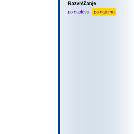
Razvrščanje
po naslovu
po datumu