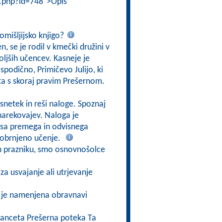
i.php?id=748">Opis
omišljijsko knjigo?
n, se je rodil v kmečki družini v
oljših učencev. Kasneje je
spodično, Primičevo Julijo, ki
čata s skoraj pravim Prešernom.
osnetek in reši naloge. Spoznaj
narekovajev. Naloga je
pisa premega in odvisnega
a obrnjeno učenje.
m prazniku, smo osnovnošolce
za usvajanje ali utrjevanje
o je namenjena obravnavi
Franceta Prešerna poteka Ta