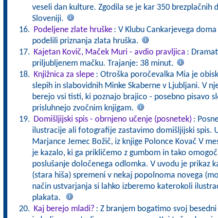
veseli dan kulture. Zgodila se je kar 350 brezplačnih
Sloveniji.
Podeljene zlate hruške
: V Klubu Cankarjevega doma 
podelili priznanja zlata hruška.
Kajetan Kovič, Maček Muri - avdio pravljica
: Dramat
priljubljenem mačku. Trajanje: 38 minut.
Knjižnica za slepe
: Otroška poročevalka Mia je obisk
slepih in slabovidnih Minke Skaberne v Ljubljani. V nje
berejo vsi tisti, ki poznajo brajico - posebno pisavo sl
prisluhnejo zvočnim knjigam.
Domišljijski spis - obrnjeno učenje (posnetek)
: Posn
ilustracije ali fotografije zastavimo domišljijski spis.
Marjance Jemec Božič, iz knjige Polonce Kovač V mest
je kazalo, ki ga prikličemo z gumbom in tako omogoč
poslušanje določenega odlomka. V uvodu je prikaz k
(stara hiša) spremeni v nekaj popolnoma novega (mod
način ustvarjanja si lahko izberemo katerokoli ilustrac
plakata.
Kaj berejo mladi?
: Z branjem bogatimo svoj besedni z