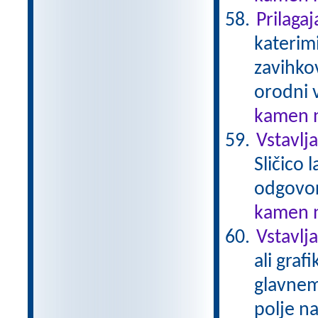
Prilaga
katerim
zavihko
orodni v
kamen n
Vstavlj
Sličico
odgovo
kamen n
Vstavlja
ali graf
glavnem
polje na