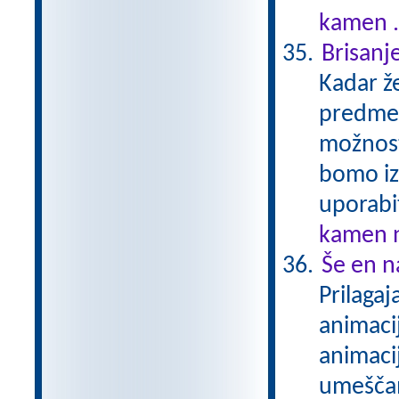
kamen .
Brisanj
Kadar že
predmet
možnost
bomo izv
uporabit
kamen n
Še en n
Prilaga
animaci
animaci
umeščam