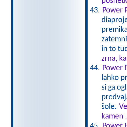
posnetk
Power P
diaproj
premikan
zatemni
in to tu
zrna, k
Power P
lahko pr
si ga o
predvaj
šole.
Ve
kamen .
Power P