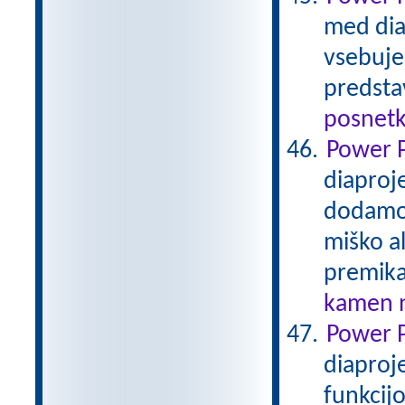
med diap
vsebuje 
predsta
posnetk
Power P
diaproj
dodamo 
miško a
premik
kamen n
Power P
diaproje
funkcij