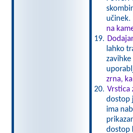
skombini
učinek.
na kame
Dodajan
lahko t
zavihke
uporablj
zrna, k
Vrstica
dostop j
ima nab
prikazan
dostop 