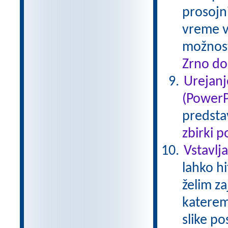
prosojn
vreme v
možnost
Zrno do
Urejanj
(PowerP
predstav
zbirki 
Vstavlj
lahko h
želim za
katerem
slike p