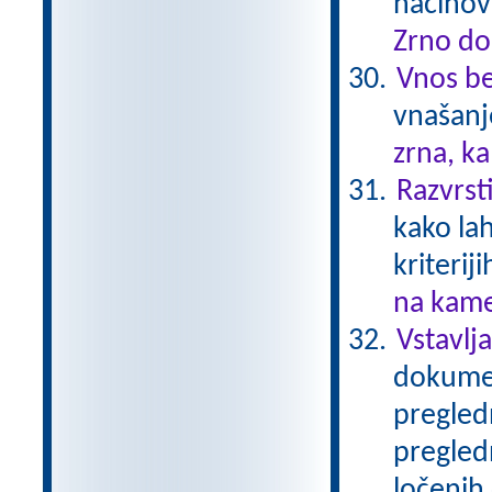
načinov
Zrno do
Vnos be
vnašanj
zrna, k
Razvrst
kako la
kriteriji
na kame
Vstavlj
dokumen
pregledn
pregledn
ločenih 