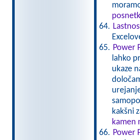
moramo 
posnetk
Lastnos
Excelov
Power P
lahko p
ukaze n
določam
urejanje
samopop
kakšni 
kamen n
Power P