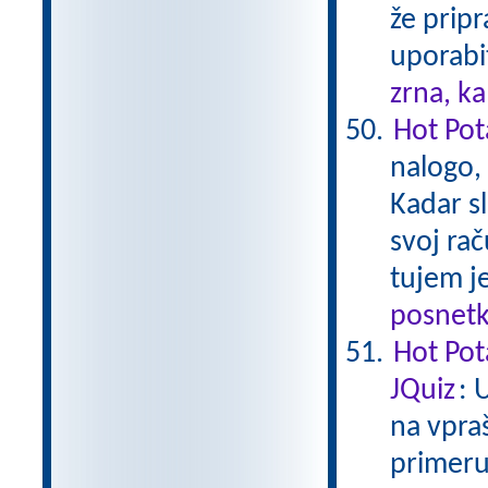
že pripr
uporabi
zrna, k
Hot Pota
nalogo,
Kadar sl
svoj rač
tujem je
posnetk
Hot Pot
JQuiz
: 
na vpra
primeru