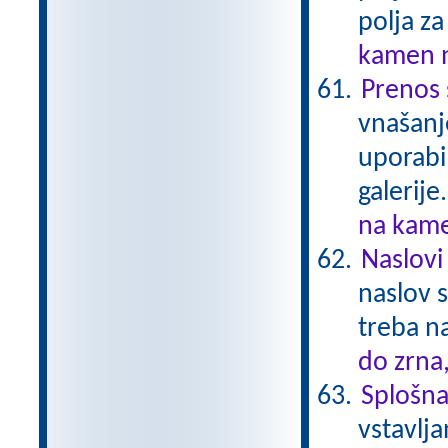
polja za
kamen n
Prenos 
vnašanj
uporabi
galerije
na kame
Naslovi 
naslov s
treba na
do zrna
Splošna 
vstavlja