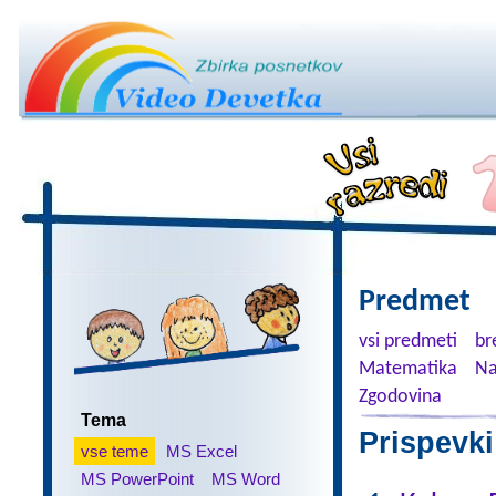
Predmet
vsi predmeti
br
Matematika
Na
Zgodovina
Tema
Prispevki
vse teme
MS Excel
MS PowerPoint
MS Word