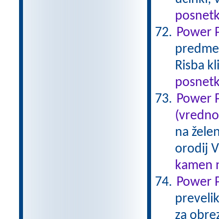
posnetk
Power P
predmet 
Risba k
posnetk
Power P
(vredno
na žele
orodij V
kamen n
Power P
preveli
za obre