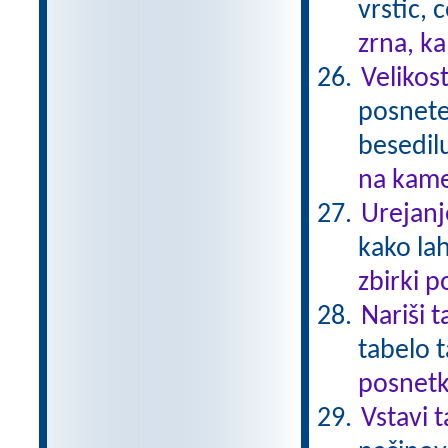
vrstic, 
zrna, k
Velikost
posnetek
besedil
na kame
Urejanj
kako la
zbirki 
Nariši 
tabelo 
posnetk
Vstavi 