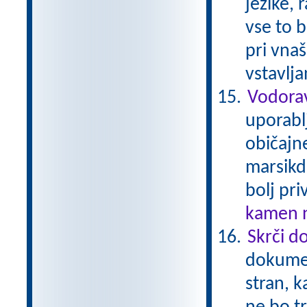
jezike, 
vse to b
pri vna
vstavlj
Vodorav
uporabl
običajne
marsikda
bolj pri
kamen n
Skrči d
dokumen
stran, k