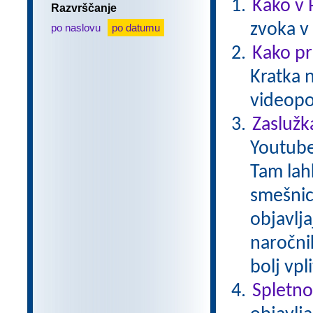
Kako v 
Razvrščanje
zvoka v
po naslovu
po datumu
Kako pr
Kratka 
videopo
Zaslužk
Youtube
Tam lah
smešnice
objavlja
naročnik
bolj vp
Spletno