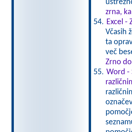
ustrezn
zrna, k
Excel -
Včasih ž
ta opra
več bes
Zrno do
Word - 
različni
različni
označev
pomočjo
seznamu