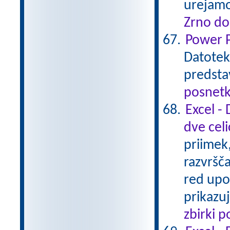
urejamo
Zrno do
Power P
Datotek
predsta
posnetk
Excel - 
dve celi
priimek,
razvršč
red upo
prikazuj
zbirki 