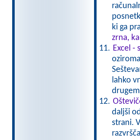
računaln
posnetki
ki ga pr
zrna, k
Excel -
oziroma 
Seštevam
lahko v
drugem 
Oštevič
daljši o
strani.
razvršč