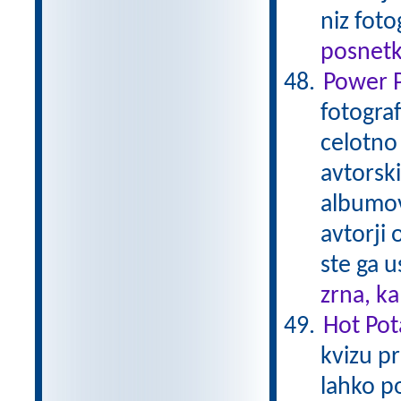
niz foto
posnetk
Power P
fotogra
celotno
avtorski
albumov 
avtorji 
ste ga u
zrna, k
Hot Pot
kvizu pr
lahko p