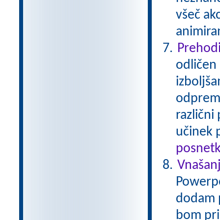
všeč akc
animiran
Prehodi
odličen
izboljša
odprem z
različni
učinek 
posnetk
Vnašanj
Powerpoi
dodam p
bom pri