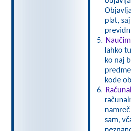
objavlja
Objavlj
plat, s
previdni
Naučimo
lahko tu
ko naj b
predmet
kode ob
Računal
računal
namreč i
sam, vča
neznanci