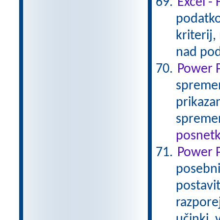
Excel - 
podatko
kriterij
nad pod
Power P
spremem
prikaza
spremen
posnetk
Power P
posebnih
postavi
razpore
učinki, 