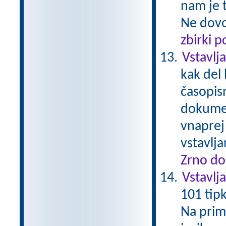
nam je t
Ne dovol
zbirki 
Vstavlj
kak del 
časopis
dokumen
vnaprej 
vstavlj
Zrno do
Vstavlj
101 tip
Na prime