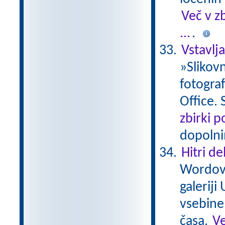
Več v z
...
.
Vstavlj
»Slikovn
fotograf
Office. 
zbirki 
dopolni
Hitri de
Wordovo
galerij
vsebine
časa.
Ve