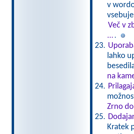
v wordo
vsebuje
Več v z
...
.
Uporab
lahko u
besedil
na kame
Prilaga
možnost
Zrno do
Dodajan
Kratek p