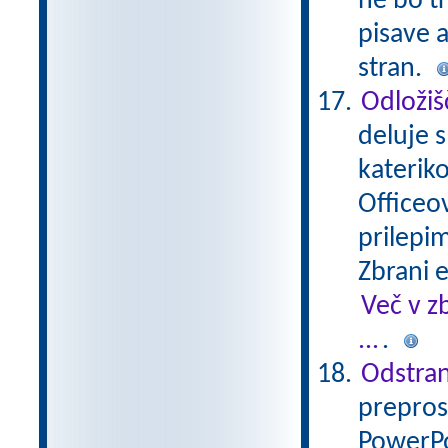
ne bo tr
pisave a
stran.
Odložiš
deluje s
katerik
Officeov
prilepim
Zbrani 
Več v z
...
.
Odstran
prepros
PowerPo