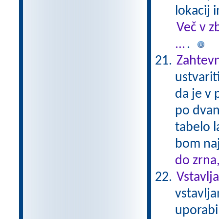
lokacij 
Več v z
...
.
Zahtevn
ustvarit
da je v p
po dvana
tabelo 
bom naj
do zrna
Vstavlj
vstavlja
uporabi