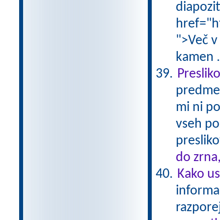
diapoziti
href="h
">Več v
kamen .
Preslik
predmet
mi ni p
vseh po
presliko
do zrna
Kako us
informac
razporej