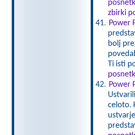
posnetk
zbirki 
Power P
predstav
bolj pr
povedalo
Ti isti
posnetk
Power Po
Ustvaril
celoto. 
ustvarje
predsta