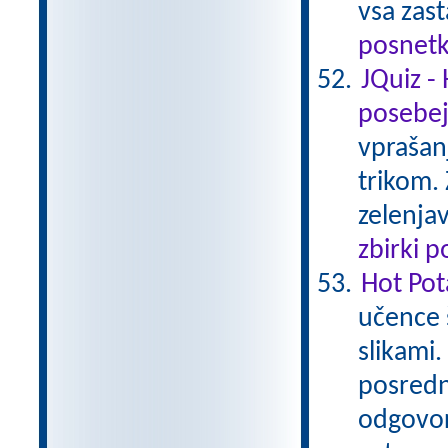
vsa zas
posnetk
JQuiz -
posebe
vprašan
trikom. 
zelenjav
zbirki 
Hot Pot
učence 
slikami.
posredn
odgovor