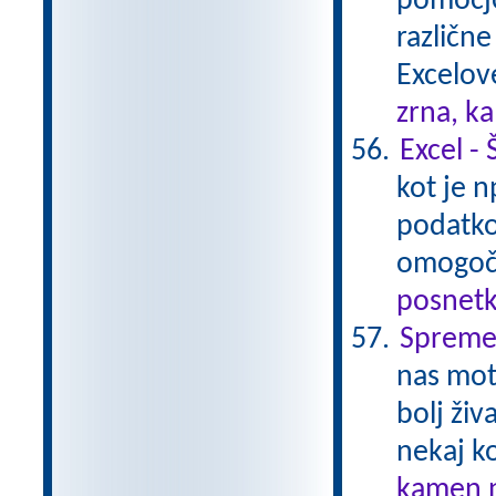
pomočjo
različn
Excelov
zrna, k
Excel - 
kot je 
podatko
omogoči
posnetk
Spremem
nas moti
bolj ži
nekaj k
kamen n