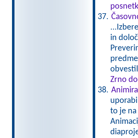
posnetk
Časovno
...Izber
in določ
Preverim
predmeti
obvesti
Zrno do
Animira
uporabi
to je na
Animacij
diaproje