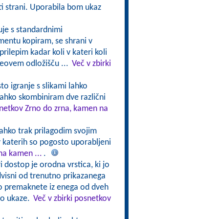
riti strani. Uporabila bom ukaz
uje s standardnimi
umentu kopiram, se shrani v
rilepim kadar koli v kateri koli
ceovem odložišču ...
Več v zbirki
to igranje s slikami lahko
ahko skombiniram dve različni
snetkov Zrno do zrna, kamen na
lahko trak prilagodim svojim
v katerih so pogosto uporabljeni
na kamen ...
.
i dostop je orodna vrstica, ki jo
dvisni od trenutno prikazanega
hko premaknete iz enega od dveh
jo ukaze.
Več v zbirki posnetkov