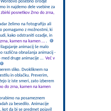
i Wordovo posebno orodje
jemo in najdemo dele vsebine za
 zbirki posnetkov Zrno do zrna,
adar želimo na fotografijo ali
ahko pomagamo z možnostmi, ki
di, kako odstraniti ozadje, in
 zrna, kamen na kamen ...
.
rilagajanje animacij še malo
 različna obnašanja animacij -
 med druge animacije ...
Več v
Izberem sliko. Dvokliknem na
estilu in oblačku. Preverim,
žejo iz iste smeri, zato izberem
rno do zrna, kamen na kamen
uporabimo na posameznem
radah za besedilo. Animacije
i, kot da bi se predmet pojavil