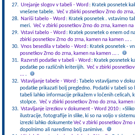
Urejanje slogov v tabeli - Word
: Kratek posnetek ka
vnešene tabele.
Več v zbirki posnetkov Zrno do zrna
Nariši tabelo - Word
: Kratek posnetek . vstavimo ta
meri.
Več v zbirki posnetkov Zrno do zrna, kamen na
Vstavi tabelo - Word
: Kratek posnetek o enem od na
zbirki posnetkov Zrno do zrna, kamen na kamen ...
.
Vnos besedila v tabelo - Word
: Kratek posnetek - v
posnetkov Zrno do zrna, kamen na kamen ...
.
Razvrsti podatke v tabeli - Word
: Kratek posnetek k
podatke po različnih kriterijih.
Več v zbirki posnetko
...
.
Vstavljanje tabele - Word
: Tabelo vstavljamo v doku
podatke prikazati bolj pregledno. Podatki v tabeli so 
tabeli lahko informacije prikažem v ločenih celicah, k
stolpce.
Več v zbirki posnetkov Zrno do zrna, kamen 
Vstavljanje izrezkov v dokument - Word 2010
: »Slik
ilustracije, fotografije in slike, ki so na voljo v siste
izrezki lahko dokumente
Več v zbirki posnetkov Zrno
dopolnimo ali naredimo bolj zanimive.