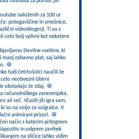
atka navodila za pomoč pri
Youtube naloženih za 100 ur
e: potegavščine in smešnice,
azlični videoblogerji. Ti so z
i celo bolj vplivni kot nekatere
bjavljamo številne vsebine, ki
i manj zabavno plat, saj lahko
jo.
ko tudi četrtošolci naučili že
 celo neobvezni izbirni
e obvladajo že zdaj.
ga računalniškega zanesenjaka,
o ali več. Včasih jih igra sam,
 ki so na voljo za soigralce. V
vlačni animirani prizori.
ičen način s katerim pritegnem
diapozitiv in odprem zavihek
klikanjem na sličice lahko vidim