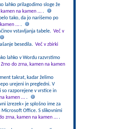
ko lahko prilagodimo sloge že
, kamen na kamen ...
.
belo tako, da jo narišemo po
 kamen ...
.
činov vstavljanja tabele.
Več v
našanje besedila.
Več v zbirki
ako lahko v Wordu razvrstimo
v Zrno do zrna, kamen na kamen
ment takrat, kadar želimo
lepo urejeni in pregledni. V
i so razporejene v vrstice in
na kamen ...
.
ovni izrezek« je splošno ime za
mu Microsoft Office. S slikovnimi
 do zrna, kamen na kamen ...
.