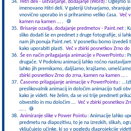
Hitri deli - ustvarjanje, dodajanje (Word)
: Oglejmo s
imenovano Hitri deli. V galeriji Ustvarjamo, shranju
vnovično uporabo in si prihranimo veliko časa.
Več v
kamen na kamen ...
.
Brisanje ozadja, dodajanje predmetov - Paint.net
: K
sliko dodati še en predmet z druge fotografije, si l
nam jih ponuja Paint.net. V posnetku bomo izvedeli tu
kako uporabiti plasti.
Več v zbirki posnetkov Zrno do
Še en način prilagajanja animacije v PowerPointu
: P
drugače. V Podoknu animacij lahko ročno nastavljamo
lahko jih premikamo, daljšamo, krajšamo, umeščamo
zbirki posnetkov Zrno do zrna, kamen na kamen ...
.
Časovno prilagajanje animacije v PowerPointu
: ...
preslikovalnik animacij in določim animacijo tudi obv
kako je videti. Ne želim, da se vsi trije predmeti prika
obvestilo in mu določim ...
Več v zbirki posnetkov Z
...
.
Animiranje slike v Power Pointu
: Animacije lahko 
predmetu na diapozitivu, to je na izrezkih, slikah, og
vključujejo učinke, ki so v pogledu diaprojekcije videt