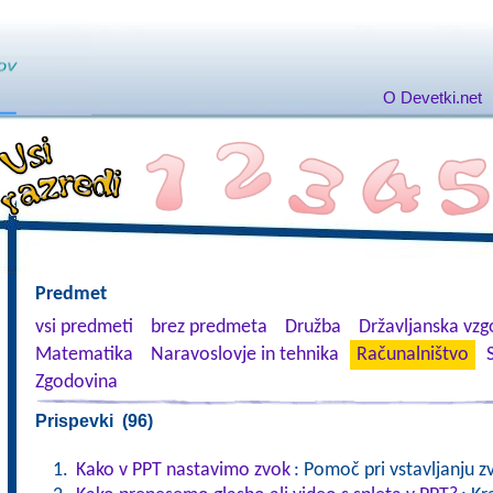
O Devetki.net
Predmet
vsi predmeti
brez predmeta
Družba
Državljanska vzgo
Matematika
Naravoslovje in tehnika
Računalništvo
Zgodovina
Prispevki (96)
Kako v PPT nastavimo zvok
: Pomoč pri vstavljanju z