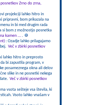
i posnetkov Zrno do zrna,
i projekciji lahko hitro in
 pripravni, bom prikazala na
emenu in bi med drugim rada
la si bom z možnostjo posnetka
 na kamen ...
.
nt)
: Ozadje lahko prilagajamo
ebej.
Več v zbirki posnetkov
ki lahko hitro in preprosto
da bi zapustila program, v
ike posameznega okna ali delov
ične slike in ne posnetki nekega
edate.
Več v zbirki posnetkov
ma vsota sešteje vsa števila, ki
vrsticah. Vsoto lahko vnašam v