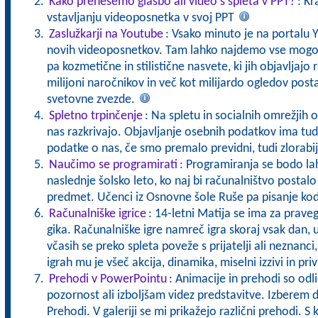
Kako prenesemo glasbo ali video s spleta v PPT?
: Kr
vstavljanju videoposnetka v svoj PPT
Zaslužkarji na Youtube
: Vsako minuto je na portalu 
novih videoposnetkov. Tam lahko najdemo vse mogoč
pa kozmetične in stilistične nasvete, ki jih objavljajo r
milijoni naročnikov in več kot milijardo ogledov postal
svetovne zvezde.
Spletno trpinčenje
: Na spletu in socialnih omrežjih o
nas razkrivajo. Objavljanje osebnih podatkov ima tud
podatke o nas, če smo premalo previdni, tudi zlorabi
Naučimo se programirati
: Programiranja se bodo lah
naslednje šolsko leto, ko naj bi računalništvo postalo
predmet. Učenci iz Osnovne šole Ruše pa pisanje kod
Računalniške igrice
: 14-letni Matija se ima za prave
gika. Računalniške igre namreč igra skoraj vsak dan, ur
včasih se preko spleta poveže s prijatelji ali neznanci,
igrah mu je všeč akcija, dinamika, miselni izzivi in pri
Prehodi v PowerPointu
: Animacije in prehodi so odl
pozornost ali izboljšam videz predstavitve. Izberem 
Prehodi. V galeriji se mi prikažejo različni prehodi. S 