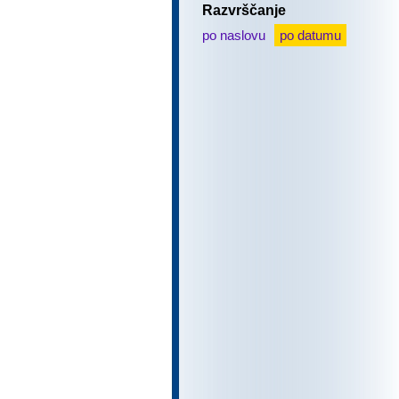
Razvrščanje
po naslovu
po datumu