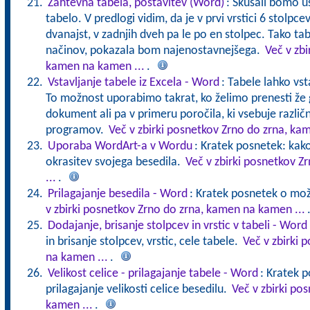
Zahtevna tabela, postavitev (Word)
: Skušali bomo u
tabelo. V predlogi vidim, da je v prvi vrstici 6 stolpcev 
dvanajst, v zadnjih dveh pa le po en stolpec. Tako t
načinov, pokazala bom najenostavnejšega.
Več v zbi
kamen na kamen ...
.
Vstavljanje tabele iz Excela - Word
: Tabele lahko vst
To možnost uporabimo takrat, ko želimo prenesti že
dokument ali pa v primeru poročila, ki vsebuje različn
programov.
Več v zbirki posnetkov Zrno do zrna, ka
Uporaba WordArt-a v Wordu
: Kratek posnetek: ka
okrasitev svojega besedila.
Več v zbirki posnetkov 
...
.
Prilagajanje besedila - Word
: Kratek posnetek o mož
v zbirki posnetkov Zrno do zrna, kamen na kamen ...
Dodajanje, brisanje stolpcev in vrstic v tabeli - Word
in brisanje stolpcev, vrstic, cele tabele.
Več v zbirki 
na kamen ...
.
Velikost celice - prilagajanje tabele - Word
: Kratek 
prilagajanje velikosti celice besedilu.
Več v zbirki po
kamen ...
.