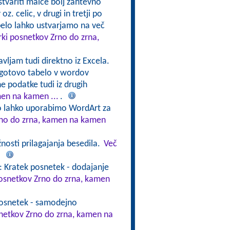
stvariti malce bolj zahtevno
oz. celic, v drugi in tretji po
abelo lahko ustvarjamo na več
rki posnetkov Zrno do zrna,
avljam tudi direktno iz Excela.
 gotovo tabelo v wordov
e podatke tudi iz drugih
men na kamen ...
.
ko lahko uporabimo WordArt za
Zrno do zrna, kamen na kamen
nosti prilagajanja besedila.
Več
.
: Kratek posnetek - dodajanje
posnetkov Zrno do zrna, kamen
posnetek - samodejno
snetkov Zrno do zrna, kamen na