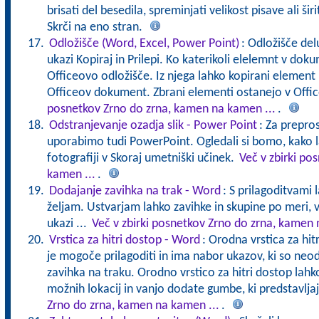
brisati del besedila, spreminjati velikost pisave ali ši
Skrči na eno stran.
Odložišče (Word, Excel, Power Point)
: Odložišče del
ukazi Kopiraj in Prilepi. Ko katerikoli elelemnt v dok
Officeovo odložišče. Iz njega lahko kopirani element p
Officeov dokument. Zbrani elementi ostanejo v Offi
posnetkov Zrno do zrna, kamen na kamen ...
.
Odstranjevanje ozadja slik - Power Point
: Za prepros
uporabimo tudi PowerPoint. Ogledali si bomo, kako l
fotografiji v Skoraj umetniški učinek.
Več v zbirki po
kamen ...
.
Dodajanje zavihka na trak - Word
: S prilagoditvami 
željam. Ustvarjam lahko zavihke in skupine po meri, 
ukazi ...
Več v zbirki posnetkov Zrno do zrna, kamen 
Vrstica za hitri dostop - Word
: Orodna vrstica za hitr
je mogoče prilagoditi in ima nabor ukazov, ki so neo
zavihka na traku. Orodno vrstico za hitri dostop la
možnih lokacij in vanjo dodate gumbe, ki predstavlja
Zrno do zrna, kamen na kamen ...
.