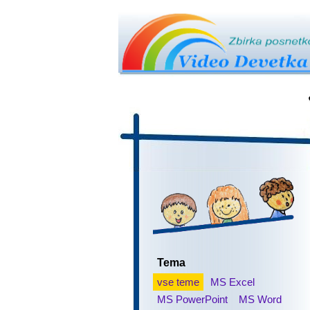
Tema
vse teme
MS Excel
MS PowerPoint
MS Word