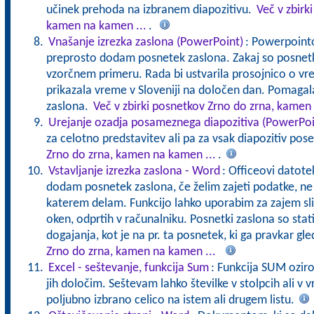
učinek prehoda na izbranem diapozitivu.
Več v zbirk
kamen na kamen ...
.
Vnašanje izrezka zaslona (PowerPoint)
: Powerpointov
preprosto dodam posnetek zaslona. Zakaj so posnetki
vzorčnem primeru. Rada bi ustvarila prosojnico o vr
prikazala vreme v Sloveniji na določen dan. Pomaga
zaslona.
Več v zbirki posnetkov Zrno do zrna, kamen
Urejanje ozadja posameznega diapozitiva (PowerPoi
za celotno predstavitev ali pa za vsak diapozitiv pos
Zrno do zrna, kamen na kamen ...
.
Vstavljanje izrezka zaslona - Word
: Officeovi datote
dodam posnetek zaslona, če želim zajeti podatke, ne 
katerem delam. Funkcijo lahko uporabim za zajem sl
oken, odprtih v računalniku. Posnetki zaslona so stat
dogajanja, kot je na pr. ta posnetek, ki ga pravkar gl
Zrno do zrna, kamen na kamen ...
Excel - seštevanje, funkcija Sum
: Funkcija SUM oziro
jih določim. Seštevam lahko številke v stolpcih ali v 
poljubno izbrano celico na istem ali drugem listu.