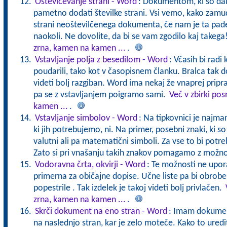
Oštevičevanje strani - Word
: Dokumentom, ki so daljš
pametno dodati številke strani. Vsi vemo, kako zam
strani neoštevilčenega dokumenta, če nam je ta padel
naokoli. Ne dovolite, da bi se vam zgodilo kaj takega
zrna, kamen na kamen ...
.
Vstavljanje polja z besedilom - Word
: Včasih bi radi
poudarili, tako kot v časopisnem članku. Bralca tak 
videti bolj razgiban. Word ima nekaj že vnaprej pripr
pa se z vstavljanjem poigramo sami.
Več v zbirki po
kamen ...
.
Vstavljanje simbolov - Word
: Na tipkovnici je najma
ki jih potrebujemo, ni. Na primer, posebni znaki, ki so 
valutni ali pa matematični simboli. Za vse to bi potreb
Zato si pri vnašanju takih znakov pomagamo z možno
Vodoravna črta, okvirji - Word
: Te možnosti ne upor
primerna za običajne dopise. Učne liste pa bi obrobe 
popestrile . Tak izdelek je takoj videti bolj privlačen.
zrna, kamen na kamen ...
.
Skrči dokument na eno stran - Word
: Imam dokumen
na naslednjo stran, kar je zelo moteče. Kako to uredi