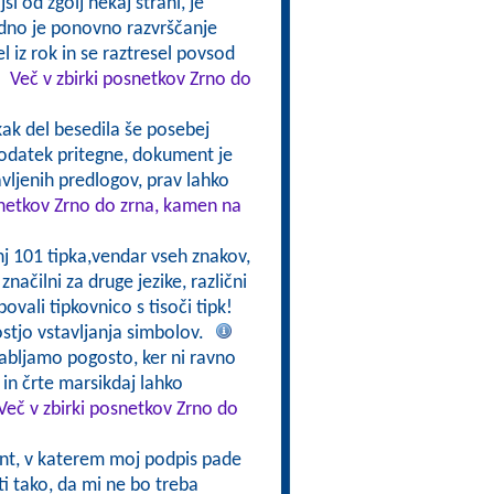
i od zgolj nekaj strani, je
udno je ponovno razvrščanje
 iz rok in se raztresel povsod
!
Več v zbirki posnetkov Zrno do
 kak del besedila še posebej
dodatek pritegne, dokument je
avljenih predlogov, prav lahko
snetkov Zrno do zrna, kamen na
nj 101 tipka,vendar vseh znakov,
značilni za druge jezike, različni
ovali tipkovnico s tisoči tipk!
stjo vstavljanja simbolov.
abljamo pogosto, ker ni ravno
in črte marsikdaj lahko
Več v zbirki posnetkov Zrno do
t, v katerem moj podpis pade
ti tako, da mi ne bo treba