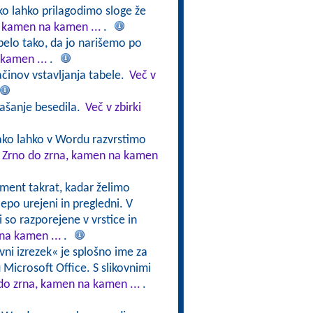
ko lahko prilagodimo sloge že
, kamen na kamen ...
.
belo tako, da jo narišemo po
 kamen ...
.
činov vstavljanja tabele.
Več v
našanje besedila.
Več v zbirki
ako lahko v Wordu razvrstimo
v Zrno do zrna, kamen na kamen
ment takrat, kadar želimo
lepo urejeni in pregledni. V
i so razporejene v vrstice in
na kamen ...
.
ovni izrezek« je splošno ime za
mu Microsoft Office. S slikovnimi
 do zrna, kamen na kamen ...
.