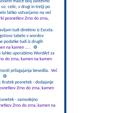
stvariti malce bolj zahtevno
oz. celic, v drugi in tretji po
abelo lahko ustvarjamo na več
rki posnetkov Zrno do zrna,
avljam tudi direktno iz Excela.
 gotovo tabelo v wordov
e podatke tudi iz drugih
men na kamen ...
.
ko lahko uporabimo WordArt za
Zrno do zrna, kamen na kamen
nosti prilagajanja besedila.
Več
.
: Kratek posnetek - dodajanje
posnetkov Zrno do zrna, kamen
posnetek - samodejno
snetkov Zrno do zrna, kamen na