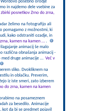
i Wordovo posebno orodje
jemo in najdemo dele vsebine za
 zbirki posnetkov Zrno do zrna,
adar želimo na fotografijo ali
ahko pomagamo z možnostmi, ki
di, kako odstraniti ozadje, in
 zrna, kamen na kamen ...
.
rilagajanje animacij še malo
 različna obnašanja animacij -
 med druge animacije ...
Več v
Izberem sliko. Dvokliknem na
estilu in oblačku. Preverim,
žejo iz iste smeri, zato izberem
rno do zrna, kamen na kamen
uporabimo na posameznem
radah za besedilo. Animacije
i, kot da bi se predmet pojavil