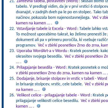
Zahtevna tabela, postavitev (Word)
: Skušali bomo u
tabelo. V predlogi vidim, da je v prvi vrstici 6 stolpcev 
dvanajst, v zadnjih dveh pa le po en stolpec. Tako t
načinov, pokazala bom najenostavnejšega.
Več v zbi
kamen na kamen ...
.
Vstavljanje tabele iz Excela - Word
: Tabele lahko vst
To možnost uporabimo takrat, ko želimo prenesti že
dokument ali pa v primeru poročila, ki vsebuje različn
programov.
Več v zbirki posnetkov Zrno do zrna, ka
Uporaba WordArt-a v Wordu
: Kratek posnetek: ka
okrasitev svojega besedila.
Več v zbirki posnetkov 
...
.
Prilagajanje besedila - Word
: Kratek posnetek o mož
v zbirki posnetkov Zrno do zrna, kamen na kamen ...
Dodajanje, brisanje stolpcev in vrstic v tabeli - Word
in brisanje stolpcev, vrstic, cele tabele.
Več v zbirki 
na kamen ...
.
Velikost celice - prilagajanje tabele - Word
: Kratek 
prilagajanje velikosti celice besedilu.
Več v zbirki po
kamen ...
.