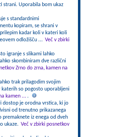
riti strani. Uporabila bom ukaz
uje s standardnimi
umentu kopiram, se shrani v
rilepim kadar koli v kateri koli
ceovem odložišču ...
Več v zbirki
to igranje s slikami lahko
ahko skombiniram dve različni
snetkov Zrno do zrna, kamen na
lahko trak prilagodim svojim
v katerih so pogosto uporabljeni
na kamen ...
.
i dostop je orodna vrstica, ki jo
dvisni od trenutno prikazanega
hko premaknete iz enega od dveh
jo ukaze.
Več v zbirki posnetkov