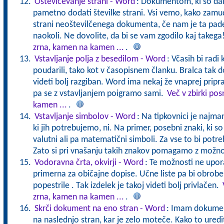
Oštevičevanje strani - Word
: Dokumentom, ki so daljš
pametno dodati številke strani. Vsi vemo, kako zam
strani neoštevilčenega dokumenta, če nam je ta padel
naokoli. Ne dovolite, da bi se vam zgodilo kaj takega
zrna, kamen na kamen ...
.
Vstavljanje polja z besedilom - Word
: Včasih bi radi
poudarili, tako kot v časopisnem članku. Bralca tak 
videti bolj razgiban. Word ima nekaj že vnaprej pripr
pa se z vstavljanjem poigramo sami.
Več v zbirki po
kamen ...
.
Vstavljanje simbolov - Word
: Na tipkovnici je najma
ki jih potrebujemo, ni. Na primer, posebni znaki, ki so 
valutni ali pa matematični simboli. Za vse to bi potreb
Zato si pri vnašanju takih znakov pomagamo z možno
Vodoravna črta, okvirji - Word
: Te možnosti ne upor
primerna za običajne dopise. Učne liste pa bi obrobe 
popestrile . Tak izdelek je takoj videti bolj privlačen.
zrna, kamen na kamen ...
.
Skrči dokument na eno stran - Word
: Imam dokumen
na naslednjo stran, kar je zelo moteče. Kako to uredi