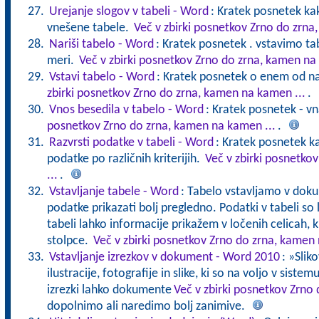
Urejanje slogov v tabeli - Word
: Kratek posnetek ka
vnešene tabele.
Več v zbirki posnetkov Zrno do zrna
Nariši tabelo - Word
: Kratek posnetek . vstavimo ta
meri.
Več v zbirki posnetkov Zrno do zrna, kamen na
Vstavi tabelo - Word
: Kratek posnetek o enem od na
zbirki posnetkov Zrno do zrna, kamen na kamen ...
.
Vnos besedila v tabelo - Word
: Kratek posnetek - v
posnetkov Zrno do zrna, kamen na kamen ...
.
Razvrsti podatke v tabeli - Word
: Kratek posnetek k
podatke po različnih kriterijih.
Več v zbirki posnetko
...
.
Vstavljanje tabele - Word
: Tabelo vstavljamo v doku
podatke prikazati bolj pregledno. Podatki v tabeli so 
tabeli lahko informacije prikažem v ločenih celicah, k
stolpce.
Več v zbirki posnetkov Zrno do zrna, kamen 
Vstavljanje izrezkov v dokument - Word 2010
: »Slik
ilustracije, fotografije in slike, ki so na voljo v siste
izrezki lahko dokumente
Več v zbirki posnetkov Zrno
dopolnimo ali naredimo bolj zanimive.