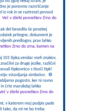
i od zgolj nekaj strani, je
udno je ponovno razvrščanje
 iz rok in se raztresel povsod
!
Več v zbirki posnetkov Zrno do
 kak del besedila še posebej
dodatek pritegne, dokument je
avljenih predlogov, prav lahko
snetkov Zrno do zrna, kamen na
nj 101 tipka,vendar vseh znakov,
značilni za druge jezike, različni
ovali tipkovnico s tisoči tipk!
stjo vstavljanja simbolov.
abljamo pogosto, ker ni ravno
in črte marsikdaj lahko
Več v zbirki posnetkov Zrno do
t, v katerem moj podpis pade
ti tako, da mi ne bo treba