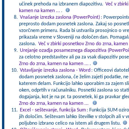
učinek prehoda na izbranem diapozitivu.
Več v zbirk
kamen na kamen ...
.
Vnašanje izrezka zaslona (PowerPoint)
: Powerpointov
preprosto dodam posnetek zaslona. Zakaj so posnetki
vzorčnem primeru. Rada bi ustvarila prosojnico o vr
prikazala vreme v Sloveniji na določen dan. Pomaga
zaslona.
Več v zbirki posnetkov Zrno do zrna, kamen
Urejanje ozadja posameznega diapozitiva (PowerPoi
za celotno predstavitev ali pa za vsak diapozitiv pos
Zrno do zrna, kamen na kamen ...
.
Vstavljanje izrezka zaslona - Word
: Officeovi datote
dodam posnetek zaslona, če želim zajeti podatke, ne 
katerem delam. Funkcijo lahko uporabim za zajem sl
oken, odprtih v računalniku. Posnetki zaslona so stat
dogajanja, kot je na pr. ta posnetek, ki ga pravkar gl
Zrno do zrna, kamen na kamen ...
Excel - seštevanje, funkcija Sum
: Funkcija SUM oziro
jih določim. Seštevam lahko številke v stolpcih ali v 
poljubno izbrano celico na istem ali drugem listu.