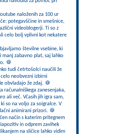
atka navodila za pomoč pri
Youtube naloženih za 100 ur
e: potegavščine in smešnice,
azlični videoblogerji. Ti so z
i celo bolj vplivni kot nekatere
bjavljamo številne vsebine, ki
i manj zabavno plat, saj lahko
jo.
ko tudi četrtošolci naučili že
 celo neobvezni izbirni
e obvladajo že zdaj.
ga računalniškega zanesenjaka,
o ali več. Včasih jih igra sam,
 ki so na voljo za soigralce. V
vlačni animirani prizori.
ičen način s katerim pritegnem
diapozitiv in odprem zavihek
klikanjem na sličice lahko vidim