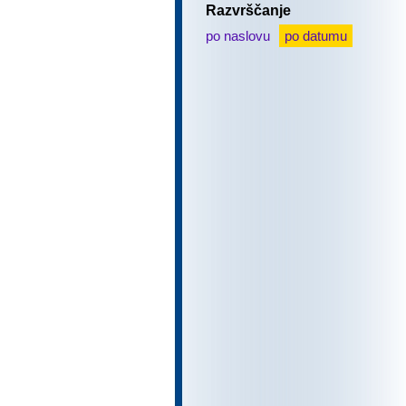
Razvrščanje
po naslovu
po datumu