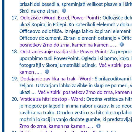
brisati del besedila, spreminjati velikost pisave ali ši
Skrči na eno stran.
Odložišče (Word, Excel, Power Point)
: Odložišče del
ukazi Kopiraj in Prilepi. Ko katerikoli elelemnt v dok
Officeovo odložišče. Iz njega lahko kopirani element p
Officeov dokument. Zbrani elementi ostanejo v Offi
posnetkov Zrno do zrna, kamen na kamen ...
.
Odstranjevanje ozadja slik - Power Point
: Za prepros
uporabimo tudi PowerPoint. Ogledali si bomo, kako l
fotografiji v Skoraj umetniški učinek.
Več v zbirki po
kamen ...
.
Dodajanje zavihka na trak - Word
: S prilagoditvami 
željam. Ustvarjam lahko zavihke in skupine po meri, 
ukazi ...
Več v zbirki posnetkov Zrno do zrna, kamen 
Vrstica za hitri dostop - Word
: Orodna vrstica za hitr
je mogoče prilagoditi in ima nabor ukazov, ki so neo
zavihka na traku. Orodno vrstico za hitri dostop la
možnih lokacij in vanjo dodate gumbe, ki predstavlja
Zrno do zrna, kamen na kamen ...
.