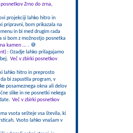
i posnetkov Zrno do zrna,
i projekciji lahko hitro in
 pripravni, bom prikazala na
emenu in bi med drugim rada
la si bom z možnostjo posnetka
 na kamen ...
.
nt)
: Ozadje lahko prilagajamo
ebej.
Več v zbirki posnetkov
ki lahko hitro in preprosto
da bi zapustila program, v
ike posameznega okna ali delov
ične slike in ne posnetki nekega
edate.
Več v zbirki posnetkov
ma vsota sešteje vsa števila, ki
vrsticah. Vsoto lahko vnašam v