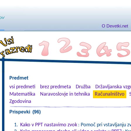
O Devetki.net
Predmet
vsi predmeti
brez predmeta
Družba
Državljanska vzgo
Matematika
Naravoslovje in tehnika
Računalništvo
Zgodovina
Prispevki (96)
Kako v PPT nastavimo zvok
: Pomoč pri vstavljanju z