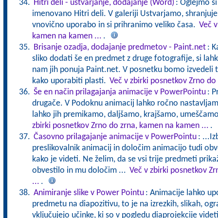
Hitri deli - ustvarjanje, dodajanje (Word)
: Oglejmo s
imenovano Hitri deli. V galeriji Ustvarjamo, shranju
vnovično uporabo in si prihranimo veliko časa.
Več v
kamen na kamen ...
.
Brisanje ozadja, dodajanje predmetov - Paint.net
: K
sliko dodati še en predmet z druge fotografije, si l
nam jih ponuja Paint.net. V posnetku bomo izvedeli tu
kako uporabiti plasti.
Več v zbirki posnetkov Zrno do
Še en način prilagajanja animacije v PowerPointu
: P
drugače. V Podoknu animacij lahko ročno nastavljamo
lahko jih premikamo, daljšamo, krajšamo, umeščamo
zbirki posnetkov Zrno do zrna, kamen na kamen ...
.
Časovno prilagajanje animacije v PowerPointu
: ...
preslikovalnik animacij in določim animacijo tudi obv
kako je videti. Ne želim, da se vsi trije predmeti prika
obvestilo in mu določim ...
Več v zbirki posnetkov Z
...
.
Animiranje slike v Power Pointu
: Animacije lahko 
predmetu na diapozitivu, to je na izrezkih, slikah, og
vključujejo učinke, ki so v pogledu diaprojekcije videt