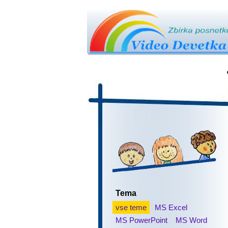
Tema
vse teme
MS Excel
MS PowerPoint
MS Word