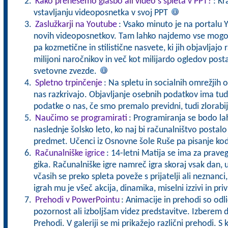
Kako prenesemo glasbo ali video s spleta v PPT?
: Kr
vstavljanju videoposnetka v svoj PPT
Zaslužkarji na Youtube
: Vsako minuto je na portalu 
novih videoposnetkov. Tam lahko najdemo vse mogoč
pa kozmetične in stilistične nasvete, ki jih objavljajo r
milijoni naročnikov in več kot milijardo ogledov postal
svetovne zvezde.
Spletno trpinčenje
: Na spletu in socialnih omrežjih o
nas razkrivajo. Objavljanje osebnih podatkov ima tud
podatke o nas, če smo premalo previdni, tudi zlorabi
Naučimo se programirati
: Programiranja se bodo lah
naslednje šolsko leto, ko naj bi računalništvo postalo
predmet. Učenci iz Osnovne šole Ruše pa pisanje kod
Računalniške igrice
: 14-letni Matija se ima za prave
gika. Računalniške igre namreč igra skoraj vsak dan, ur
včasih se preko spleta poveže s prijatelji ali neznanci,
igrah mu je všeč akcija, dinamika, miselni izzivi in pri
Prehodi v PowerPointu
: Animacije in prehodi so odl
pozornost ali izboljšam videz predstavitve. Izberem 
Prehodi. V galeriji se mi prikažejo različni prehodi. S 