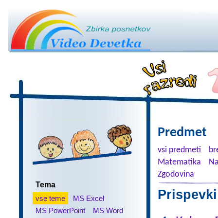
Predmet
vsi predmeti
br
Matematika
Na
Zgodovina
Tema
Prispevki
vse teme
MS Excel
MS PowerPoint
MS Word