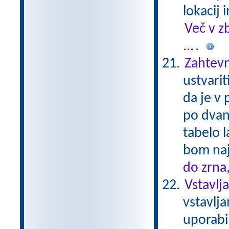
lokacij 
Več v z
...
.
Zahtevn
ustvarit
da je v p
po dvana
tabelo 
bom naj
do zrna
Vstavlj
vstavlja
uporabi