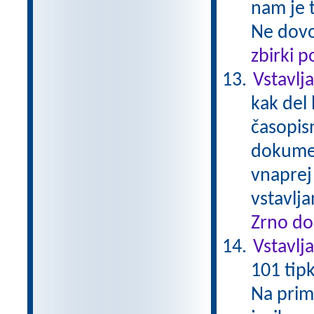
nam je t
Ne dovol
zbirki 
Vstavlj
kak del 
časopis
dokumen
vnaprej 
vstavlj
Zrno do
Vstavlj
101 tip
Na prime