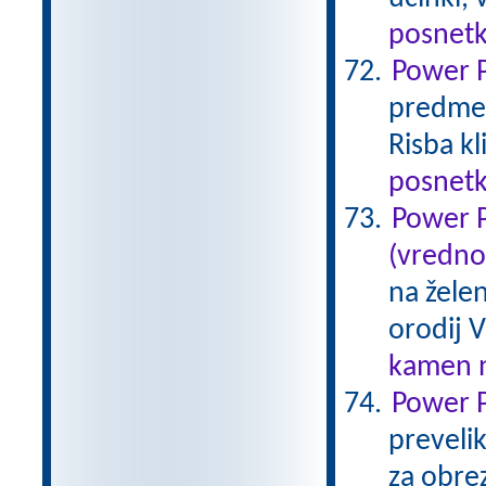
posnetk
Power P
predmet 
Risba k
posnetk
Power P
(vredno
na žele
orodij V
kamen n
Power P
preveli
za obre