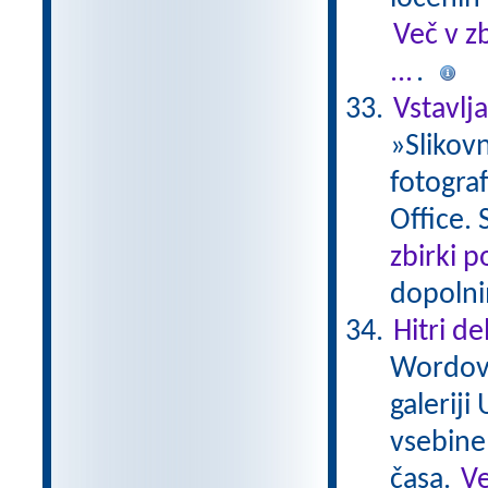
Več v z
...
.
Vstavlj
»Slikovn
fotograf
Office. 
zbirki 
dopolni
Hitri de
Wordovo
galerij
vsebine
časa.
Ve