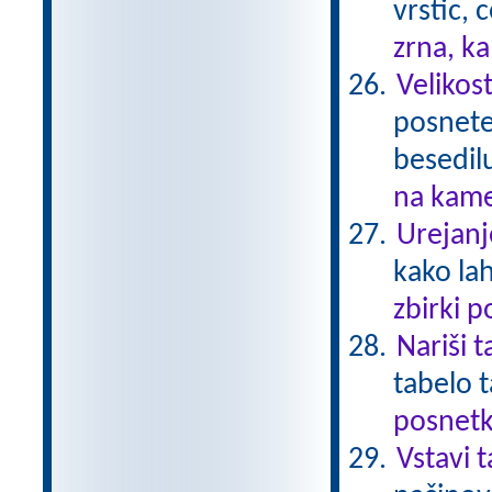
vrstic, 
zrna, k
Velikost
posnetek
besedil
na kame
Urejanj
kako la
zbirki 
Nariši 
tabelo 
posnetk
Vstavi 