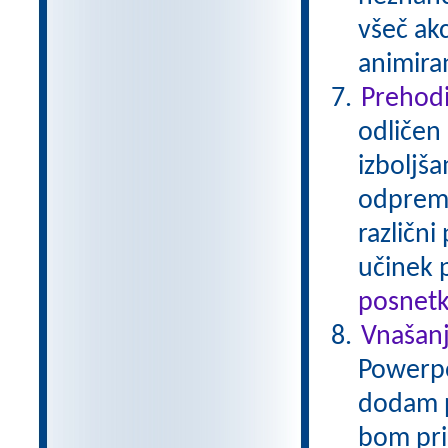
všeč akc
animiran
Prehodi
odličen
izboljša
odprem z
različni
učinek 
posnetk
Vnašanj
Powerpoi
dodam p
bom pri