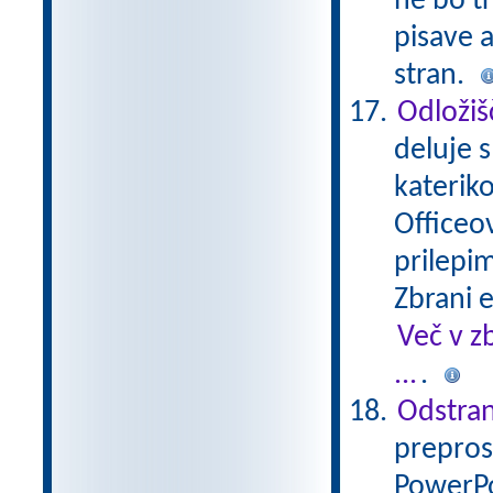
ne bo tr
pisave a
stran.
Odložiš
deluje s
katerik
Officeov
prilepim
Zbrani 
Več v z
...
.
Odstran
prepros
PowerPo