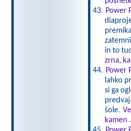
posnetk
Power P
diaproj
premikan
zatemni
in to tu
zrna, k
Power P
lahko pr
si ga o
predvaj
šole.
Ve
kamen .
Power P