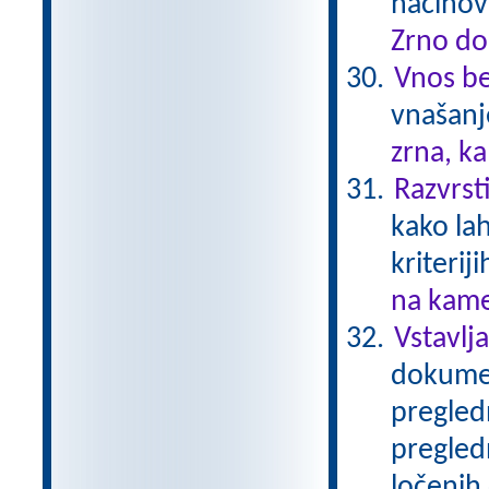
načinov
Zrno do
Vnos be
vnašanj
zrna, k
Razvrst
kako la
kriteriji
na kame
Vstavlj
dokumen
pregledn
pregledn
ločenih 