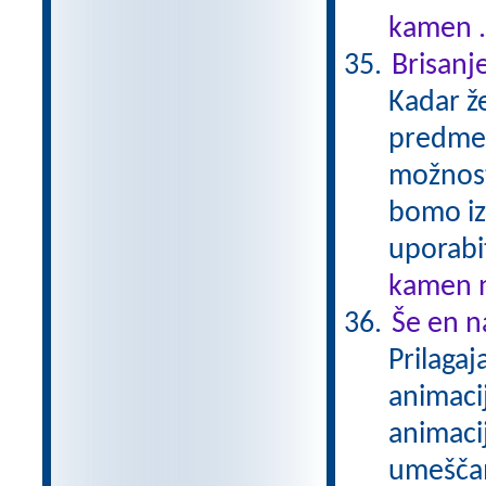
kamen .
Brisanj
Kadar že
predmet
možnost
bomo izv
uporabit
kamen n
Še en n
Prilaga
animaci
animaci
umeščam