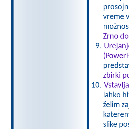
prosojn
vreme v
možnost
Zrno do
Urejanj
(PowerP
predstav
zbirki 
Vstavlj
lahko h
želim za
katerem
slike p