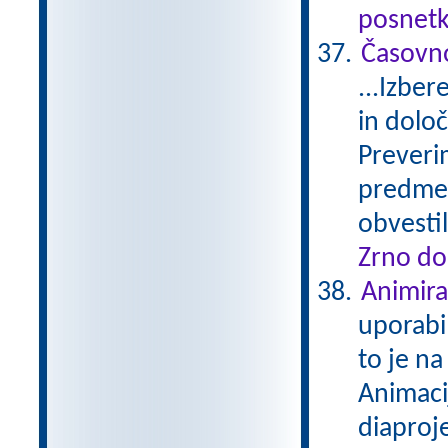
posnetk
Časovno
...Izber
in določ
Preverim
predmeti
obvesti
Zrno do
Animira
uporabi
to je na
Animacij
diaproje