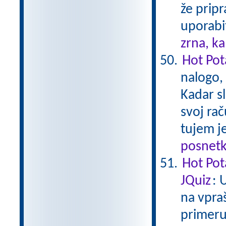
že pripr
uporabi
zrna, k
Hot Pota
nalogo,
Kadar sl
svoj rač
tujem je
posnetk
Hot Pot
JQuiz
: 
na vpra
primeru