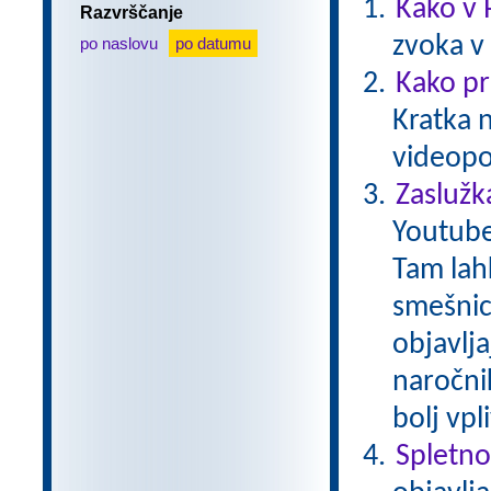
Kako v 
Razvrščanje
zvoka v
po naslovu
po datumu
Kako pr
Kratka 
videopo
Zaslužk
Youtube
Tam lah
smešnice
objavlja
naročnik
bolj vp
Spletno