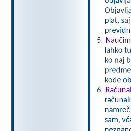
objavlja
Objavlj
plat, s
previdni
Naučimo
lahko tu
ko naj b
predmet
kode ob
Računal
računal
namreč i
sam, vča
neznanci