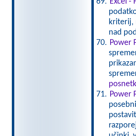
Excel - 
podatko
kriterij
nad pod
Power P
spremem
prikaza
spremen
posnetk
Power P
posebnih
postavi
razpore
učinki, 