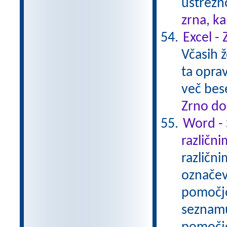
ustrezn
zrna, k
Excel -
Včasih ž
ta opra
več bes
Zrno do
Word - 
različni
različni
označev
pomočjo
seznamu