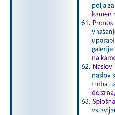
polja za
kamen n
Prenos 
vnašanj
uporabi
galerije
na kame
Naslovi 
naslov s
treba na
do zrna
Splošna 
vstavlja