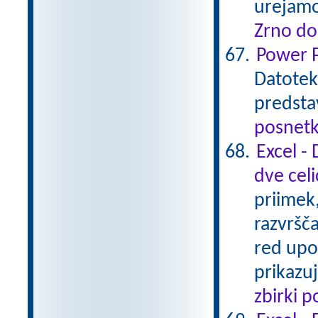
urejamo
Zrno do
Power P
Datotek
predsta
posnetk
Excel - 
dve celi
priimek,
razvršč
red upo
prikazuj
zbirki 