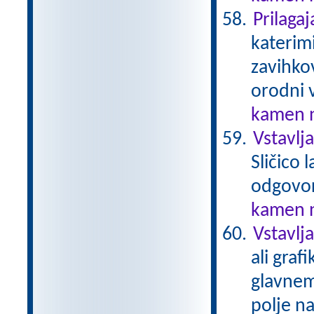
Prilaga
katerim
zavihko
orodni v
kamen n
Vstavlj
Sličico
odgovo
kamen n
Vstavlja
ali graf
glavnem
polje na