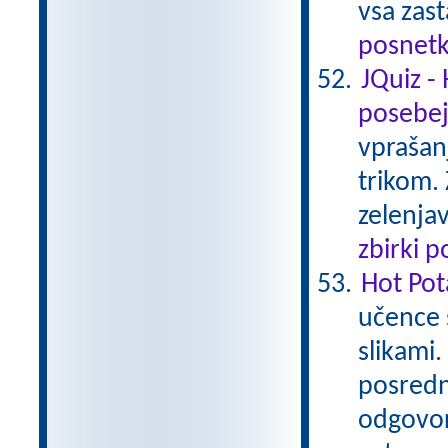
vsa zas
posnetk
JQuiz -
posebe
vprašan
trikom. 
zelenjav
zbirki 
Hot Pot
učence 
slikami.
posredn
odgovor