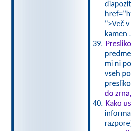
diapoziti
href="h
">Več v
kamen .
Preslik
predmet
mi ni p
vseh po
presliko
do zrna
Kako us
informac
razporej