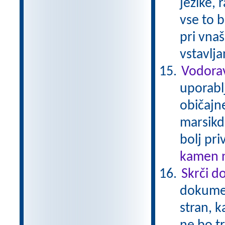
jezike, 
vse to b
pri vna
vstavlj
Vodorav
uporabl
običajne
marsikda
bolj pri
kamen n
Skrči d
dokumen
stran, k