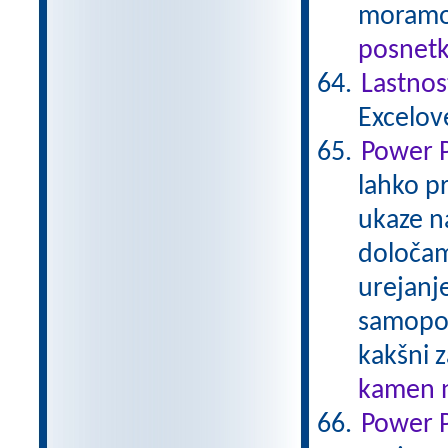
moramo 
posnetk
Lastnos
Excelov
Power P
lahko p
ukaze n
določam
urejanje
samopop
kakšni 
kamen n
Power P