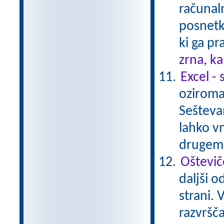
računaln
posnetki
ki ga pr
zrna, k
Excel -
oziroma 
Seštevam
lahko v
drugem 
Oštevič
daljši o
strani.
razvršč