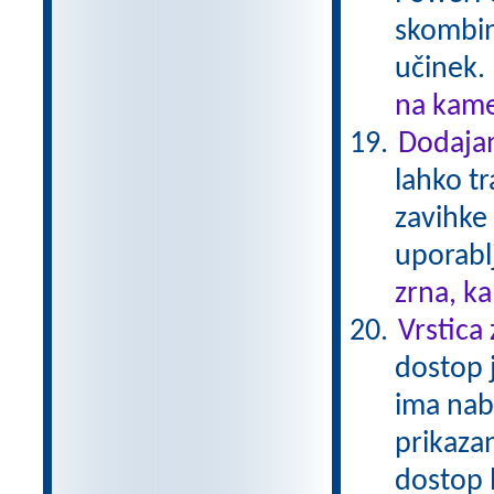
skombini
učinek.
na kame
Dodajan
lahko t
zavihke
uporablj
zrna, k
Vrstica
dostop j
ima nab
prikazan
dostop 