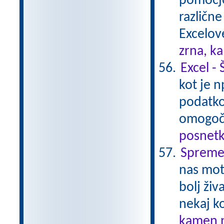
pomočjo
različn
Excelov
zrna, k
Excel - 
kot je 
podatko
omogoči
posnetk
Spremem
nas moti
bolj ži
nekaj k
kamen n