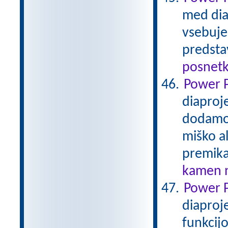
med diap
vsebuje 
predsta
posnetk
Power P
diaproj
dodamo 
miško a
premik
kamen n
Power P
diaproje
funkcij