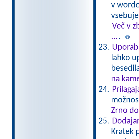
v wordo
vsebuje
Več v z
...
.
Uporab
lahko u
besedil
na kame
Prilaga
možnost
Zrno do
Dodajan
Kratek p