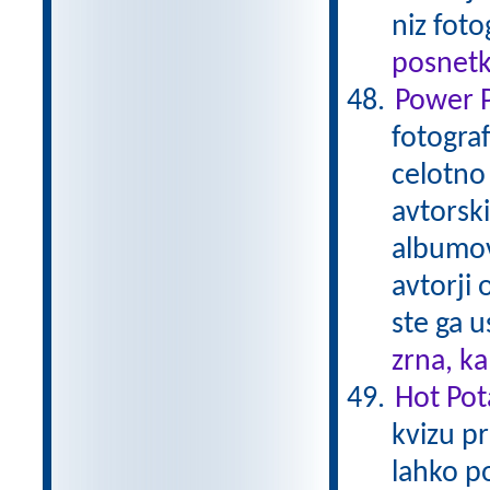
niz foto
posnetk
Power P
fotogra
celotno
avtorski
albumov 
avtorji 
ste ga u
zrna, k
Hot Pot
kvizu pr
lahko p