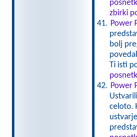
posnetk
zbirki 
Power P
predstav
bolj pr
povedalo
Ti isti
posnetk
Power Po
Ustvaril
celoto. 
ustvarje
predsta