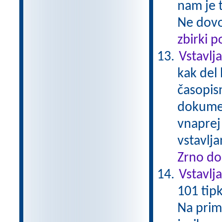
nam je t
Ne dovol
zbirki 
Vstavlj
kak del 
časopis
dokumen
vnaprej 
vstavlj
Zrno do
Vstavlj
101 tip
Na prime