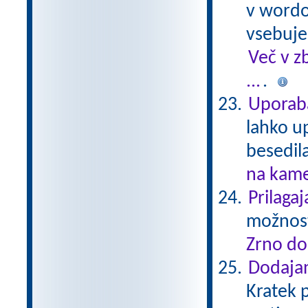
v wordo
vsebuje
Več v z
...
.
Uporab
lahko u
besedil
na kame
Prilaga
možnost
Zrno do
Dodajan
Kratek p