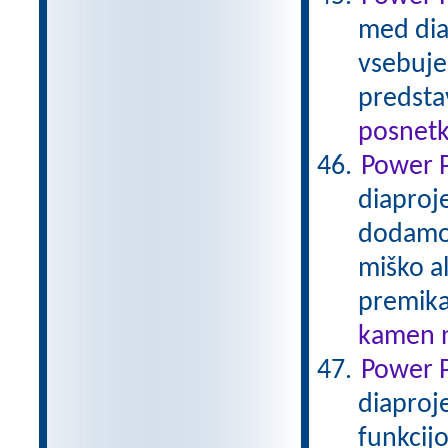
med diap
vsebuje 
predsta
posnetk
Power P
diaproj
dodamo 
miško a
premik
kamen n
Power P
diaproje
funkcij