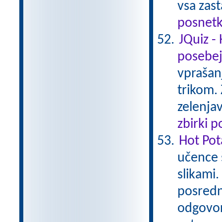
vsa zas
posnetk
JQuiz -
posebe
vprašan
trikom. 
zelenjav
zbirki 
Hot Pot
učence 
slikami.
posredn
odgovor