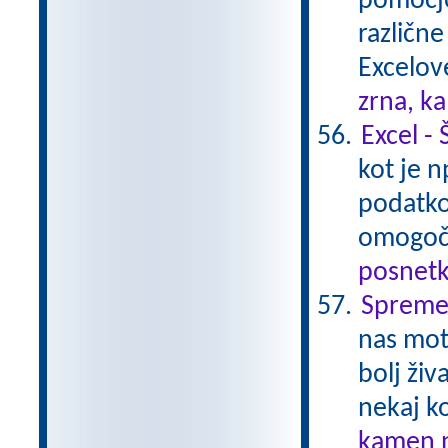
pomočjo
različn
Excelov
zrna, k
Excel - 
kot je 
podatko
omogoči
posnetk
Spremem
nas moti
bolj ži
nekaj k
kamen n