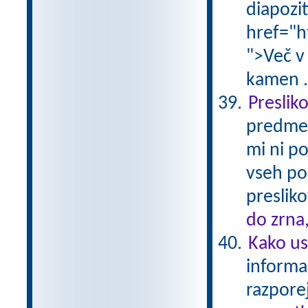
diapoziti
href="h
">Več v
kamen .
Preslik
predmet
mi ni p
vseh po
presliko
do zrna
Kako us
informac
razporej