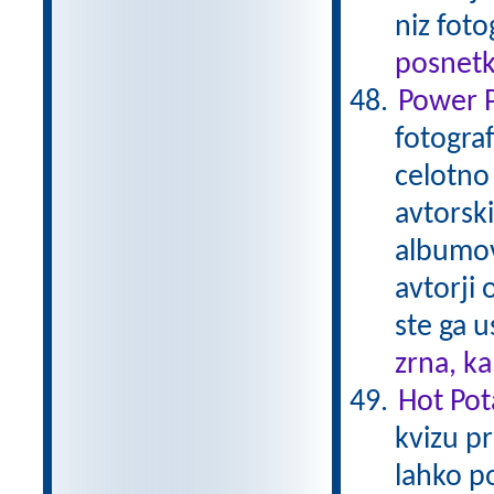
niz foto
posnetk
Power P
fotogra
celotno
avtorski
albumov 
avtorji 
ste ga u
zrna, k
Hot Pot
kvizu pr
lahko p