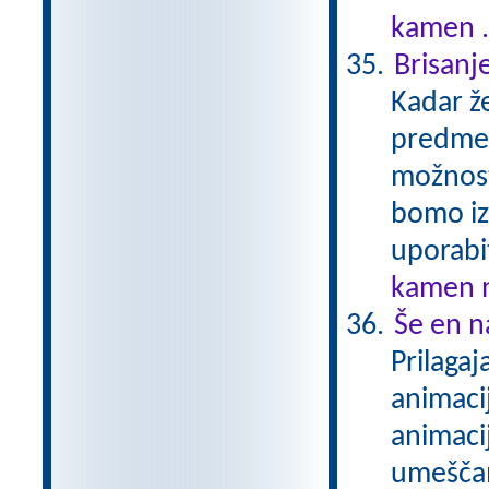
kamen .
Brisanj
Kadar že
predmet
možnost
bomo izv
uporabit
kamen n
Še en n
Prilaga
animaci
animaci
umeščam