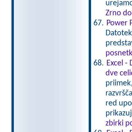
urejamo
Zrno do
Power P
Datotek
predsta
posnetk
Excel - 
dve celi
priimek,
razvršč
red upo
prikazuj
zbirki 