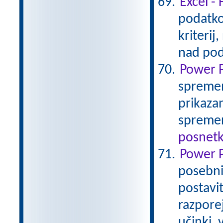
Excel - 
podatko
kriterij
nad pod
Power P
spremem
prikaza
spremen
posnetk
Power P
posebnih
postavi
razpore
učinki, 