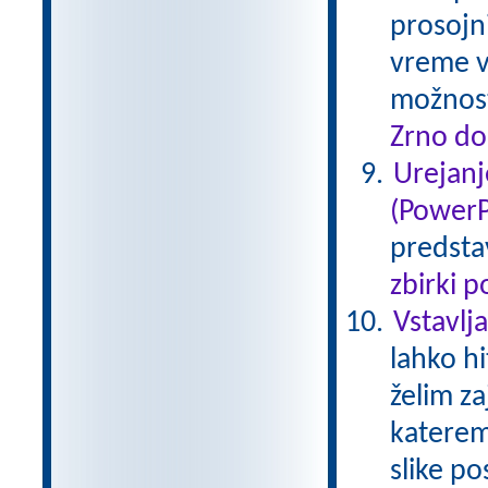
prosojn
vreme v
možnost
Zrno do
Urejanj
(PowerP
predstav
zbirki 
Vstavlj
lahko h
želim za
katerem
slike p