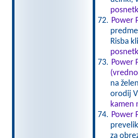
posnetk
Power P
predmet 
Risba k
posnetk
Power P
(vredno
na žele
orodij V
kamen n
Power P
preveli
za obre