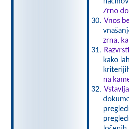
načinov
Zrno do
Vnos be
vnašanj
zrna, k
Razvrst
kako la
kriteriji
na kame
Vstavlj
dokumen
pregledn
pregledn
ločenih 