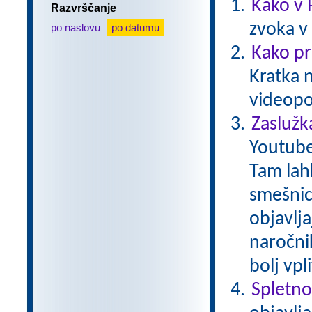
Kako v 
Razvrščanje
zvoka v
po naslovu
po datumu
Kako pr
Kratka 
videopo
Zaslužk
Youtube
Tam lah
smešnice
objavlja
naročnik
bolj vp
Spletno