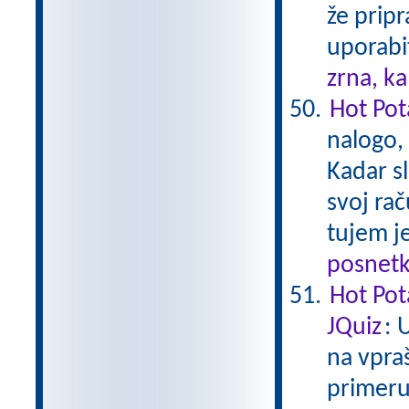
že pripr
uporabi
zrna, k
Hot Pota
nalogo,
Kadar sl
svoj rač
tujem je
posnetk
Hot Pot
JQuiz
: 
na vpra
primeru