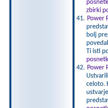
posnetk
zbirki 
Power P
predstav
bolj pr
povedalo
Ti isti
posnetk
Power Po
Ustvaril
celoto. 
ustvarje
predsta