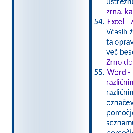
ustrezn
zrna, k
Excel -
Včasih ž
ta opra
več bes
Zrno do
Word - 
različni
različni
označev
pomočjo
seznamu