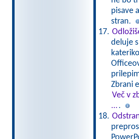
ne bo tr
pisave a
stran.
Odložiš
deluje s
katerik
Officeov
prilepim
Zbrani 
Več v z
...
.
Odstran
prepros
PowerPo