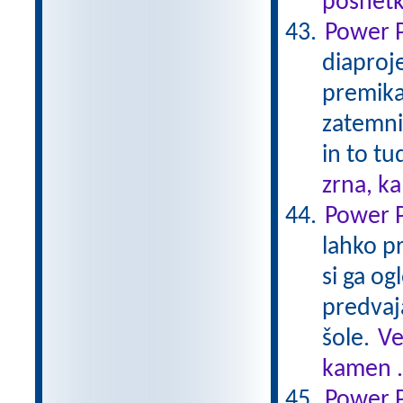
posnetk
Power P
diaproj
premikan
zatemni
in to tu
zrna, k
Power P
lahko pr
si ga o
predvaj
šole.
Ve
kamen .
Power P