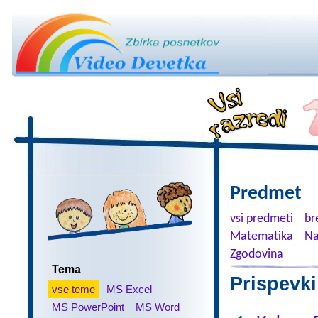
Predmet
vsi predmeti
br
Matematika
Na
Zgodovina
Tema
Prispevki
vse teme
MS Excel
MS PowerPoint
MS Word