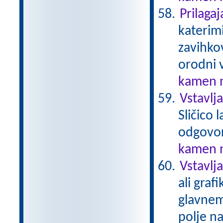
Prilaga
katerim
zavihko
orodni v
kamen n
Vstavlj
Sličico
odgovo
kamen n
Vstavlja
ali graf
glavnem
polje na