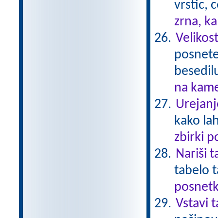
vrstic, 
zrna, k
Velikost
posnetek
besedil
na kame
Urejanj
kako la
zbirki 
Nariši 
tabelo 
posnetk
Vstavi 