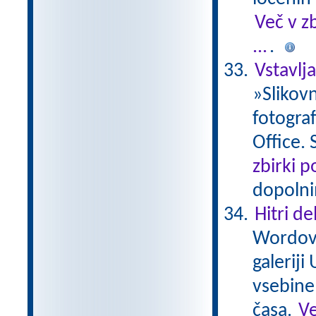
Več v z
...
.
Vstavlj
»Slikovn
fotograf
Office. 
zbirki 
dopolni
Hitri de
Wordovo
galerij
vsebine
časa.
Ve