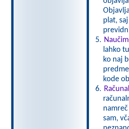
objavlja
Objavlj
plat, s
previdni
Naučimo
lahko tu
ko naj b
predmet
kode ob
Računal
računal
namreč i
sam, vča
neznanci