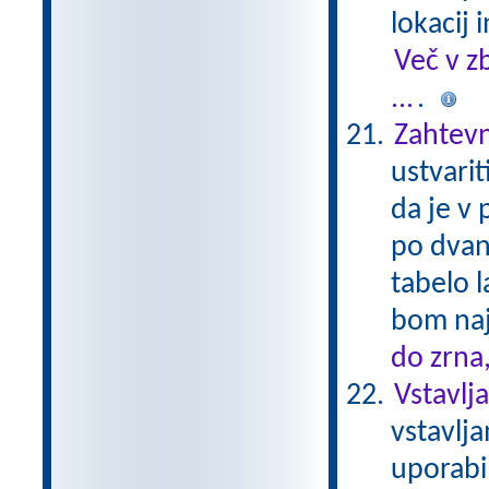
lokacij 
Več v z
...
.
Zahtevn
ustvarit
da je v p
po dvana
tabelo 
bom naj
do zrna
Vstavlj
vstavlja
uporabi