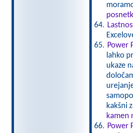
moramo 
posnetk
Lastnos
Excelov
Power P
lahko p
ukaze n
določam
urejanje
samopop
kakšni 
kamen n
Power P