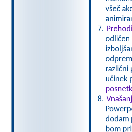
všeč akc
animiran
Prehodi
odličen
izboljša
odprem z
različni
učinek 
posnetk
Vnašanj
Powerpoi
dodam p
bom pri