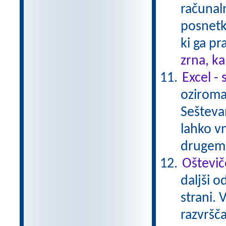
računaln
posnetki
ki ga pr
zrna, k
Excel -
oziroma 
Seštevam
lahko v
drugem 
Oštevič
daljši o
strani.
razvršč