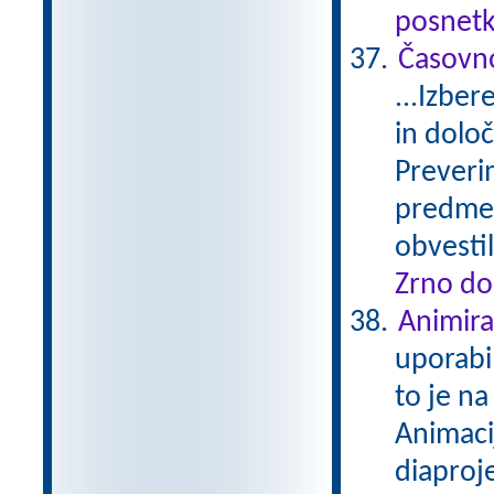
posnetk
Časovno
...Izber
in določ
Preverim
predmeti
obvesti
Zrno do
Animira
uporabi
to je na
Animacij
diaproje