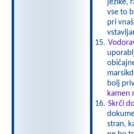
jezike, 
vse to b
pri vna
vstavlj
Vodorav
uporabl
običajne
marsikda
bolj pri
kamen n
Skrči d
dokumen
stran, k