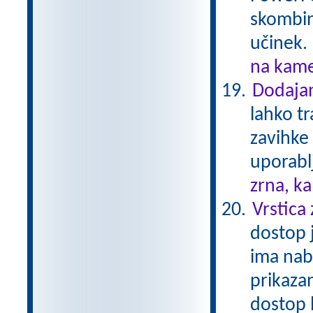
skombini
učinek.
na kame
Dodajan
lahko t
zavihke
uporablj
zrna, k
Vrstica
dostop j
ima nab
prikazan
dostop 