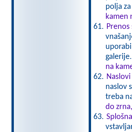
polja za
kamen n
Prenos 
vnašanj
uporabi
galerije
na kame
Naslovi 
naslov s
treba na
do zrna
Splošna 
vstavlja