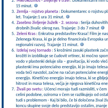
Mikrokozmos - življenje v travi
: Dokumentarni film o ž
15 minut.
Zemlja - rojstvo planeta
: Dokumentarec o rojstvu pla
let. Trajanje:1 ura 31 minut.
Zasebno življenje žuželk - 2. sezona
: Serija duhoviti
drobnih živalic okrog nas. Trajanje: 3 do 7 minut
Zeleni Kras
: Enkratna predstavitev Krasa! Film je nas
Zelenega Krasa, ki ga je delno financirala Evropska un
regionalni razvoj. Trajanje 11 minut.
Izdelaj svoj tornado
: S krožnimi zasuki plastenk začn
krožiti in izoblikuje se čudovit vrtinec, ki močno spo
vodo v plastenki deluje sila – gravitacija, ki vodo vle
plastenki ima potencialno energijo, ki jo imajo telesa
voda teči navzdol, začne na račun potencialne energi
energijo. Kinetično energijo imajo telesa, ki se giblje
hitrost in masa telesa, večja je njegova kinetična ene
Živali po svetu
: Učenci morajo tudi razmisliti, v čem s
celini podobne, oziroma v čem se razlikujejo od ostali
tudi s problemom - Kaj bi bilo, če bi določena žival 
koncu skupine svoje delo predstavijo ostalim, znanje 