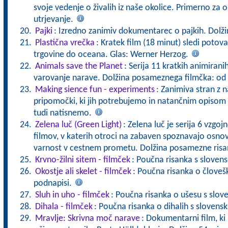
svoje vedenje o živalih iz naše okolice. Primerno za 
utrjevanje.
Pajki
: Izredno zanimiv dokumentarec o pajkih. Dolži
Plastična vrečka
: Kratek film (18 minut) sledi potov
trgovine do oceana. Glas: Werner Herzog.
Animals save the Planet
: Serija 11 kratkih animirani
varovanje narave. Dolžina posameznega filmčka: od
Making sience fun - experiments
: Zanimiva stran z n
pripomočki, ki jih potrebujemo in natančnim opisom 
tudi natisnemo.
Zelena luč (Green Light)
: Zelena luč je serija 6 vzgo
filmov, v katerih otroci na zabaven spoznavajo osn
varnost v cestnem prometu. Dolžina posamezne risa
Krvno-žilni sitem - filmček
: Poučna risanka s sloven
Okostje ali skelet - filmček
: Poučna risanka o človeš
podnapisi.
Sluh in uho - filmček
: Poučna risanka o ušesu s slo
Dihala - filmček
: Poučna risanka o dihalih s slovens
Mravlje: Skrivna moč narave
: Dokumentarni film, ki 