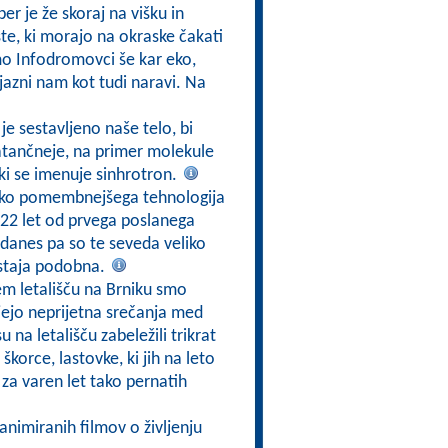
er je že skoraj na višku in
ste, ki morajo na okraske čakati
mo Infodromovci še kar eko,
ijazni nam kot tudi naravi. Na
h je sestavljeno naše telo, bi
 natančneje, na primer molekule
 ki se imenuje sinhrotron.
eliko pomembnejšega tehnologija
22 let od prvega poslanega
 danes pa so te seveda veliko
ostaja podobna.
m letališču na Brniku smo
čujejo neprijetna srečanja med
u na letališču zabeležili trikrat
 škorce, lastovke, ki jih na leto
za varen let tako pernatih
 animiranih filmov o življenju