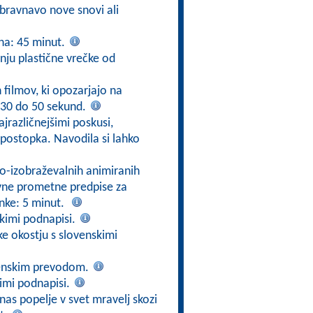
obravnavo nove snovi ali
na: 45 minut.
anju plastične vrečke od
h filmov, ki opozarjajo na
 30 do 50 sekund.
ajrazličnejšimi poskusi,
postopka. Navodila si lahko
jno-izobraževalnih animiranih
ovne prometne predpise za
nke: 5 minut.
skimi podnapisi.
ke okostju s slovenskimi
venskim prevodom.
kimi podnapisi.
nas popelje v svet mravelj skozi