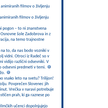
h animiranih filmov o življenju
 animiranih filmov o življenju
ni pogon – to ni znanstvena
ci Osnovne šole Zadobrova in z
acija, na temo trajnostne
na to, da nas bodo vozniki v
j vidni. Otroci iz Radeč so v
 vidijo različni odsevniki. V
o odsevni predmeti v temi.
ežo.
o vsako leto na svetu? Trilijon!
lju. Povprečen Slovenec jih
minut. Vrečka v naravi potrebuje
astičen prah, ki ga raznese po
filmčkih učenci dopolnjujejo