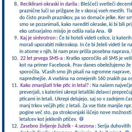
Reciklirani okraski in darila
: Bleščeči svetleči decemb
praznične luči so prižgane že v skoraj vseh mestih. Ti
do čisto pravih praznikov, pa so domače jelke. Ker s
smo se pozanimali, kako narediti okraske, ki bi bili pr
eko ustvarjalno misijo je odšla naša Ana.
Kaj je sinhrotron
: Če bi hoteli videti celice, iz kateri
morali uporabiti mikroskop. In če bi želeli videti še
in atome v njih, bi nam prav prišla posebna naprava,
22 let prvega SMS-a
: Kratko sporočilo ali SMS je v
kot na primer Facebook. Prav danes obeležujemo že 
sporočila. Včasih smo jih pisali na ogromne naprave,
naprednejše. A vsebina na omejenih 160 znakih pa 
Kako zmanjšati trke ptic in letal?
: Na našem največje
preverjali, s katerimi ukrepi letališki delavci prepre
pticami in letali. Ukrepi delujejo, saj so v zadnjem čas
manj trkov večjih ptic z letali. Za vse tiste manjše npr.
pogine več sto, pa strokovnjaki iščejo nove možnosti 
letalcev kot jeklenih ptičev.
Zasebno življenje žuželk - 4.sezona
: Serija duhovitih