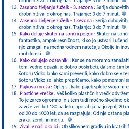
drobnih živalic okrog nas. Trajanje: 3 do 7 minut.
Zasebno življenje žuželk - 3. sezona
: Serija duhoviti
drobnih živalic okrog nas. Trajanje: 3 do 7 minut.
Zasebno življenje žuželk - 1.sezona
: Serija duhovitih
drobnih živalic okrog nas. Trajanje: 3 do 7 minut
Kako deluje skuter na sončni pogon
: Skuter na sonč
fantastika, ampak resničnost, ki so jo ustvarili učen
njo zmagali na mednarodnem natečaju Okolje in inov
mobilnosti.
Kako delujejo odsevniki
: Ker se ne moremo zanašati 
temi vedno opazili, je dobro poskrbeti, da smo čim bol
šotoru Vidko lahko sami preverili, kako dobro se v temi
šotoru Vidko se lahko prepričamo, kako pomembni s
Pajkova mreža
: Oglej si, kako pajek splete svojo mr
Plastične vrečke
: Veš koliko plastičnih vrečk odvržem
To je zares ogromno in s tem tudi močno škodimo oko
zavrže več kot 130 na leto, uporablja pa jo zgolj 20 
od 20 do 1000 let, da se razgrajuje. Od nje ostane pl
zraku, zemlji in morju.
Živali v naši okolici
: Ob slikovnem gradivu in kratkih 