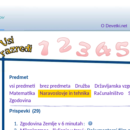
O Devetki.net
Predmet
vsi predmeti
brez predmeta
Družba
Državljanska vzgo
Matematika
Naravoslovje in tehnika
Računalništvo
Zgodovina
Prispevki (29)
Zgodovina Zemlje v 6 minutah
: