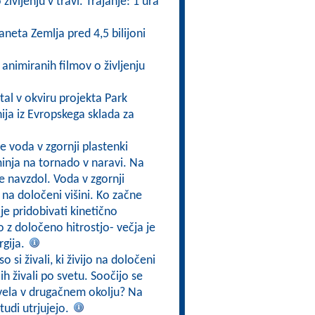
ivljenju v travi. Trajanje: 1 ura
neta Zemlja pred 4,5 bilijoni
h animiranih filmov o življenju
tal v okviru projekta Park
ija iz Evropskega sklada za
e voda v zgornji plastenki
minja na tornado v naravi. Na
če navzdol. Voda v zgornji
 na določeni višini. Ko začne
je pridobivati kinetično
jo z določeno hitrostjo- večja je
rgija.
o si živali, ki živijo na določeni
h živali po svetu. Soočijo se
živela v drugačnem okolju? Na
tudi utrjujejo.