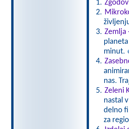
Zgodovi
Mikroko
življenj
Zemlja 
planeta 
minut.
Zasebno
animiran
nas. Tr
Zeleni 
nastal v
delno f
za regio