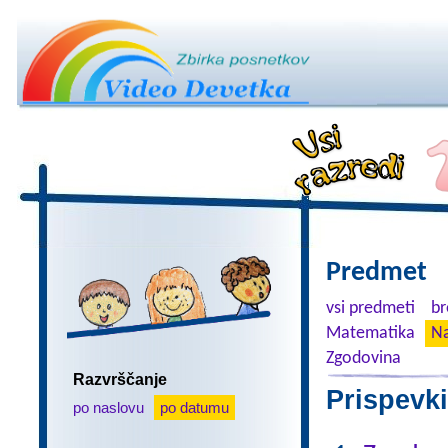
Predmet
vsi predmeti
br
Matematika
Na
Zgodovina
Razvrščanje
Prispevki
po naslovu
po datumu