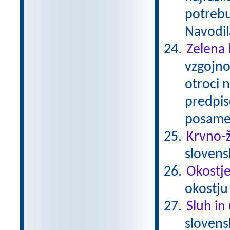
potrebu
Navodil
Zelena 
vzgojno
otroci 
predpis
posamez
Krvno-ž
slovens
Okostje 
okostju
Sluh in
sloven