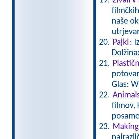
Živali v
filmčkih
naše ok
utrjeva
Pajki
: 
Dolžina
Plastič
potovan
Glas: W
Animals
filmov,
posamez
Making 
najrazli