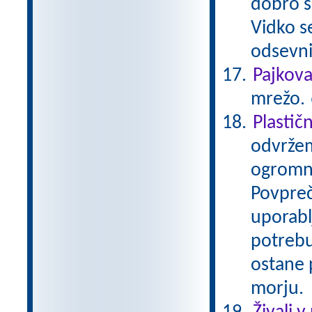
dobro se
Vidko s
odsevni
Pajkov
mrežo.
Plastič
odvržem
ogromno
Povpreč
uporabl
potrebu
ostane p
morju.