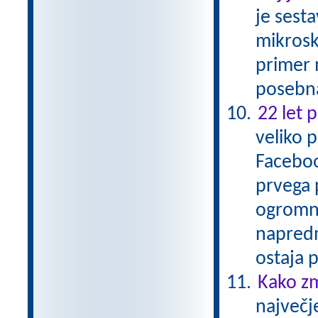
je sesta
mikrosko
primer 
posebna
22 let 
veliko 
Faceboo
prvega 
ogromne
napredn
ostaja
Kako zm
največj