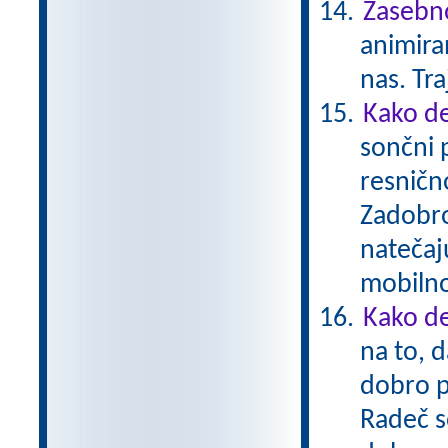
Zasebno
animiran
nas. Tr
Kako de
sončni 
resnično
Zadobro
natečaj
mobiln
Kako de
na to, d
dobro p
Radeč s