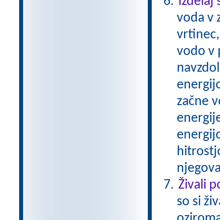
Izdelaj
voda v z
vrtinec
vodo v p
navzdol
energijo
začne v
energij
energijo
hitrostj
njegova
Živali 
so si ži
oziroma 