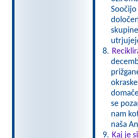
Soočijo 
določen
skupine
utrjuje
Reciklir
decembe
prižgane
okraske
domače 
se pozan
nam kot
naša A
Kaj je 