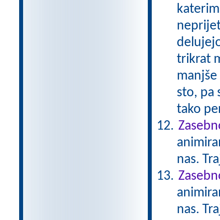
katerimi
neprije
delujejo
trikrat 
manjše n
sto, pa
tako per
Zasebno
animiran
nas. Tr
Zasebno
animiran
nas. Tr