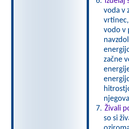
Izdelaj
voda v z
vrtinec
vodo v p
navzdol
energijo
začne v
energij
energijo
hitrostj
njegova
Živali 
so si ži
oziroma 