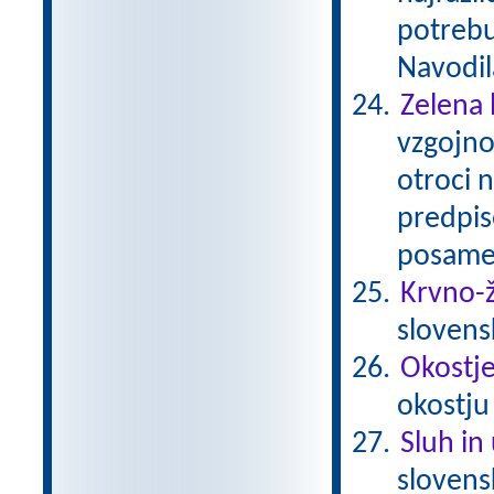
potrebu
Navodil
Zelena 
vzgojno
otroci 
predpis
posamez
Krvno-ž
slovens
Okostje 
okostju
Sluh in
sloven