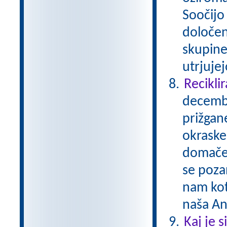
Soočijo 
določen
skupine
utrjuje
Reciklir
decembe
prižgane
okraske
domače 
se pozan
nam kot
naša A
Kaj je 