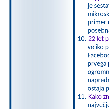
je sesta
mikrosko
primer 
posebna
22 let 
veliko 
Faceboo
prvega 
ogromne
napredn
ostaja
Kako zm
največj