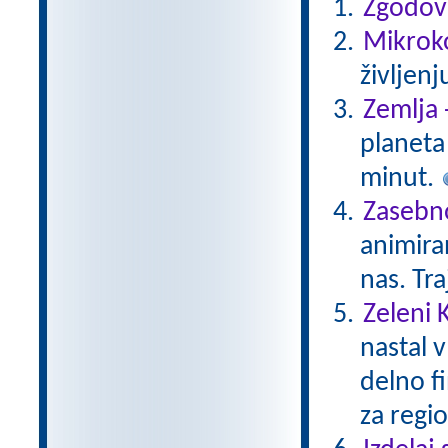
Zgodovi
Mikroko
življenj
Zemlja 
planeta 
minut.
Zasebno
animiran
nas. Tr
Zeleni 
nastal v
delno f
za regio