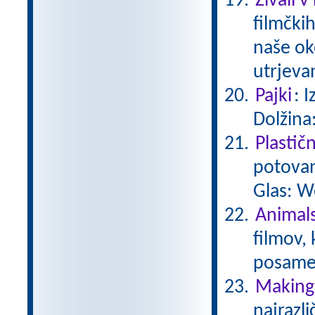
Živali v
filmčkih
naše ok
utrjeva
Pajki
: 
Dolžina
Plastič
potovan
Glas: W
Animals
filmov,
posamez
Making 
najrazli