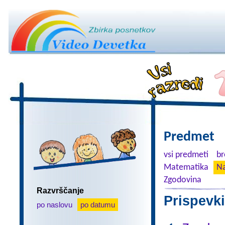
Predmet
vsi predmeti
br
Matematika
Na
Zgodovina
Razvrščanje
Prispevki
po naslovu
po datumu