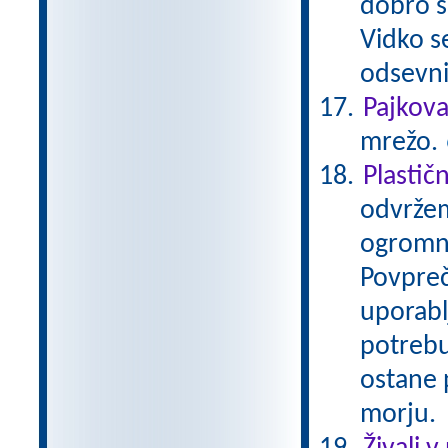
dobro se
Vidko s
odsevni
Pajkov
mrežo.
Plastič
odvržem
ogromno
Povpreč
uporabl
potrebu
ostane p
morju.