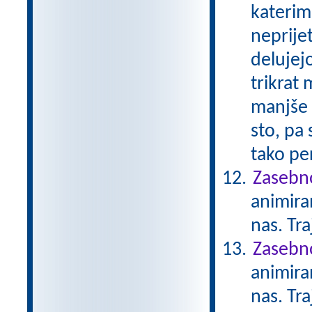
katerimi
neprije
delujejo
trikrat 
manjše n
sto, pa
tako per
Zasebno
animiran
nas. Tr
Zasebno
animiran
nas. Tr