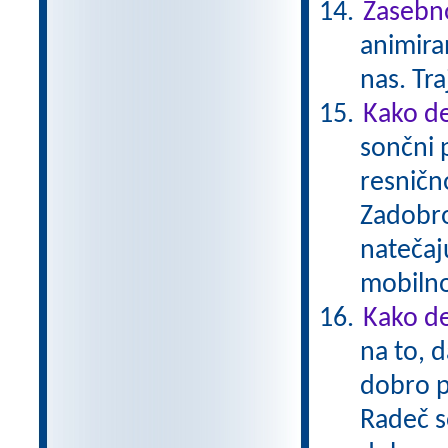
Zasebno
animiran
nas. Tr
Kako de
sončni 
resnično
Zadobro
natečaj
mobiln
Kako de
na to, d
dobro p
Radeč s