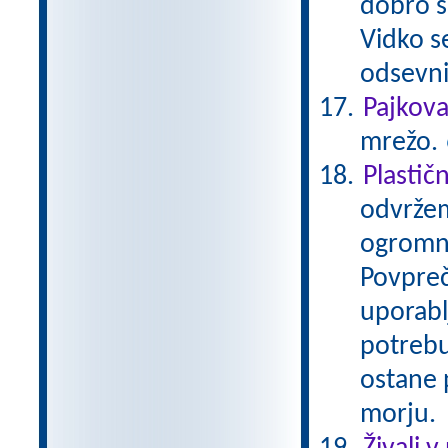
dobro se
Vidko s
odsevni
Pajkov
mrežo.
Plastič
odvržem
ogromno
Povpreč
uporabl
potrebu
ostane p
morju.