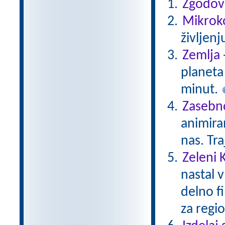
Zgodovi
Mikroko
življenj
Zemlja 
planeta 
minut.
Zasebno
animiran
nas. Tr
Zeleni 
nastal v
delno f
za regio