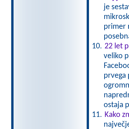
je sesta
mikrosko
primer 
posebna
22 let 
veliko 
Faceboo
prvega 
ogromne
napredn
ostaja
Kako zm
največj