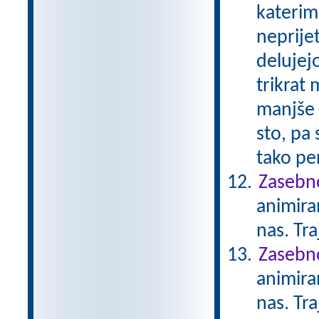
katerimi
neprije
delujejo
trikrat 
manjše n
sto, pa
tako per
Zasebno
animiran
nas. Tr
Zasebno
animiran
nas. Tr