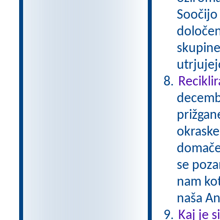
Soočijo 
določen
skupine
utrjuje
Reciklir
decembe
prižgane
okraske
domače 
se pozan
nam kot
naša A
Kaj je 