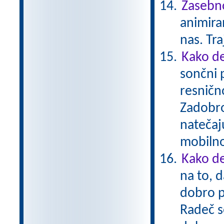
Zasebno
animiran
nas. Tr
Kako de
sončni 
resnično
Zadobro
natečaj
mobiln
Kako de
na to, d
dobro p
Radeč s