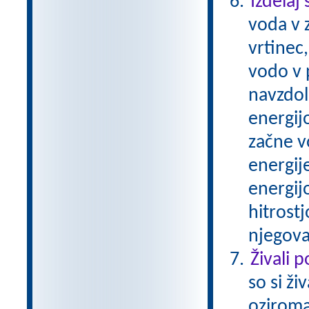
Izdelaj
voda v z
vrtinec
vodo v p
navzdol
energijo
začne v
energij
energijo
hitrostj
njegova
Živali 
so si ži
oziroma 