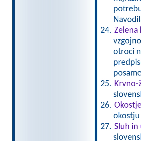
potrebu
Navodil
Zelena 
vzgojno
otroci 
predpis
posamez
Krvno-ž
slovens
Okostje 
okostju
Sluh in
sloven