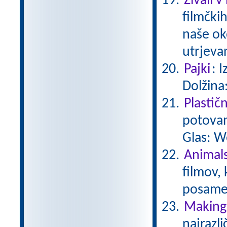
Živali v
filmčkih
naše ok
utrjeva
Pajki
: 
Dolžina
Plastič
potovan
Glas: W
Animals
filmov,
posamez
Making 
najrazli