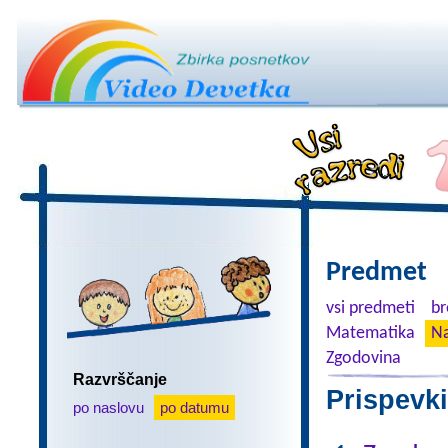
Predmet
vsi predmeti
br
Matematika
Na
Zgodovina
Razvrščanje
Prispevki
po naslovu
po datumu