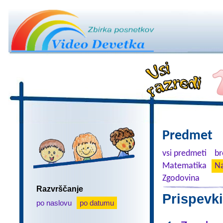
Predmet
vsi predmeti
br
Matematika
Na
Zgodovina
Razvrščanje
Prispevki
po naslovu
po datumu