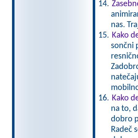
Zasebno
animiran
nas. Tr
Kako de
sončni 
resnično
Zadobro
natečaj
mobiln
Kako de
na to, d
dobro p
Radeč s