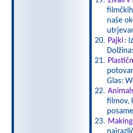
Živali v
filmčkih
naše ok
utrjeva
Pajki
: 
Dolžina
Plastič
potovan
Glas: W
Animals
filmov,
posamez
Making 
najrazli