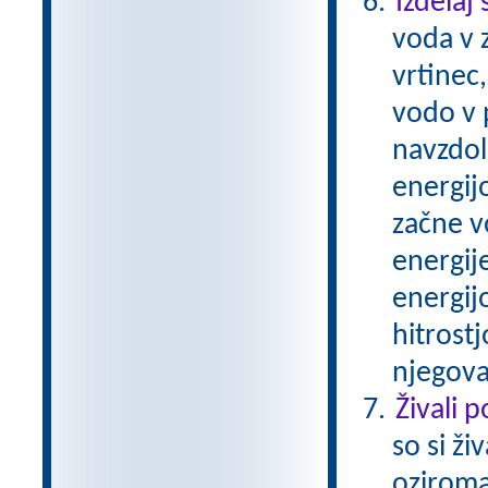
Izdelaj
voda v z
vrtinec
vodo v p
navzdol
energijo
začne v
energij
energijo
hitrostj
njegova
Živali 
so si ži
oziroma 