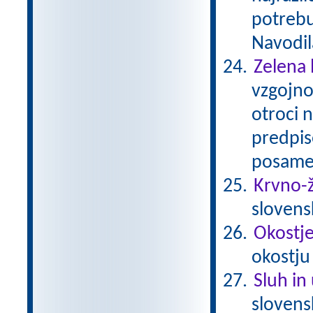
potrebu
Navodil
Zelena 
vzgojno
otroci 
predpis
posamez
Krvno-ž
slovens
Okostje 
okostju
Sluh in
sloven