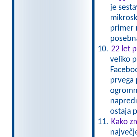
je sesta
mikrosko
primer 
posebna
22 let 
veliko 
Faceboo
prvega 
ogromne
napredn
ostaja
Kako zm
največj