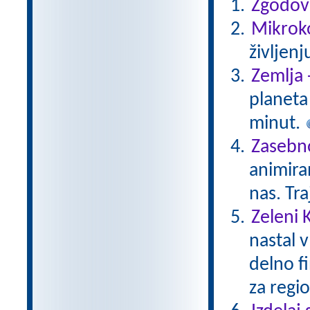
Zgodovi
Mikroko
življenj
Zemlja 
planeta 
minut.
Zasebno
animiran
nas. Tr
Zeleni 
nastal v
delno f
za regio