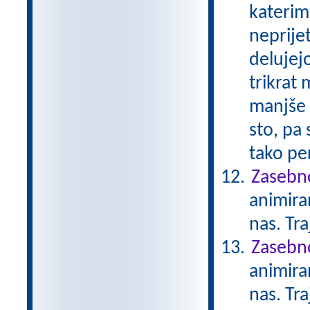
katerimi
neprije
delujejo
trikrat 
manjše n
sto, pa
tako per
Zasebno
animiran
nas. Tr
Zasebno
animiran
nas. Tr