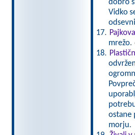
dobro se
Vidko s
odsevni
Pajkov
mrežo.
Plastič
odvržem
ogromno
Povpreč
uporabl
potrebu
ostane p
morju.