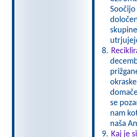
Soočijo 
določen
skupine
utrjuje
Reciklir
decembe
prižgane
okraske
domače 
se pozan
nam kot
naša A
Kaj je 