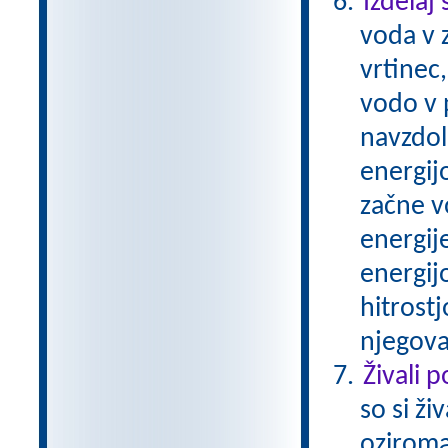
Izdelaj
voda v z
vrtinec
vodo v p
navzdol
energijo
začne v
energij
energijo
hitrostj
njegova
Živali 
so si ži
oziroma 