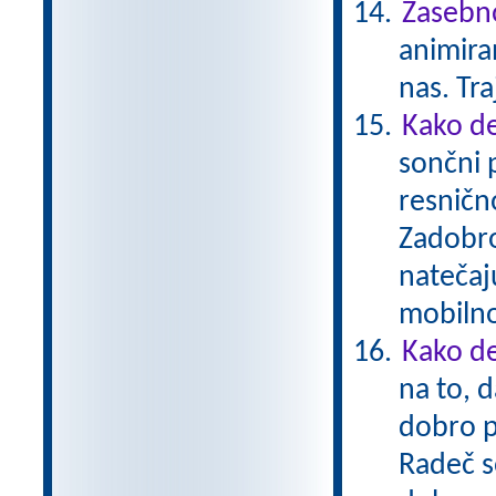
Zasebno
animiran
nas. Tr
Kako de
sončni 
resnično
Zadobro
natečaj
mobiln
Kako de
na to, d
dobro p
Radeč s