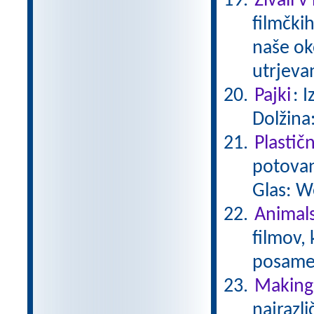
Živali v
filmčkih
naše ok
utrjeva
Pajki
: 
Dolžina
Plastič
potovan
Glas: W
Animals
filmov,
posamez
Making 
najrazli