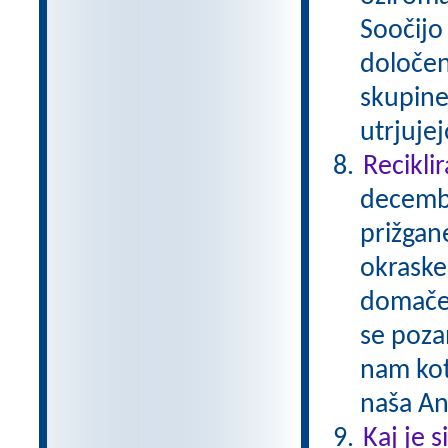
Soočijo 
določen
skupine
utrjuje
Reciklir
decembe
prižgane
okraske
domače 
se pozan
nam kot
naša A
Kaj je 