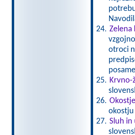
potrebu
Navodil
Zelena 
vzgojno
otroci 
predpis
posamez
Krvno-ž
slovens
Okostje 
okostju
Sluh in
sloven