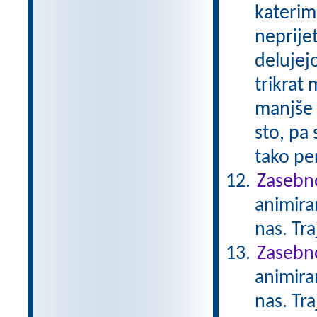
katerimi
neprije
delujejo
trikrat 
manjše n
sto, pa
tako per
Zasebno
animiran
nas. Tr
Zasebno
animiran
nas. Tr