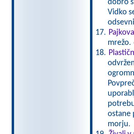
dobro se
Vidko s
odsevni
Pajkov
mrežo.
Plastič
odvržem
ogromno
Povpreč
uporabl
potrebu
ostane p
morju.