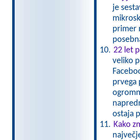
je sesta
mikrosko
primer 
posebna
22 let 
veliko 
Faceboo
prvega 
ogromne
napredn
ostaja
Kako zm
največj