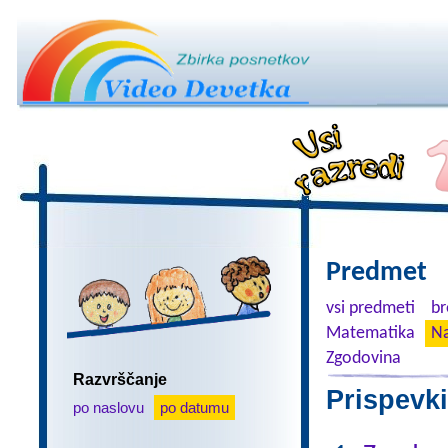
Predmet
vsi predmeti
br
Matematika
Na
Zgodovina
Razvrščanje
Prispevki
po naslovu
po datumu