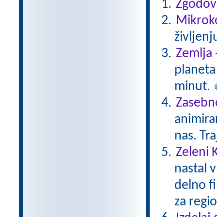
Zgodovi
Mikroko
življenj
Zemlja 
planeta 
minut.
Zasebno
animiran
nas. Tr
Zeleni 
nastal v
delno f
za regio