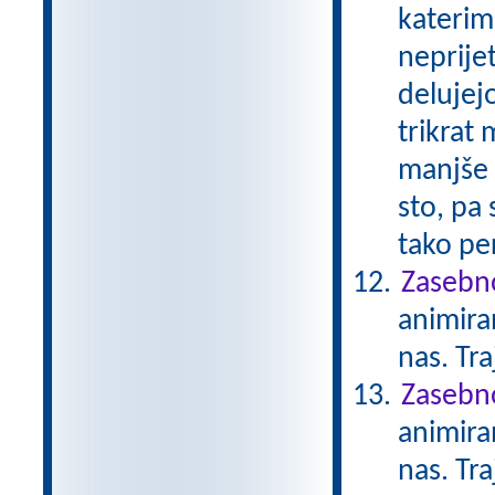
katerimi
neprije
delujejo
trikrat 
manjše n
sto, pa
tako per
Zasebno
animiran
nas. Tr
Zasebno
animiran
nas. Tr