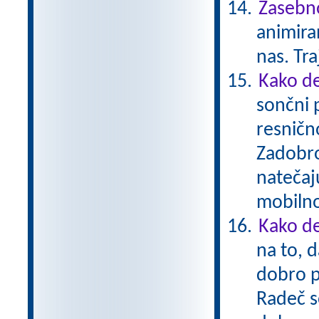
Zasebno
animiran
nas. Tr
Kako de
sončni 
resnično
Zadobro
natečaj
mobiln
Kako de
na to, d
dobro p
Radeč s