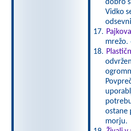
dobro se
Vidko s
odsevni
Pajkov
mrežo.
Plastič
odvržem
ogromno
Povpreč
uporabl
potrebu
ostane p
morju.