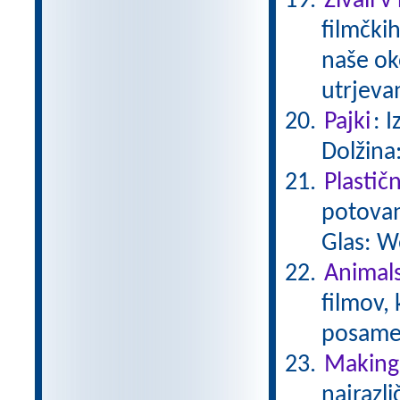
Živali v
filmčkih
naše ok
utrjeva
Pajki
: 
Dolžina
Plastič
potovan
Glas: W
Animals
filmov,
posamez
Making 
najrazli