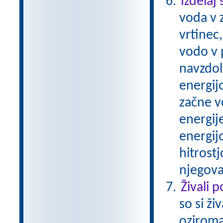
Izdelaj
voda v z
vrtinec
vodo v p
navzdol
energijo
začne v
energij
energijo
hitrostj
njegova
Živali 
so si ži
oziroma 