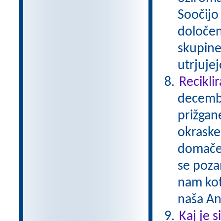
Soočijo 
določen
skupine
utrjuje
Reciklir
decembe
prižgane
okraske
domače 
se pozan
nam kot
naša A
Kaj je 