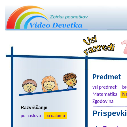
Predmet
vsi predmeti
br
Matematika
Na
Zgodovina
Razvrščanje
Prispevki
po naslovu
po datumu