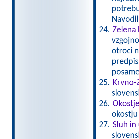
potrebu
Navodil
Zelena 
vzgojno
otroci 
predpis
posamez
Krvno-ž
slovens
Okostje 
okostju
Sluh in
sloven