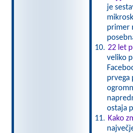
je sesta
mikrosko
primer 
posebna
22 let 
veliko 
Faceboo
prvega 
ogromne
napredn
ostaja
Kako zm
največj