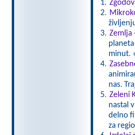
Zgodovi
Mikroko
življenj
Zemlja 
planeta 
minut.
Zasebno
animiran
nas. Tr
Zeleni 
nastal v
delno f
za regio