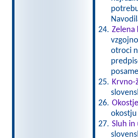
potrebu
Navodil
Zelena 
vzgojno
otroci 
predpis
posamez
Krvno-ž
slovens
Okostje 
okostju
Sluh in
sloven