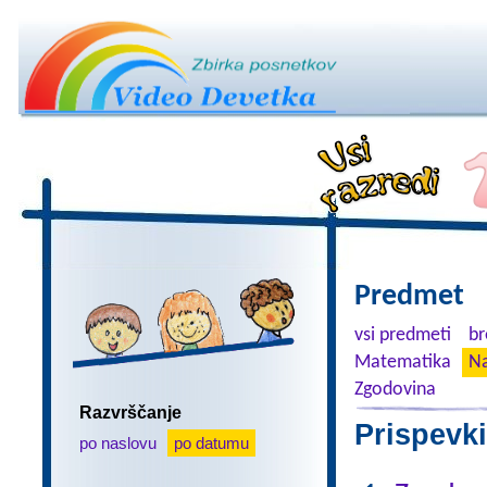
Predmet
vsi predmeti
br
Matematika
Na
Zgodovina
Razvrščanje
Prispevki
po naslovu
po datumu