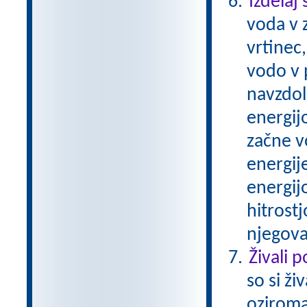
Izdelaj
voda v z
vrtinec
vodo v p
navzdol
energijo
začne v
energij
energijo
hitrostj
njegova
Živali 
so si ži
oziroma 