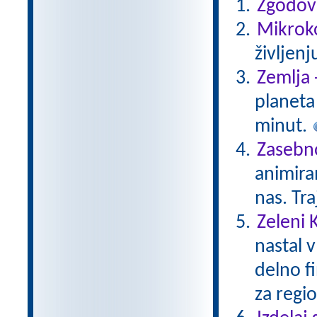
Zgodovi
Mikroko
življenj
Zemlja 
planeta 
minut.
Zasebno
animiran
nas. Tr
Zeleni 
nastal v
delno f
za regio