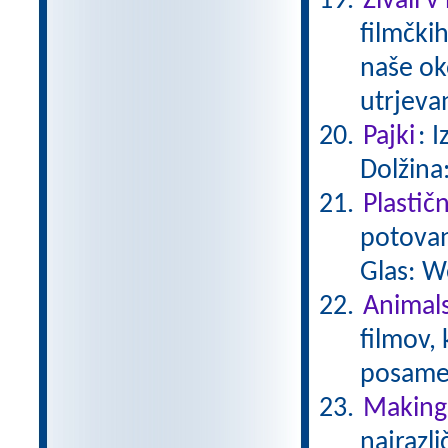
Živali v
filmčkih
naše ok
utrjeva
Pajki
: 
Dolžina
Plastič
potovan
Glas: W
Animals
filmov,
posamez
Making 
najrazli