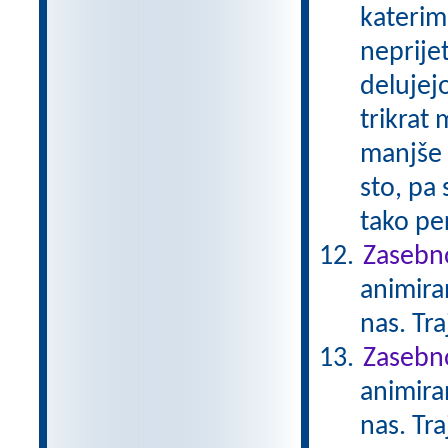
katerimi
neprije
delujejo
trikrat 
manjše n
sto, pa
tako per
Zasebno
animiran
nas. Tr
Zasebno
animiran
nas. Tr