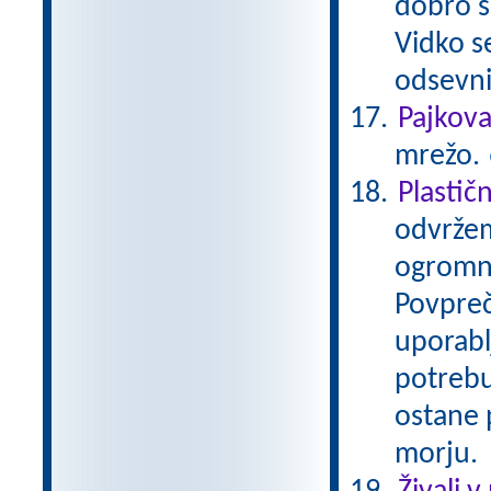
dobro se
Vidko s
odsevni
Pajkov
mrežo.
Plastič
odvržem
ogromno
Povpreč
uporabl
potrebu
ostane p
morju.