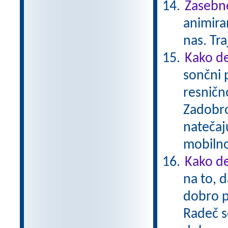
Zasebno
animiran
nas. Tr
Kako de
sončni 
resnično
Zadobro
natečaj
mobiln
Kako de
na to, d
dobro p
Radeč s