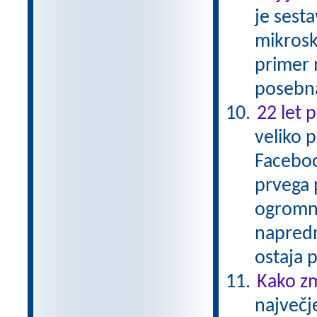
je sesta
mikrosko
primer 
posebna
22 let 
veliko 
Faceboo
prvega 
ogromne
napredn
ostaja
Kako zm
največj