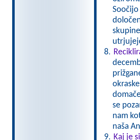
Soočijo 
določen
skupine
utrjuje
Reciklir
decembe
prižgane
okraske
domače 
se pozan
nam kot
naša A
Kaj je 