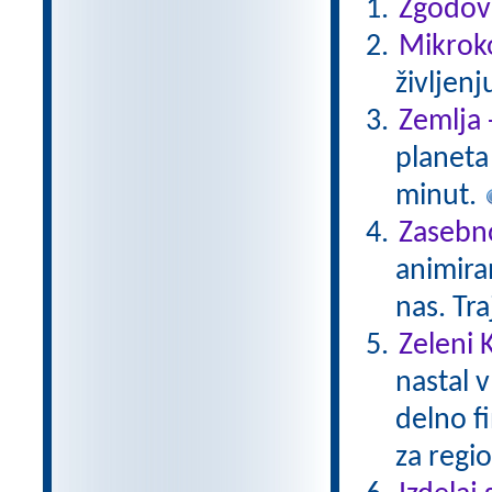
Zgodovi
Mikroko
življenj
Zemlja 
planeta 
minut.
Zasebno
animiran
nas. Tr
Zeleni 
nastal v
delno f
za regio