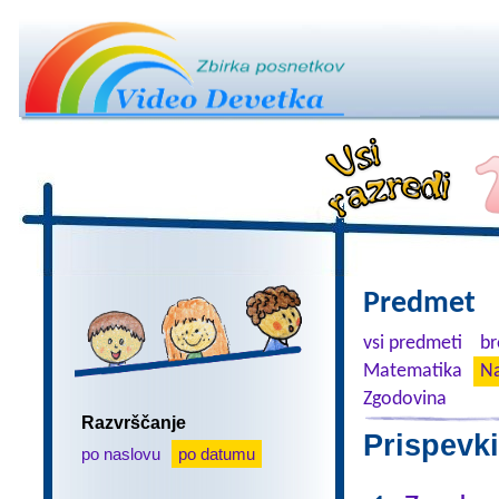
Predmet
vsi predmeti
br
Matematika
Na
Zgodovina
Razvrščanje
Prispevki
po naslovu
po datumu