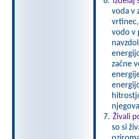
Izdelaj
voda v z
vrtinec
vodo v p
navzdol
energijo
začne v
energij
energijo
hitrostj
njegova
Živali 
so si ži
oziroma 