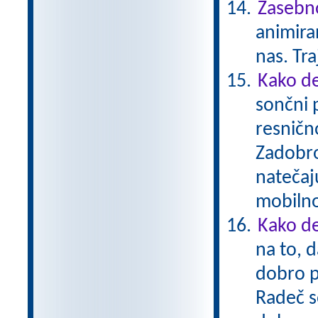
Zasebno
animiran
nas. Tr
Kako de
sončni 
resnično
Zadobro
natečaj
mobiln
Kako de
na to, d
dobro p
Radeč s