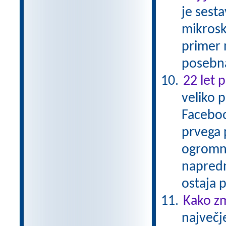
je sesta
mikrosko
primer 
posebna
22 let 
veliko 
Faceboo
prvega 
ogromne
napredn
ostaja
Kako zm
največj