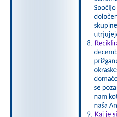
Soočijo 
določen
skupine
utrjuje
Reciklir
decembe
prižgane
okraske
domače 
se pozan
nam kot
naša A
Kaj je 