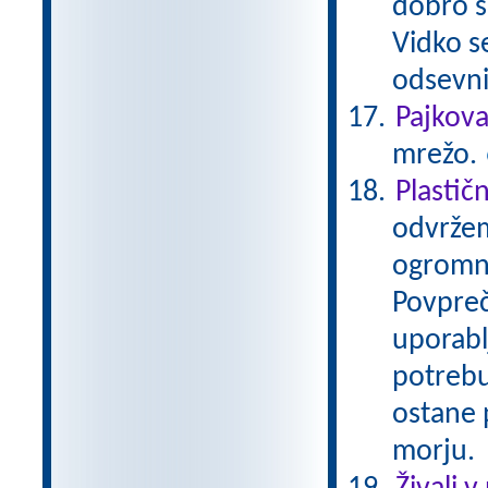
dobro se
Vidko s
odsevni
Pajkov
mrežo.
Plastič
odvržem
ogromno
Povpreč
uporabl
potrebu
ostane p
morju.