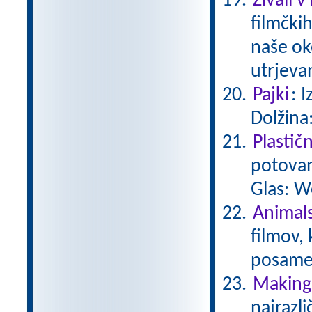
Živali v
filmčkih
naše ok
utrjeva
Pajki
: 
Dolžina
Plastič
potovan
Glas: W
Animals
filmov,
posamez
Making 
najrazli