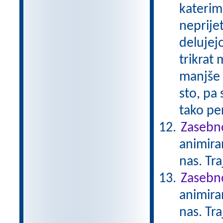
katerimi
neprije
delujejo
trikrat 
manjše n
sto, pa
tako per
Zasebno
animiran
nas. Tr
Zasebno
animiran
nas. Tr