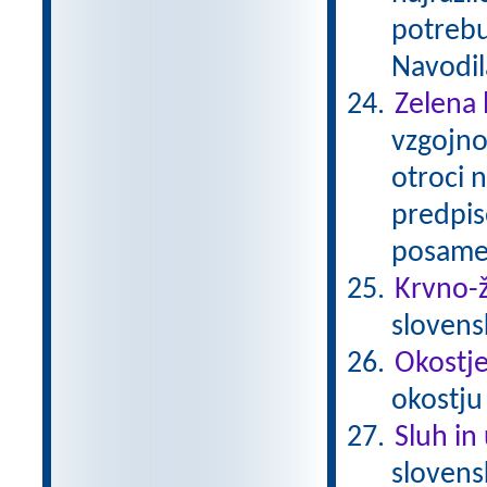
potrebu
Navodil
Zelena 
vzgojno
otroci 
predpis
posamez
Krvno-ž
slovens
Okostje 
okostju
Sluh in
sloven