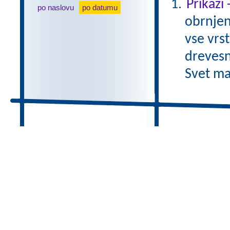
Prikazi
po naslovu
po datumu
obrnjen
vse vrs
drevesn
Svet ma