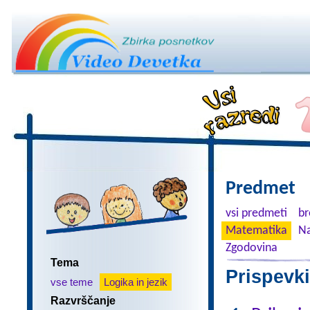
Predmet
vsi predmeti
br
Matematika
Na
Zgodovina
Tema
Prispevki
vse teme
Logika in jezik
Razvrščanje