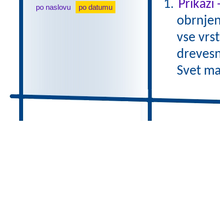
Prikazi
po naslovu
po datumu
obrnjen
vse vrs
drevesn
Svet ma