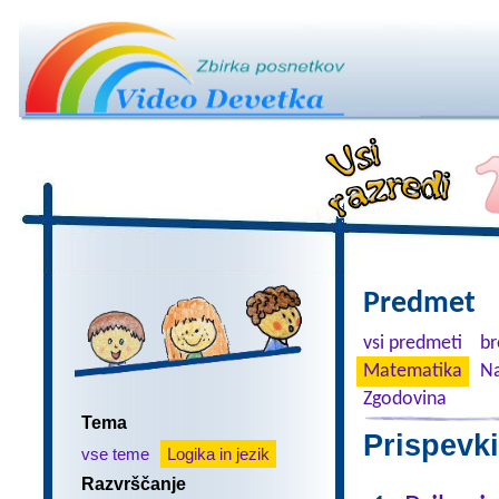
Predmet
vsi predmeti
br
Matematika
Na
Zgodovina
Tema
Prispevki
vse teme
Logika in jezik
Razvrščanje