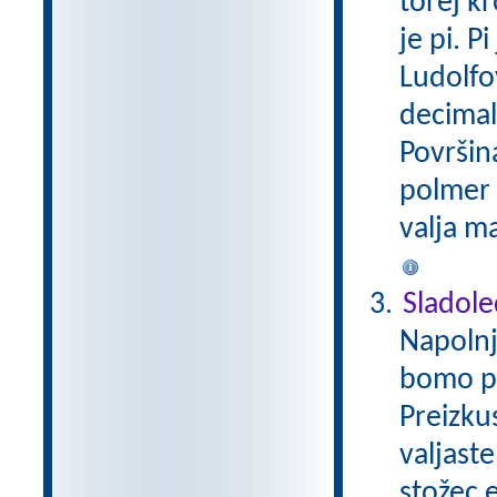
torej k
je pi. 
Ludolfo
decimalk
Površin
polmer k
valja m
Sladole
Napolnj
bomo pos
Preizku
valjast
stožec 