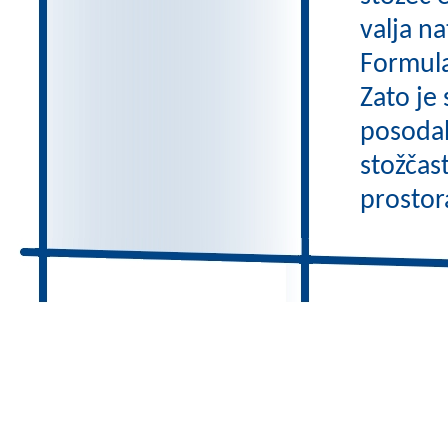
valja na
Formula
Zato je
posodah
stožčas
prostor