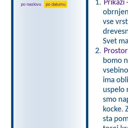
Prikazi
po naslovu
po datumu
obrnjen
vse vrs
drevesn
Svet ma
Prostor
bomo na
vsebino
ima obl
uspelo 
smo napo
kocke. 
sta pom