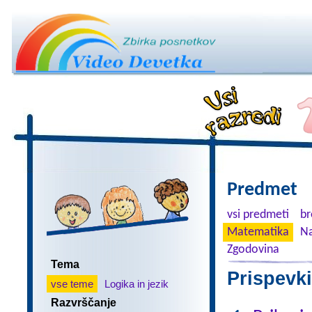
Predmet
vsi predmeti
br
Matematika
Na
Zgodovina
Tema
Prispevki
vse teme
Logika in jezik
Razvrščanje