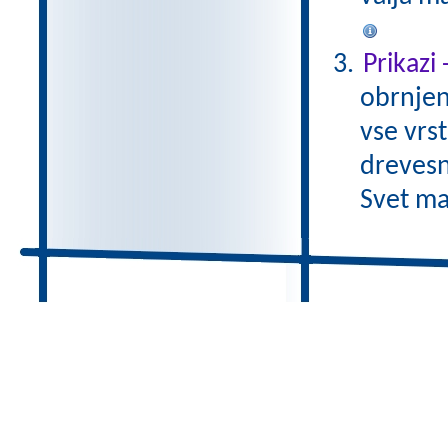
Prikazi
obrnjen
vse vrs
drevesn
Svet ma