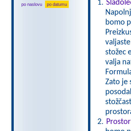
Sladole
po naslovu
po datumu
Napolnj
bomo pos
Preizku
valjast
stožec 
valja na
Formula
Zato je
posodah
stožčas
prostor
Prostor