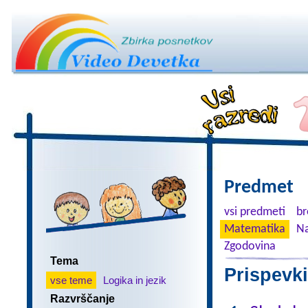
Predmet
vsi predmeti
br
Matematika
Na
Zgodovina
Tema
Prispevki
vse teme
Logika in jezik
Razvrščanje