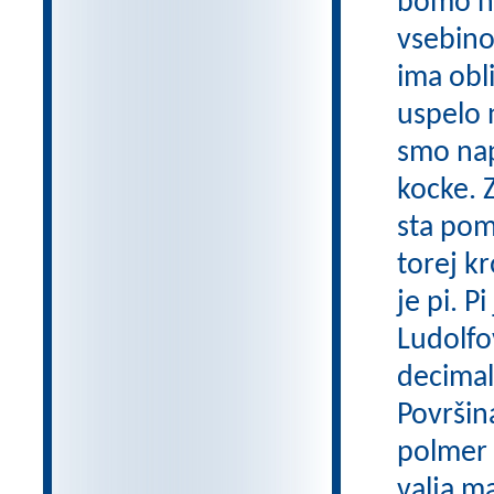
bomo na
vsebino
ima obl
uspelo 
smo napo
kocke. 
sta pom
torej k
je pi. 
Ludolfo
decimalk
Površin
polmer k
valja m