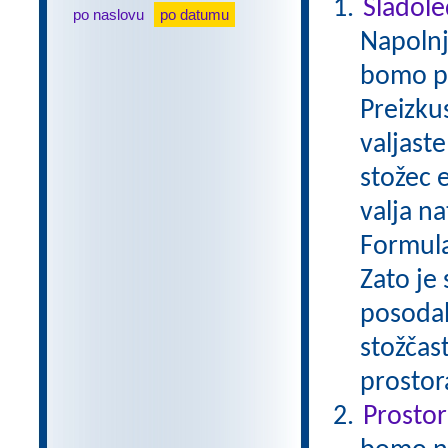
Sladole
po naslovu
po datumu
Napolnj
bomo pos
Preizku
valjast
stožec 
valja na
Formula
Zato je
posodah
stožčas
prostor
Prostor