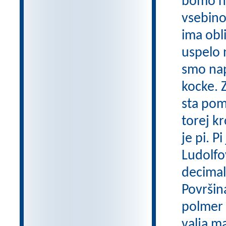
bomo na
vsebino
ima obl
uspelo 
smo napo
kocke. 
sta pom
torej k
je pi. 
Ludolfo
decimalk
Površin
polmer k
valja m