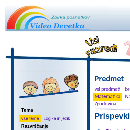
Predmet
vsi predmeti
br
Matematika
Na
Zgodovina
Tema
Prispevki
vse teme
Logika in jezik
Razvrščanje