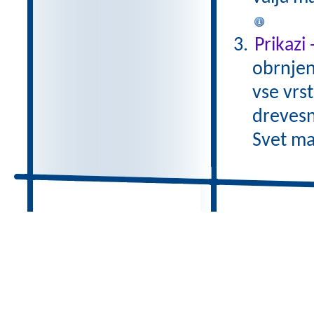
Prikazi
obrnjen
vse vrs
drevesn
Svet ma