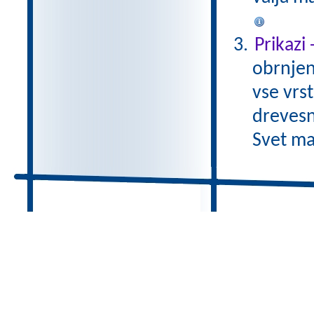
Prikazi
obrnjen
vse vrs
drevesn
Svet ma