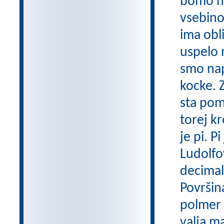
bomo na
vsebino
ima obl
uspelo 
smo napo
kocke. 
sta pom
torej k
je pi. 
Ludolfo
decimalk
Površin
polmer k
valja m