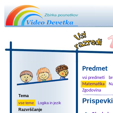
Predmet
vsi predmeti
br
Matematika
Na
Zgodovina
Tema
Prispevki
vse teme
Logika in jezik
Razvrščanje