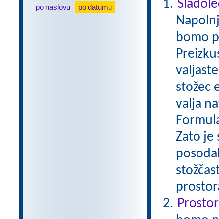
Sladole
po naslovu
po datumu
Napolnj
bomo pos
Preizku
valjast
stožec 
valja na
Formula
Zato je
posodah
stožčas
prostor
Prostor