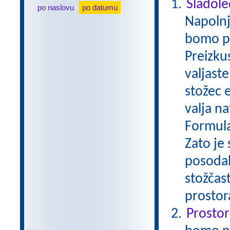
Sladole
po naslovu
po datumu
Napolnj
bomo pos
Preizku
valjast
stožec 
valja na
Formula
Zato je
posodah
stožčas
prostor
Prostor