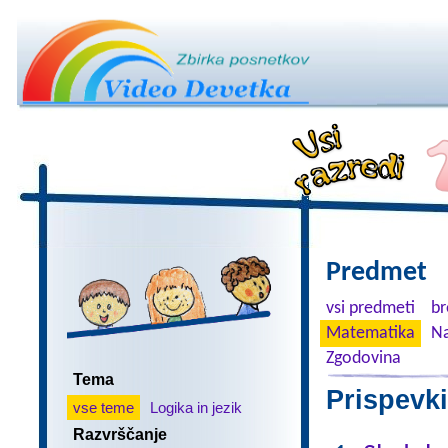
Predmet
vsi predmeti
br
Matematika
Na
Zgodovina
Tema
Prispevki
vse teme
Logika in jezik
Razvrščanje