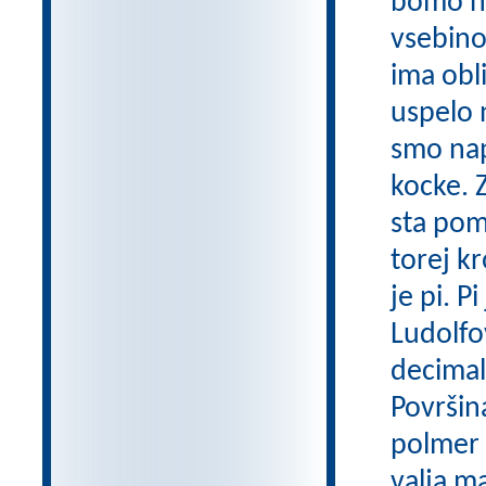
bomo na
vsebino
ima obl
uspelo 
smo napo
kocke. 
sta pom
torej k
je pi. 
Ludolfo
decimalk
Površin
polmer k
valja m