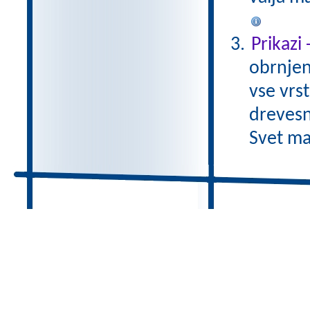
Prikazi
obrnjen
vse vrs
drevesn
Svet ma