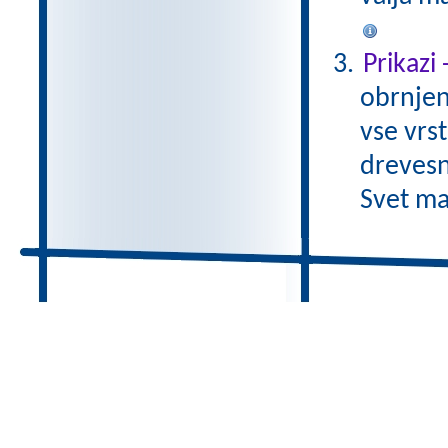
Prikazi
obrnjen
vse vrs
drevesn
Svet ma