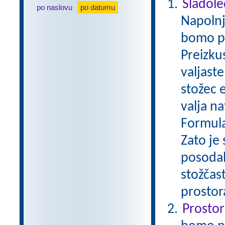
Sladole
po naslovu
po datumu
Napolnj
bomo pos
Preizku
valjast
stožec 
valja na
Formula
Zato je
posodah
stožčas
prostor
Prostor