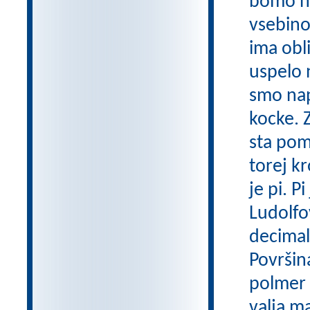
bomo na
vsebino
ima obl
uspelo 
smo napo
kocke. 
sta pom
torej k
je pi. 
Ludolfo
decimalk
Površin
polmer k
valja m