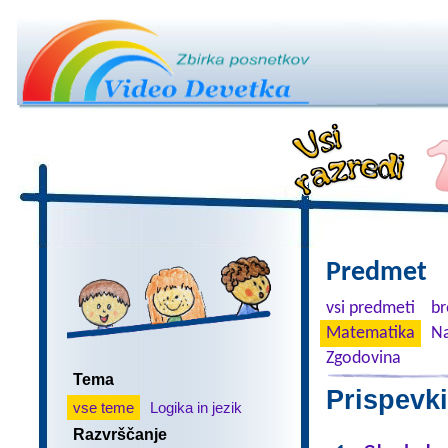
Predmet
vsi predmeti
br
Matematika
Na
Zgodovina
Tema
Prispevki
vse teme
Logika in jezik
Razvrščanje