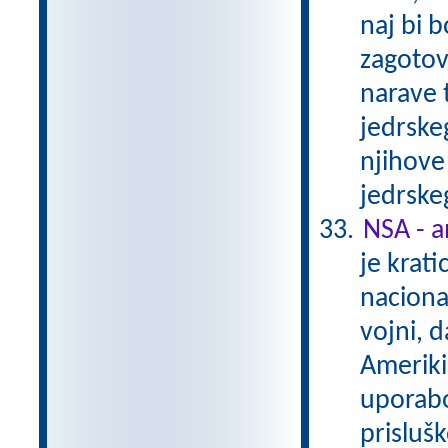
naj bi b
zagotov
narave 
jedrskeg
njihove 
jedrske
NSA - a
je krati
naciona
vojni, d
Ameriki
uporabo
prisluš