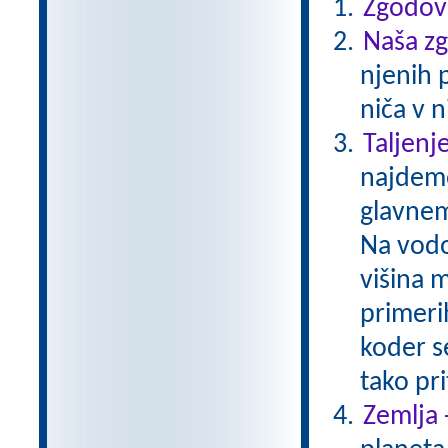
Zgodovi
Naša z
njenih 
niča v n
Taljenj
najdemo
glavnem
Na vodo 
višina 
primerih
koder s
tako pr
Zemlja 