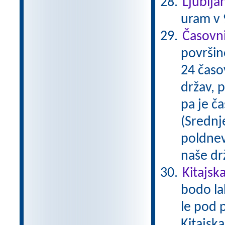
Ljublja
uram v 9
Časovni
površine
24 časo
držav, 
pa je ča
(Srednje
poldnev
naše dr
Kitajsk
bodo la
le pod 
Kitajska