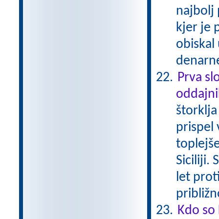
najbolj 
kjer je
obiskal
denarne
Prva sl
oddajn
štorklj
prispel 
toplejše
Siciliji
let prot
približ
Kdo so 