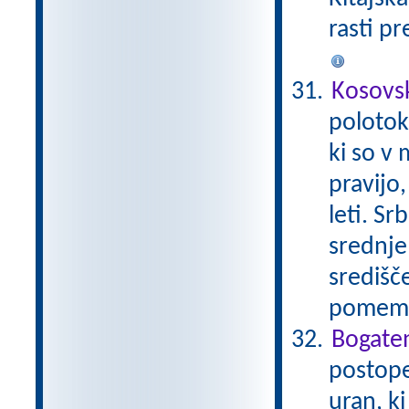
rasti pr
Kosovs
polotok
ki so v 
pravijo,
leti. Sr
srednje
središče
pomembn
Bogaten
postope
uran, k