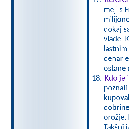
Referen
meji s 
milijono
dokaj s
vlade. K
lastnim
denarje
ostane 
Kdo je 
poznali
kupoval
dobrine
orožje. 
Takšni 