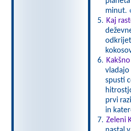
planeta 
minut.
Kaj ras
deževne
odkrijet
kokoso
Kakšno 
vladajo
spusti c
hitrostj
prvi raz
in kater
Zeleni 
nastal v