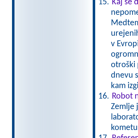
Kaj se 
nepomem
Medtem 
urejenih
v Evrop
ogromni
otroški
dnevu s
kam izg
Robot 
Zemlje 
laborato
kometu