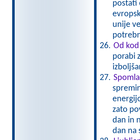
postati
evropsk
unije ve
potrebn
Od kod 
porabi 
izboljš
Spomla
spremin
energijo
zato po
dan in 
dan na 