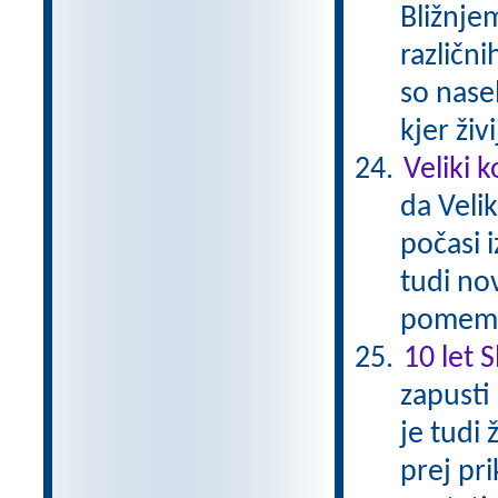
Bližnjem
različn
so nasel
kjer živ
Veliki 
da Veli
počasi 
tudi nov
pomemb
10 let 
zapusti
je tudi 
prej pri