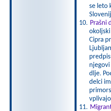
se leto 
Slovenij
Prašni 
okoljsk
Cipra p
Ljubljan
predpis
njegovi 
dlje. P
delci i
primors
vplivaj
Migrant