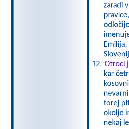
zaradi 
pravice,
odločijo
imenuje
Emilija,
Sloveni
Otroci 
kar čet
kosovnim
nevarni
torej p
okolje 
nekaj le