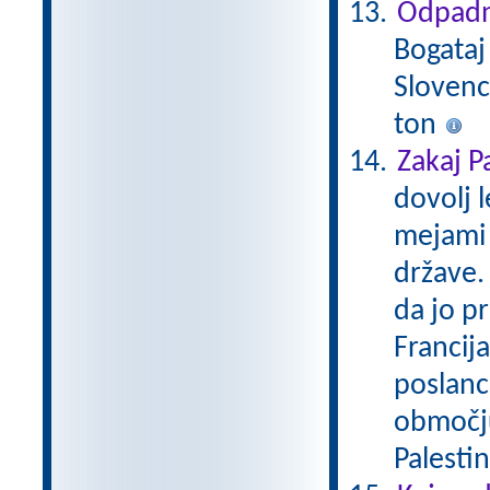
Odpadn
Bogataj
Slovenc
ton
Zakaj P
dovolj l
mejami 
države.
da jo pr
Francija
poslanc
območju 
Palestin