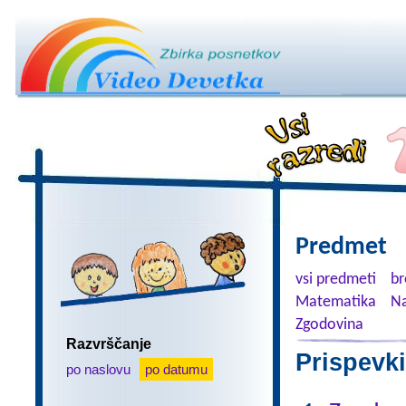
Predmet
vsi predmeti
br
Matematika
Na
Zgodovina
Razvrščanje
Prispevki
po naslovu
po datumu