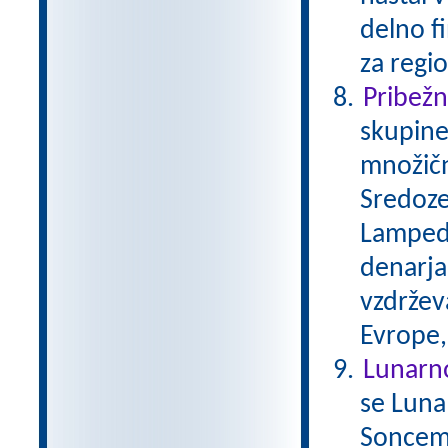
delno f
za regio
Pribežni
skupine
množičn
Sredoze
Lampedu
denarja,
vzdržev
Evrope,
Lunarn
se Luna
Soncem 