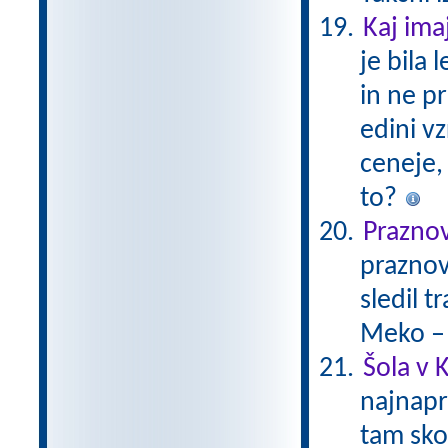
Kaj ima
je bila
in ne pr
edini v
ceneje, 
to?
Prazno
praznov
sledil 
Meko –
Šola v K
najnapr
tam skor