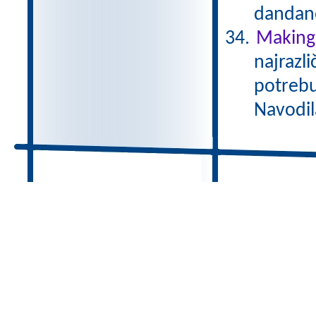
dandane
Making 
najrazli
potrebu
Navodil