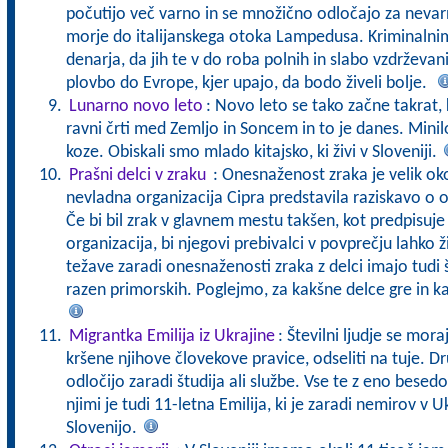
počutijo več varno in se množično odločajo za neva
morje do italijanskega otoka Lampedusa. Kriminalni
denarja, da jih te v do roba polnih in slabo vzdrževan
plovbo do Evrope, kjer upajo, da bodo živeli bolje.
Lunarno novo leto
: Novo leto se tako začne takrat,
ravni črti med Zemljo in Soncem in to je danes. Minilo
koze. Obiskali smo mlado kitajsko, ki živi v Sloveniji.
Prašni delci v zraku
: Onesnaženost zraka je velik ok
nevladna organizacija Cipra predstavila raziskavo o o
Če bi bil zrak v glavnem mestu takšen, kot predpisuj
organizacija, bi njegovi prebivalci v povprečju lahko ž
težave zaradi onesnaženosti zraka z delci imajo tudi
razen primorskih. Poglejmo, za kakšne delce gre in ka
Migrantka Emilija iz Ukrajine
: Številni ljudje se mora
kršene njihove človekove pravice, odseliti na tuje. Dr
odločijo zaradi študija ali službe. Vse te z eno bes
njimi je tudi 11-letna Emilija, ki je zaradi nemirov v U
Slovenijo.