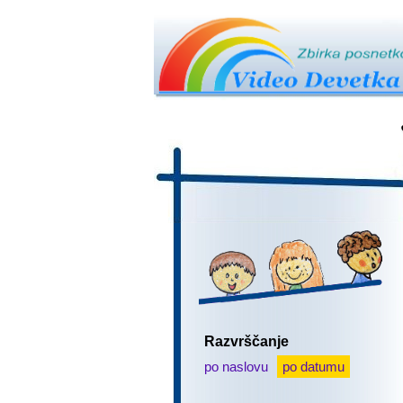
Razvrščanje
po naslovu
po datumu