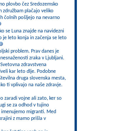
rno plovbo čez Sredozemsko
m združbam plačajo veliko
ih čolnih pošljejo na nevarno
 ko se Luna znajde na navidezni
 je leto konja in začenja se leto
oljski problem. Prav danes je
nesnaženosti zraka v Ljubljani.
e Svetovna zdravstvena
iveli kar leto dlje. Podobne
 številna druga slovenska mesta,
ko ti vplivajo na naše zdravje.
jo zaradi vojne ali zato, ker so
ugi se za odhod v tujino
edo imenujemo migranti. Med
krajini z mamo prišla v