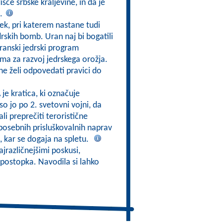
če srbske kraljevine, in da je
a.
ek, pri katerem nastane tudi
drskih bomb. Uran naj bi bogatili
iranski jedrski program
ma za razvoj jedrskega orožja.
 ne želi odpovedati pravici do
 je kratica, ki označuje
o jo po 2. svetovni vojni, da
li preprečiti teroristične
 posebnih prisluškovalnih naprav
, kar se dogaja na spletu.
ajrazličnejšimi poskusi,
postopka. Navodila si lahko