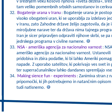
v srednjem veku Kosovo njihova »sveta dežela«, središ
tam veliko pomembnih srbskih samostanov in cerkv
Bogatenje urana v Iranu
: Bogatenje urana je postop
visoko obogateni uran, ki se uporablja za izdelavo je
v Iranu, zato Zahodne države želijo zagotovila, da je 
miroljubne narave ter da država nima tajnega progra
Iran je sicer pripravljen odpraviti njihove skrbi, se pa
jedrskega programa v civilne namene.
NSA - ameriška agencija za nacionalno varnost
: NSA
ameriško agencijo za nacionalno varnost. Ustanovili s
pridobiva in zbira podatke, ki bi lahko Ameriki pomaga
napade. Z uporabo satelitov, ki pokrivajo ves svet in
ter superračunalnikov lahko dandanes spremljajo vse
Making sience fun - experiments
: Zanimiva stran z n
pripomočki, ki jih potrebujemo in natančnim opisom 
tudi natisnemo.