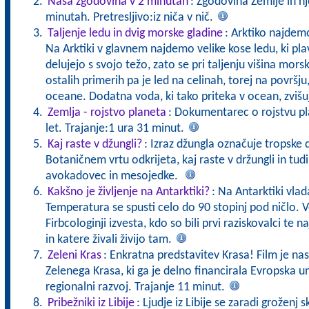
Naša zgodovina v 2 minutah
: Zgodovina Zemlje in n
minutah. Pretresljivo:iz niča v nič.
Taljenje ledu in dvig morske gladine
: Arktiko najde
Na Arktiki v glavnem najdemo velike kose ledu, ki pl
delujejo s svojo težo, zato se pri taljenju višina mor
ostalih primerih pa je led na celinah, torej na površju,
oceane. Dodatna voda, ki tako priteka v ocean, zviš
Zemlja - rojstvo planeta
: Dokumentarec o rojstvu pla
let. Trajanje:1 ura 31 minut.
Kaj raste v džungli?
: Izraz džungla označuje tropske 
Botaničnem vrtu odkrijeta, kaj raste v držungli in tud
avokadovec in mesojedke.
Kakšno je življenje na Antarktiki?
: Na Antarktiki vla
Temperatura se spusti celo do 90 stopinj pod ničlo. V
Firbcologinji izvesta, kdo so bili prvi raziskovalci te 
in katere živali živijo tam.
Zeleni Kras
: Enkratna predstavitev Krasa! Film je nas
Zelenega Krasa, ki ga je delno financirala Evropska un
regionalni razvoj. Trajanje 11 minut.
Pribežniki iz Libije
: Ljudje iz Libije se zaradi groženj