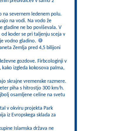
jenih prebivalcev v samo 2
mo na severnem ledenem polu.
avajo na vodi. Na vodo že
ske gladine ne bo poviševala. V
 od koder se pri taljenju sceja v
uje vodno gladino.
neta Zemlja pred 4,5 bilijoni
deževne gozdove. Firbcologinji v
i, kako izgleda kokosova palma,
dajo skrajne vremenske razmere.
eter piha s hitrostjo 300 km/h.
najbolj osamljene celine na svetu
tal v okviru projekta Park
ija iz Evropskega sklada za
 skupine Islamska država ne