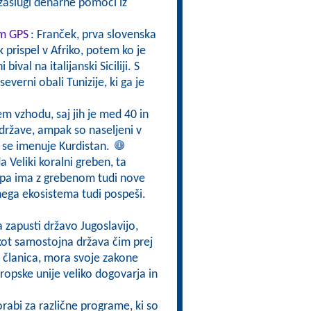
zaslugi denarne pomoči iz
om GPS
: Franček, prva slovenska
 prispel v Afriko, potem ko je
ival na italijanski Siciliji. S
severni obali Tunizije, ki ga je
jem vzhodu, saj jih je med 40 in
 države, ampak so naseljeni v
di, se imenuje Kurdistan.
a Veliki koralni greben, ta
a pa ima z grebenom tudi nove
nega ekosistema tudi pospeši.
a zapusti državo Jugoslavijo,
 kot samostojna država čim prej
ti članica, mora svoje zakone
vropske unije veliko dogovarja in
rabi za različne programe, ki so