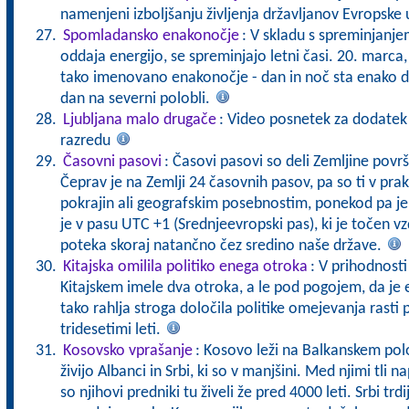
namenjeni izboljšanju življenja državljanov Evropske 
Spomladansko enakonočje
: V skladu s spreminjanje
oddaja energijo, se spreminjajo letni časi. 20. marca,
tako imenovano enakonočje - dan in noč sta enako do
dan na severni polobli.
Ljubljana malo drugače
: Video posnetek za dodatek k 
razredu
Časovni pasovi
: Časovi pasovi so deli Zemljine površ
Čeprav je na Zemlji 24 časovnih pasov, pa so ti v prak
pokrajin ali geografskim posebnostim, ponekod pa je 
je v pasu UTC +1 (Srednjeevropski pas), ki je točen v
poteka skoraj natančno čez sredino naše države.
Kitajska omilila politiko enega otroka
: V prihodnost
Kitajskem imele dva otroka, a le pod pogojem, da je 
tako rahlja stroga določila politike omejevanja rasti p
tridesetimi leti.
Kosovsko vprašanje
: Kosovo leži na Balkanskem po
živijo Albanci in Srbi, ki so v manjšini. Med njimi tli n
so njihovi predniki tu živeli že pred 4000 leti. Srbi trd