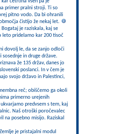
 kar četrtina vseh pa je
primer pralni stroji. Ti so
orej pitno vodo. Da bi ohranili
območja čistijo že nekaj let.
ogataj je raziskala, kaj se
 leto pridelamo kar 200 tisoč
i dovolj le, da se zanjo odloči
di sosednje in druge države.
priznava že 135 držav, danes jo
 slovenski poslanci. In v čem je
ajo svojo državo in Palestinci,
omembna reč; obiščemo ga okoli
 nima primerno urejenih
pi ukvarjamo predvsem s tem, kaj
alnic. Naš otroški poročevalec
l na posebno misijo. Raziskal
Zemlje je pristajalni modul