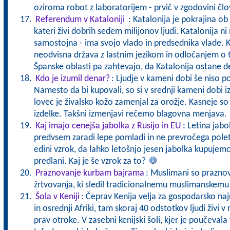
oziroma robot z laboratorijem - prvič v zgodovini čl
Referendum v Kataloniji
: Katalonija je pokrajina ob
kateri živi dobrih sedem milijonov ljudi. Katalonija ni
samostojna - ima svojo vlado in predsednika vlade. Kat
neodvisna država z lastnim jezikom in odločanjem o
Španske oblasti pa zahtevajo, da Katalonija ostane d
Kdo je izumil denar?
: Ljudje v kameni dobi še niso p
Namesto da bi kupovali, so si v srednji kameni dobi 
lovec je živalsko kožo zamenjal za orožje. Kasneje so
izdelke. Takšni izmenjavi rečemo blagovna menjava
Kaj imajo cenejša jabolka z Rusijo in EU
: Letina jabol
predvsem zaradi lepe pomladi in ne prevročega poletj
edini vzrok, da lahko letošnjo jesen jabolka kupujemo 
predlani. Kaj je še vzrok za to?
Praznovanje kurbam bajrama
: Muslimani so praznov
žrtvovanja, ki sledil tradicionalnemu muslimanskem
Šola v Keniji
: Čeprav Kenija velja za gospodarsko na
in osrednji Afriki, tam skoraj 40 odstotkov ljudi živi v
prav otroke. V zasebni kenijski šoli, kjer je poučevala