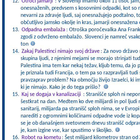
Otroci jamarji
: V Sloveniji imamo okoli 11 tisoč jam,
onesnaženih, predvsem s kosovnimi odpadki, kot so na 
nevarni za zdravje ljudi, saj onesnažujejo podtalno, t
občutljivo jamsko okolje in kras, jamarji onesnažena 
Odpadna embalaža
: Otroška poročevalka Ana Frank B
zgodi z odvrženo embalažo. Slovenci je namreč vsako
ton
Zakaj Palestinci nimajo svoj države
: Za novo državo n
skupina ljudi, z njenimi mejami se morajo strinjati tu
Palestina ima tem kar nekaj težav, kljub temu, da jo 
je priznala tudi Francija, o tem pa so razpravljali tudi
pravzaprav problem? Na območju živijo Izraelci, ki im
ki je nimajo. Kako je do tega prišlo?
Kaj se dogaja v kanalizaciji
: Stranišče sploh ni nep
šestkrat na dan. Medtem ko dve milijardi in pol ljudi
sanitarij, milijarda pa stranišč sploh nima, se v Evro
narediti z ogromnimi količinami odpadne vode iz kop
se je ob današnjem svetovnem dnevu stranišč odpravi
je, kam izgine vse, kar spustimo v školjko.
Robot na kometu
: Šest milijard kilometrov stran od 