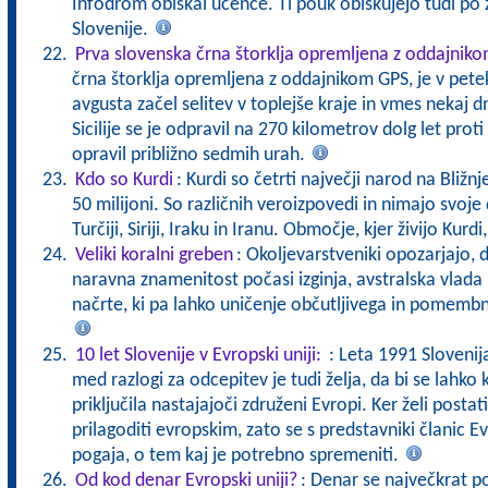
Infodrom obiskal učence. Ti pouk obiskujejo tudi po 
Slovenije.
Prva slovenska črna štorklja opremljena z oddajnik
črna štorklja opremljena z oddajnikom GPS, je v petek
avgusta začel selitev v toplejše kraje in vmes nekaj dni b
Sicilije se je odpravil na 270 kilometrov dolg let proti 
opravil približno sedmih urah.
Kdo so Kurdi
: Kurdi so četrti največji narod na Bližn
50 milijoni. So različnih veroizpovedi in nimajo svoje
Turčiji, Siriji, Iraku in Iranu. Območje, kjer živijo Kur
Veliki koralni greben
: Okoljevarstveniki opozarjajo, d
naravna znamenitost počasi izginja, avstralska vlad
načrte, ki pa lahko uničenje občutljivega in pomemb
10 let Slovenije v Evropski uniji:
: Leta 1991 Slovenij
med razlogi za odcepitev je tudi želja, da bi se lahko
priključila nastajajoči združeni Evropi. Ker želi posta
prilagoditi evropskim, zato se s predstavniki članic E
pogaja, o tem kaj je potrebno spremeniti.
Od kod denar Evropski uniji?
: Denar se največkrat po