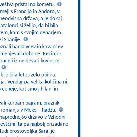
oveštva pristal na kometu.
 meji s Francijo in Andoro, v
 neodvisna država, a je dokaj
alonci si želijo, da bi bila
 tem, kam s svojim denarjem.
el Španije.
oznali bankovcev in kovancev.
izmenjevali dobrine. Recimo:
 začeli izmenjevati kovinske
.
k je bila letos zelo obilna,
a. Vendar pa velika količina ni
ceneje, kot smo jih lani in
ali kurbam bajram, praznik
u romanju v Meko – hadžu.
jnaprednejšo državo v Vzhodni
 revščini, ta pa najbolj prizadane
 tudi prostovoljka Sara, je