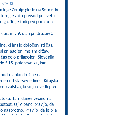
unije
m lege Zemlje glede na Sonce, ki
 torej je zato povsod po svetu
lga. To je tudi prvi pomladni
uram v 9. r. ali pri družbiv 5.
ine, ki imajo določen isti čas.
si prilagojeni mejam držav,
čas celo prilagojen. Slovenija
zdolž 15. poldnevnika, kar
i bodo lahko družine na
eden od staršev edinec. Kitajska
rebivalstva, ki so jo uvedli pred
lotoku. Tam danes večinoma
apetost, saj Albanci pravijo, da
ijo nasprotno. Pravijo, da je bila