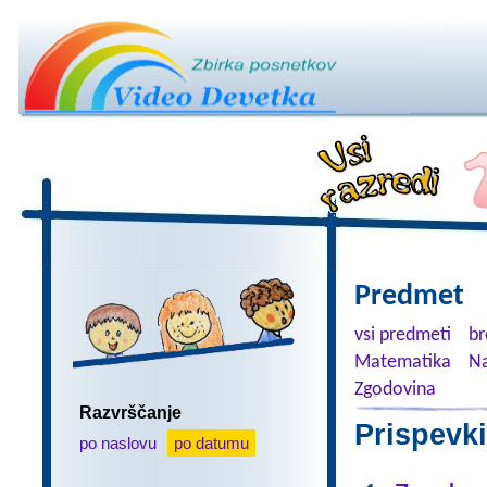
Predmet
vsi predmeti
br
Matematika
Na
Zgodovina
Razvrščanje
Prispevki
po naslovu
po datumu