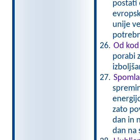
postati
evropsk
unije ve
potrebn
Od kod 
porabi 
izboljš
Spomla
spremin
energijo
zato po
dan in 
dan na 