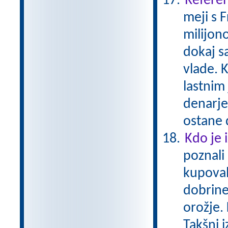
Referen
meji s 
milijono
dokaj s
vlade. K
lastnim
denarje
ostane 
Kdo je 
poznali
kupoval
dobrine
orožje. 
Takšni 