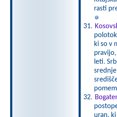
rasti pr
Kosovs
polotok
ki so v 
pravijo,
leti. Sr
srednje
središče
pomembn
Bogaten
postope
uran, k