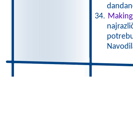
dandane
Making 
najrazli
potrebu
Navodil