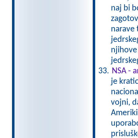
naj bi b
zagotov
narave 
jedrskeg
njihove 
jedrske
NSA - a
je krati
naciona
vojni, d
Ameriki
uporabo
prisluš