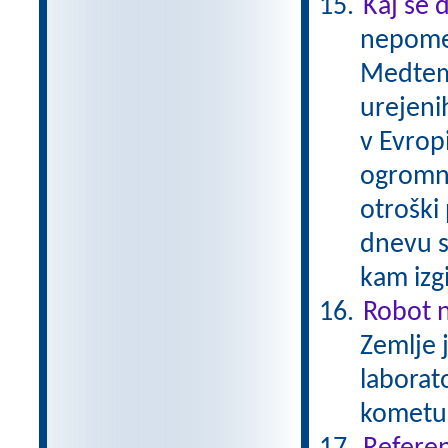
Kaj se 
nepomem
Medtem 
urejenih
v Evrop
ogromni
otroški
dnevu s
kam izg
Robot 
Zemlje 
laborato
kometu