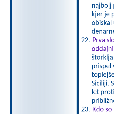
najbolj 
kjer je
obiskal
denarne
Prva sl
oddajn
štorklj
prispel 
toplejše
Siciliji
let prot
približ
Kdo so 