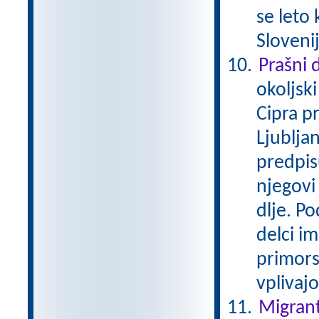
se leto 
Slovenij
Prašni 
okoljsk
Cipra p
Ljubljan
predpis
njegovi 
dlje. P
delci i
primors
vplivaj
Migrant