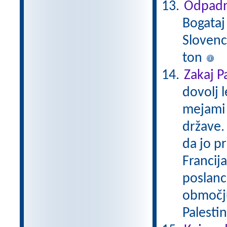
Odpadn
Bogataj
Slovenc
ton
Zakaj P
dovolj l
mejami 
države.
da jo pr
Francija
poslanc
območju 
Palestin