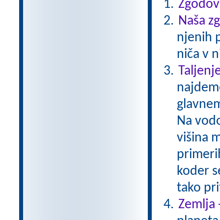
Zgodovi
Naša z
njenih 
niča v n
Taljenj
najdemo
glavnem
Na vodo 
višina 
primerih
koder s
tako pr
Zemlja 