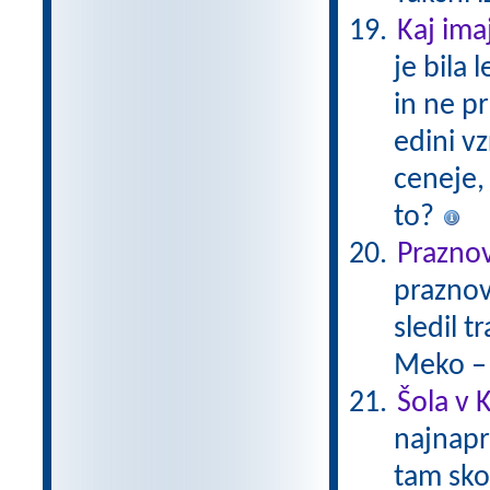
Kaj ima
je bila
in ne pr
edini v
ceneje, 
to?
Prazno
praznov
sledil 
Meko –
Šola v K
najnapr
tam skor