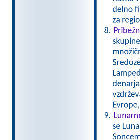
delno f
za regio
Pribežni
skupine
množičn
Sredoze
Lampedu
denarja,
vzdržev
Evrope,
Lunarn
se Luna
Soncem 