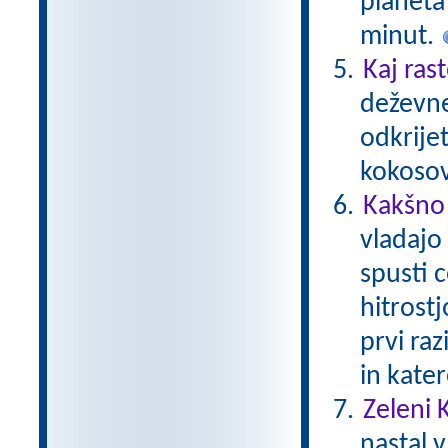
planeta 
minut.
Kaj ras
deževne
odkrijet
kokoso
Kakšno 
vladajo
spusti c
hitrostj
prvi raz
in kater
Zeleni 
nastal v