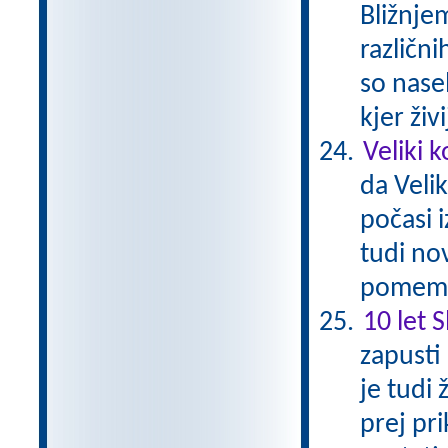
Bližnjem
različn
so nasel
kjer živ
Veliki 
da Veli
počasi 
tudi nov
pomemb
10 let 
zapusti
je tudi 
prej pri