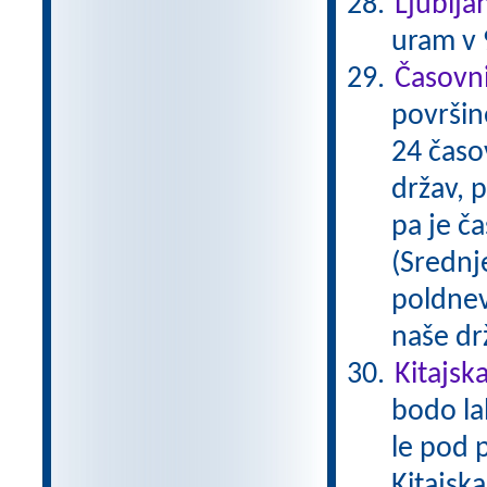
Ljublja
uram v 9
Časovni
površine
24 časo
držav, 
pa je ča
(Srednje
poldnev
naše dr
Kitajsk
bodo la
le pod 
Kitajska