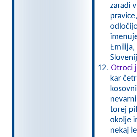
zaradi 
pravice,
odločijo
imenuje
Emilija,
Sloveni
Otroci 
kar čet
kosovnim
nevarni
torej p
okolje 
nekaj le