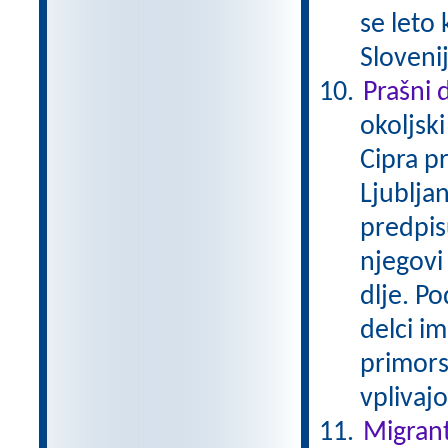
se leto 
Slovenij
Prašni 
okoljsk
Cipra p
Ljubljan
predpis
njegovi 
dlje. P
delci i
primors
vplivaj
Migrant