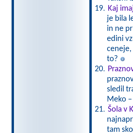
Kaj ima
je bila
in ne pr
edini v
ceneje, 
to?
Prazno
praznov
sledil 
Meko –
Šola v K
najnapr
tam skor