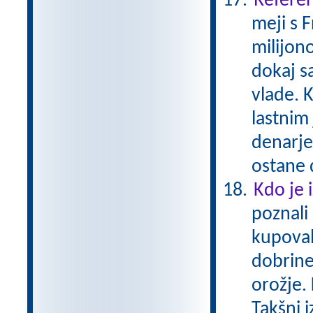
Referen
meji s 
milijono
dokaj s
vlade. K
lastnim
denarje
ostane 
Kdo je 
poznali
kupoval
dobrine
orožje. 
Takšni 