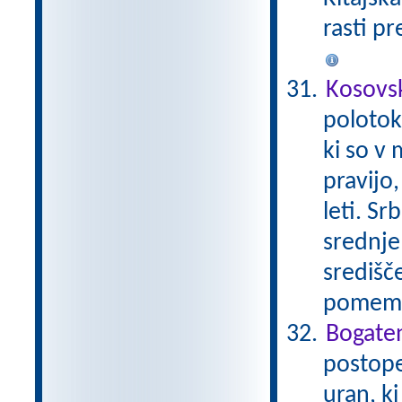
rasti pr
Kosovs
polotok
ki so v 
pravijo,
leti. Sr
srednje
središče
pomembn
Bogaten
postope
uran, k