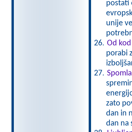
postati
evropsk
unije ve
potrebn
Od kod 
porabi 
izboljš
Spomla
spremin
energijo
zato po
dan in 
dan na 