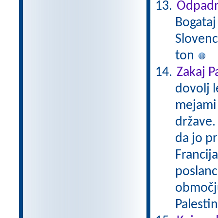
Odpadn
Bogataj
Slovenc
ton
Zakaj P
dovolj l
mejami 
države.
da jo pr
Francija
poslanc
območju 
Palestin