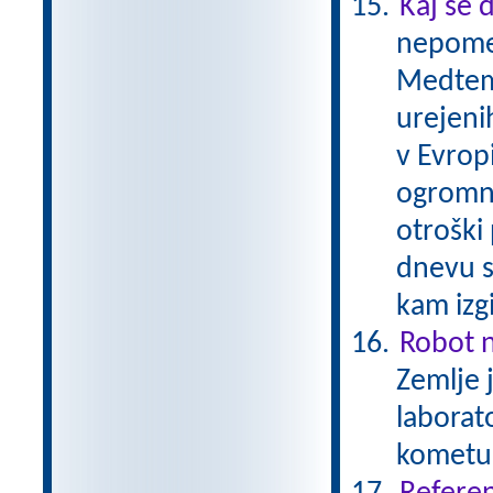
Kaj se 
nepomem
Medtem 
urejenih
v Evrop
ogromni
otroški
dnevu s
kam izg
Robot 
Zemlje 
laborato
kometu