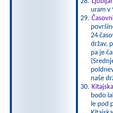
Ljublja
uram v 9
Časovni
površine
24 časo
držav, 
pa je ča
(Srednje
poldnev
naše dr
Kitajsk
bodo la
le pod 
Kitajska