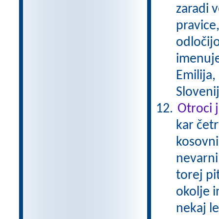
zaradi 
pravice,
odločijo
imenuje
Emilija,
Sloveni
Otroci 
kar čet
kosovnim
nevarni
torej p
okolje 
nekaj le