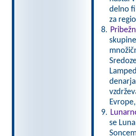
delno f
za regio
Pribežni
skupine
množičn
Sredoze
Lampedu
denarja,
vzdržev
Evrope,
Lunarn
se Luna
Soncem 