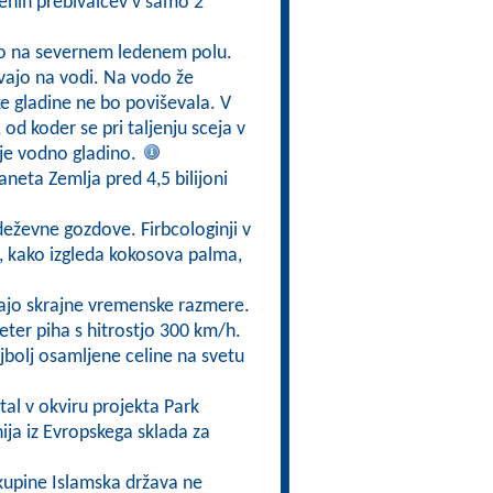
jenih prebivalcev v samo 2
mo na severnem ledenem polu.
avajo na vodi. Na vodo že
ske gladine ne bo poviševala. V
 od koder se pri taljenju sceja v
uje vodno gladino.
neta Zemlja pred 4,5 bilijoni
deževne gozdove. Firbcologinji v
i, kako izgleda kokosova palma,
dajo skrajne vremenske razmere.
eter piha s hitrostjo 300 km/h.
najbolj osamljene celine na svetu
tal v okviru projekta Park
ija iz Evropskega sklada za
 skupine Islamska država ne