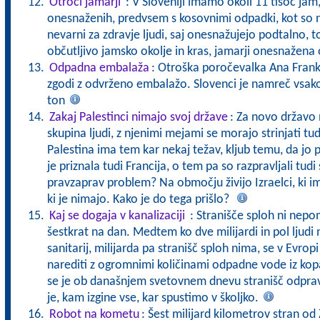
Otroci jamarji
: V Sloveniji imamo okoli 11 tisoč jam,
onesnaženih, predvsem s kosovnimi odpadki, kot so na 
nevarni za zdravje ljudi, saj onesnažujejo podtalno, t
občutljivo jamsko okolje in kras, jamarji onesnažena 
Odpadna embalaža
: Otroška poročevalka Ana Frank B
zgodi z odvrženo embalažo. Slovenci je namreč vsako
ton
Zakaj Palestinci nimajo svoj države
: Za novo državo n
skupina ljudi, z njenimi mejami se morajo strinjati tu
Palestina ima tem kar nekaj težav, kljub temu, da jo 
je priznala tudi Francija, o tem pa so razpravljali tudi
pravzaprav problem? Na območju živijo Izraelci, ki im
ki je nimajo. Kako je do tega prišlo?
Kaj se dogaja v kanalizaciji
: Stranišče sploh ni nep
šestkrat na dan. Medtem ko dve milijardi in pol ljudi
sanitarij, milijarda pa stranišč sploh nima, se v Evro
narediti z ogromnimi količinami odpadne vode iz kop
se je ob današnjem svetovnem dnevu stranišč odpravi
je, kam izgine vse, kar spustimo v školjko.
Robot na kometu
: Šest milijard kilometrov stran od 