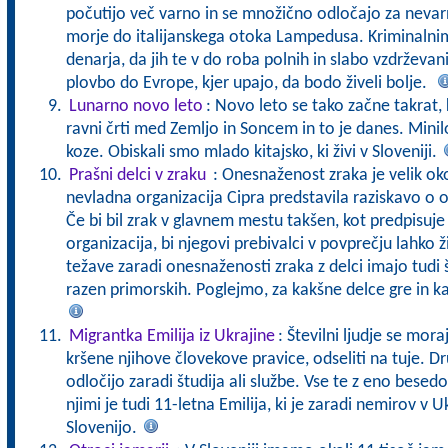
počutijo več varno in se množično odločajo za neva
morje do italijanskega otoka Lampedusa. Kriminalni
denarja, da jih te v do roba polnih in slabo vzdrževan
plovbo do Evrope, kjer upajo, da bodo živeli bolje.
Lunarno novo leto
: Novo leto se tako začne takrat,
ravni črti med Zemljo in Soncem in to je danes. Minilo
koze. Obiskali smo mlado kitajsko, ki živi v Sloveniji.
Prašni delci v zraku
: Onesnaženost zraka je velik ok
nevladna organizacija Cipra predstavila raziskavo o o
Če bi bil zrak v glavnem mestu takšen, kot predpisuj
organizacija, bi njegovi prebivalci v povprečju lahko ž
težave zaradi onesnaženosti zraka z delci imajo tudi
razen primorskih. Poglejmo, za kakšne delce gre in ka
Migrantka Emilija iz Ukrajine
: Številni ljudje se mora
kršene njihove človekove pravice, odseliti na tuje. Dr
odločijo zaradi študija ali službe. Vse te z eno bes
njimi je tudi 11-letna Emilija, ki je zaradi nemirov v U
Slovenijo.