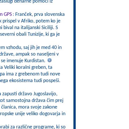
zaslugi denarne pomoči iz
om GPS
: Franček, prva slovenska
 prispel v Afriko, potem ko je
ival na italijanski Siciliji. S
severni obali Tunizije, ki ga je
jem vzhodu, saj jih je med 40 in
 države, ampak so naseljeni v
di, se imenuje Kurdistan.
a Veliki koralni greben, ta
a pa ima z grebenom tudi nove
nega ekosistema tudi pospeši.
a zapusti državo Jugoslavijo,
 kot samostojna država čim prej
ti članica, mora svoje zakone
vropske unije veliko dogovarja in
rabi za različne programe, ki so