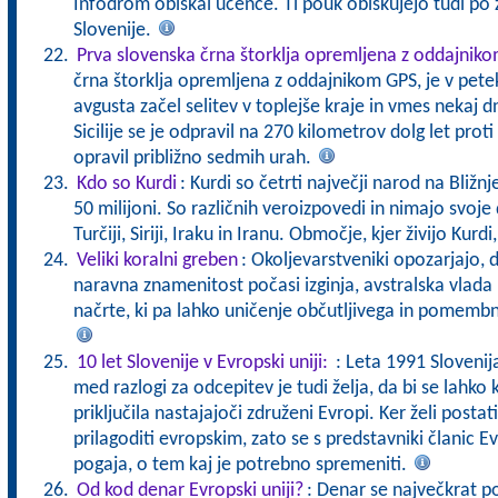
Infodrom obiskal učence. Ti pouk obiskujejo tudi po 
Slovenije.
Prva slovenska črna štorklja opremljena z oddajnik
črna štorklja opremljena z oddajnikom GPS, je v petek
avgusta začel selitev v toplejše kraje in vmes nekaj dni b
Sicilije se je odpravil na 270 kilometrov dolg let proti 
opravil približno sedmih urah.
Kdo so Kurdi
: Kurdi so četrti največji narod na Bližn
50 milijoni. So različnih veroizpovedi in nimajo svoje
Turčiji, Siriji, Iraku in Iranu. Območje, kjer živijo Kur
Veliki koralni greben
: Okoljevarstveniki opozarjajo, d
naravna znamenitost počasi izginja, avstralska vlad
načrte, ki pa lahko uničenje občutljivega in pomemb
10 let Slovenije v Evropski uniji:
: Leta 1991 Slovenij
med razlogi za odcepitev je tudi želja, da bi se lahko
priključila nastajajoči združeni Evropi. Ker želi posta
prilagoditi evropskim, zato se s predstavniki članic E
pogaja, o tem kaj je potrebno spremeniti.
Od kod denar Evropski uniji?
: Denar se največkrat po