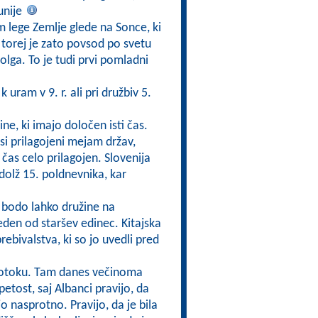
unije
m lege Zemlje glede na Sonce, ki
 torej je zato povsod po svetu
lga. To je tudi prvi pomladni
uram v 9. r. ali pri družbiv 5.
ine, ki imajo določen isti čas.
si prilagojeni mejam držav,
čas celo prilagojen. Slovenija
zdolž 15. poldnevnika, kar
i bodo lahko družine na
eden od staršev edinec. Kitajska
rebivalstva, ki so jo uvedli pred
lotoku. Tam danes večinoma
apetost, saj Albanci pravijo, da
ijo nasprotno. Pravijo, da je bila