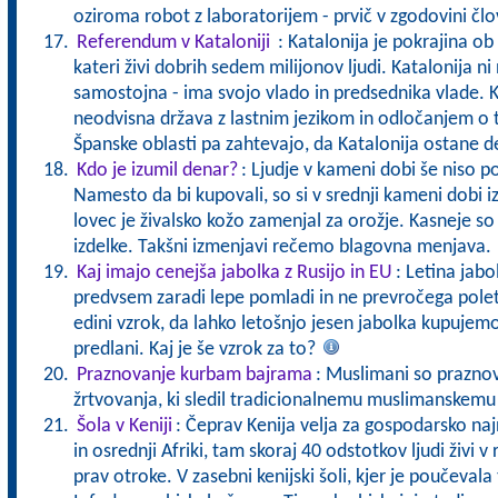
oziroma robot z laboratorijem - prvič v zgodovini čl
Referendum v Kataloniji
: Katalonija je pokrajina ob
kateri živi dobrih sedem milijonov ljudi. Katalonija ni
samostojna - ima svojo vlado in predsednika vlade. Kat
neodvisna država z lastnim jezikom in odločanjem o
Španske oblasti pa zahtevajo, da Katalonija ostane d
Kdo je izumil denar?
: Ljudje v kameni dobi še niso p
Namesto da bi kupovali, so si v srednji kameni dobi 
lovec je živalsko kožo zamenjal za orožje. Kasneje so
izdelke. Takšni izmenjavi rečemo blagovna menjava
Kaj imajo cenejša jabolka z Rusijo in EU
: Letina jabol
predvsem zaradi lepe pomladi in ne prevročega poletj
edini vzrok, da lahko letošnjo jesen jabolka kupujemo 
predlani. Kaj je še vzrok za to?
Praznovanje kurbam bajrama
: Muslimani so praznov
žrtvovanja, ki sledil tradicionalnemu muslimanskem
Šola v Keniji
: Čeprav Kenija velja za gospodarsko na
in osrednji Afriki, tam skoraj 40 odstotkov ljudi živi v
prav otroke. V zasebni kenijski šoli, kjer je poučevala