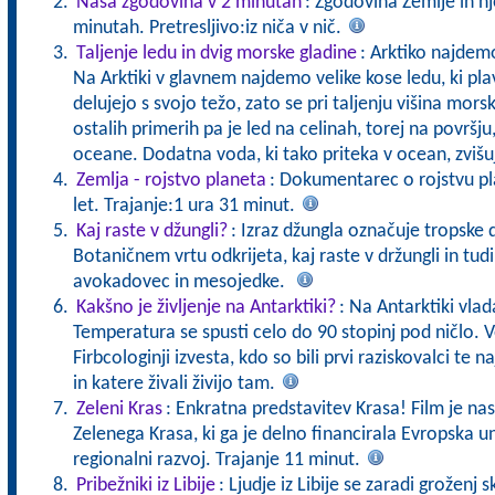
Naša zgodovina v 2 minutah
: Zgodovina Zemlje in n
minutah. Pretresljivo:iz niča v nič.
Taljenje ledu in dvig morske gladine
: Arktiko najde
Na Arktiki v glavnem najdemo velike kose ledu, ki pl
delujejo s svojo težo, zato se pri taljenju višina mor
ostalih primerih pa je led na celinah, torej na površju,
oceane. Dodatna voda, ki tako priteka v ocean, zviš
Zemlja - rojstvo planeta
: Dokumentarec o rojstvu pla
let. Trajanje:1 ura 31 minut.
Kaj raste v džungli?
: Izraz džungla označuje tropske 
Botaničnem vrtu odkrijeta, kaj raste v držungli in tud
avokadovec in mesojedke.
Kakšno je življenje na Antarktiki?
: Na Antarktiki vla
Temperatura se spusti celo do 90 stopinj pod ničlo. V
Firbcologinji izvesta, kdo so bili prvi raziskovalci te 
in katere živali živijo tam.
Zeleni Kras
: Enkratna predstavitev Krasa! Film je nas
Zelenega Krasa, ki ga je delno financirala Evropska un
regionalni razvoj. Trajanje 11 minut.
Pribežniki iz Libije
: Ljudje iz Libije se zaradi groženj