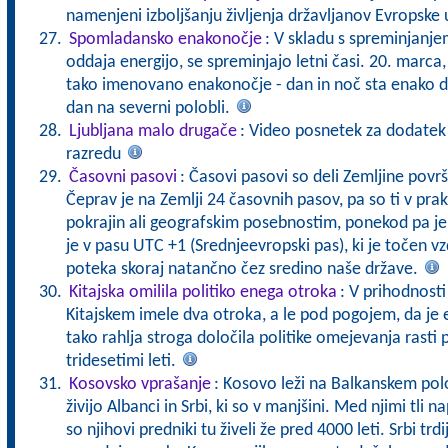
namenjeni izboljšanju življenja državljanov Evropske 
Spomladansko enakonočje
: V skladu s spreminjanje
oddaja energijo, se spreminjajo letni časi. 20. marca,
tako imenovano enakonočje - dan in noč sta enako do
dan na severni polobli.
Ljubljana malo drugače
: Video posnetek za dodatek k 
razredu
Časovni pasovi
: Časovi pasovi so deli Zemljine površ
Čeprav je na Zemlji 24 časovnih pasov, pa so ti v prak
pokrajin ali geografskim posebnostim, ponekod pa je 
je v pasu UTC +1 (Srednjeevropski pas), ki je točen v
poteka skoraj natančno čez sredino naše države.
Kitajska omilila politiko enega otroka
: V prihodnost
Kitajskem imele dva otroka, a le pod pogojem, da je 
tako rahlja stroga določila politike omejevanja rasti p
tridesetimi leti.
Kosovsko vprašanje
: Kosovo leži na Balkanskem po
živijo Albanci in Srbi, ki so v manjšini. Med njimi tli n
so njihovi predniki tu živeli že pred 4000 leti. Srbi trd