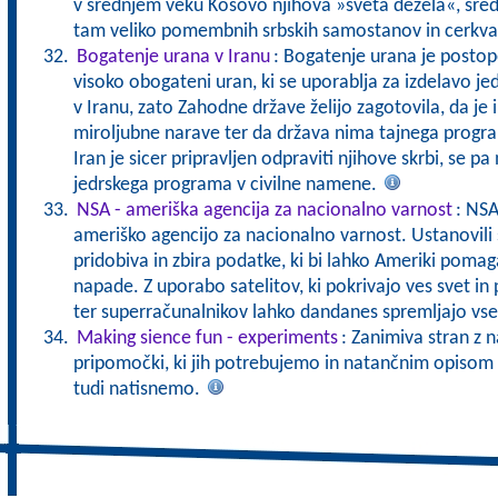
v srednjem veku Kosovo njihova »sveta dežela«, središ
tam veliko pomembnih srbskih samostanov in cerkv
Bogatenje urana v Iranu
: Bogatenje urana je postop
visoko obogateni uran, ki se uporablja za izdelavo je
v Iranu, zato Zahodne države želijo zagotovila, da je 
miroljubne narave ter da država nima tajnega progra
Iran je sicer pripravljen odpraviti njihove skrbi, se pa
jedrskega programa v civilne namene.
NSA - ameriška agencija za nacionalno varnost
: NSA
ameriško agencijo za nacionalno varnost. Ustanovili s
pridobiva in zbira podatke, ki bi lahko Ameriki pomaga
napade. Z uporabo satelitov, ki pokrivajo ves svet in
ter superračunalnikov lahko dandanes spremljajo vse
Making sience fun - experiments
: Zanimiva stran z n
pripomočki, ki jih potrebujemo in natančnim opisom 
tudi natisnemo.