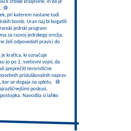
če srbske kraljevine, in da je
a.
ek, pri katerem nastane tudi
drskih bomb. Uran naj bi bogatili
iranski jedrski program
ma za razvoj jedrskega orožja.
 ne želi odpovedati pravici do
 je kratica, ki označuje
o jo po 2. svetovni vojni, da
li preprečiti teroristične
 posebnih prisluškovalnih naprav
, kar se dogaja na spletu.
ajrazličnejšimi poskusi,
postopka. Navodila si lahko