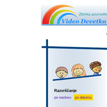
Razvrščanje
po naslovu
po datumu