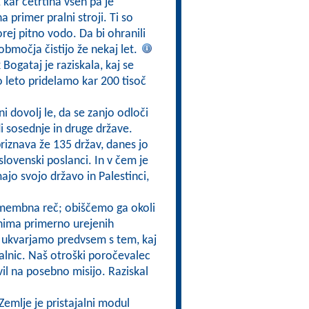
 kar četrtina vseh pa je
primer pralni stroji. Ti so
orej pitno vodo. Da bi ohranili
območja čistijo že nekaj let.
ogataj je raziskala, kaj se
 leto pridelamo kar 200 tisoč
i dovolj le, da se zanjo odloči
di sosednje in druge države.
priznava že 135 držav, danes jo
 slovenski poslanci. In v čem je
ajo svojo državo in Palestinci,
omembna reč; obiščemo ga okoli
 nima primerno urejenih
pi ukvarjamo predvsem s tem, kaj
alnic. Naš otroški poročevalec
l na posebno misijo. Raziskal
Zemlje je pristajalni modul