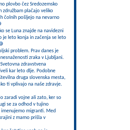
rno plovbo čez Sredozemsko
m združbam plačajo veliko
ih čolnih pošljejo na nevarno
 ko se Luna znajde na navidezni
 je leto konja in začenja se leto
oljski problem. Prav danes je
nesnaženosti zraka v Ljubljani.
e Svetovna zdravstvena
iveli kar leto dlje. Podobne
 številna druga slovenska mesta,
ko ti vplivajo na naše zdravje.
jo zaradi vojne ali zato, ker so
ugi se za odhod v tujino
edo imenujemo migranti. Med
krajini z mamo prišla v