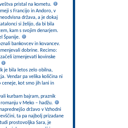
oveštva pristal na kometu.
 meji s Francijo in Andoro, v
 neodvisna država, a je dokaj
alonci si želijo, da bi bila
 tem, kam s svojim denarjem.
el Španije.
oznali bankovcev in kovancev.
izmenjevali dobrine. Recimo:
 začeli izmenjevati kovinske
.
k je bila letos zelo obilna,
a. Vendar pa velika količina ni
ceneje, kot smo jih lani in
ali kurbam bajram, praznik
u romanju v Meko – hadžu.
jnaprednejšo državo v Vzhodni
 revščini, ta pa najbolj prizadane
 tudi prostovoljka Sara, je