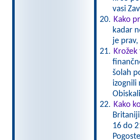
vasi Za
Kako p
kadar n
je prav,
Krožek
finančn
šolah po
izognil
Obiskal
Kako ko
Britanij
16 do 21
Pogoste