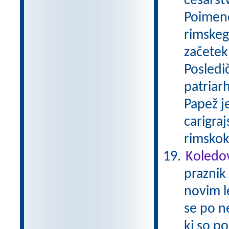
cesarstv
Poimeno
rimskega
začetek
Posledi
patriar
Papež j
carigraj
rimskok
Koledo
praznik 
novim l
se po n
ki so po