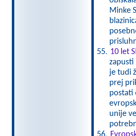
obiskal
Minke S
blazinic
posebno
prisluh
10 let 
zapusti
je tudi 
prej pri
postati
evropsk
unije ve
potrebn
Evropsk