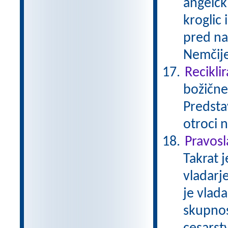
angelčk
kroglic 
pred naš
Nemčije
Reciklir
božične
Predstav
otroci 
Pravos
Takrat j
vladarj
je vlad
skupnost