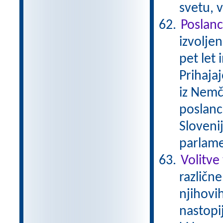
svetu, v
Poslanc
izvolje
pet let 
Prihajaj
iz Nemči
poslanc
Sloveni
parlame
Volitve
različne
njihovi
nastopij