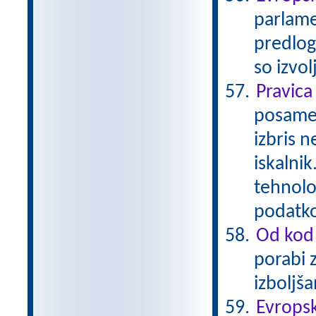
parlame
predlog
so izvo
Pravica
posamez
izbris n
iskalni
tehnolo
podatk
Od kod 
porabi 
izboljš
Evropsk