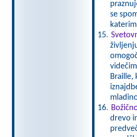
praznuj
se spom
katerim
Svetovn
življenj
omogoča
videčimi
Braille,
iznajdb
mladino
Božičn
drevo in
predveče