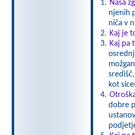
Naša z
njenih 
niča v n
Kaj je t
Kaj pa t
osrednj
možgano
središč
kot sice
Otroška
dobre p
ustanovi
podjetje