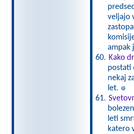
predsed
veljajo 
zastopa
komisij
ampak ji
Kako dr
postati 
nekaj z
let.
Svetovn
bolezen,
leti smr
katero v