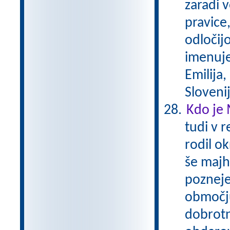
zaradi 
pravice,
odločijo
imenuje
Emilija,
Sloveni
Kdo je 
tudi v r
rodil ok
še majhe
pozneje
območju
dobrotn