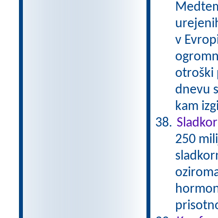
Medtem 
urejenih
v Evrop
ogromni
otroški
dnevu s
kam izg
Sladko
250 mil
sladkor
oziroma
hormona
prisotn