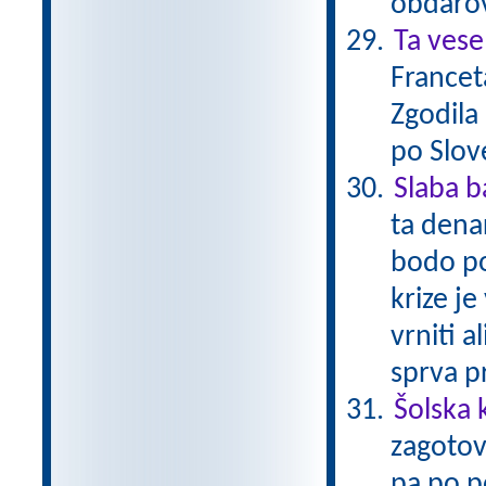
obdarov
Ta vese
Francet
Zgodila
po Slov
Slaba 
ta dena
bodo po
krize je
vrniti a
sprva p
Šolska 
zagotov
pa po po