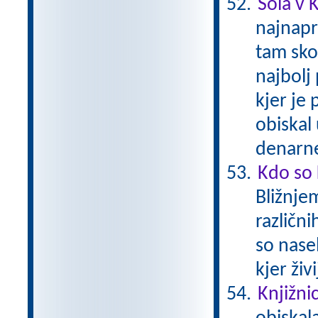
Šola v K
najnapr
tam skor
najbolj 
kjer je
obiskal
denarne
Kdo so 
Bližnjem
različn
so nasel
kjer živ
Knjižni