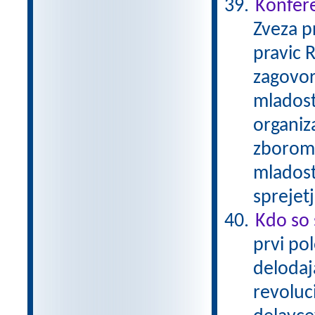
Konfere
Zveza p
pravic 
zagovor
mladostn
organiz
zborom 
mladost
sprejet
Kdo so 
prvi pol
delodaja
revoluc