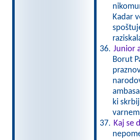
nikomur 
Kadar v
spoštuj
raziska
Junior
Borut P
praznov
narodov
ambasad
ki skrbi
varnem 
Kaj se 
nepomem