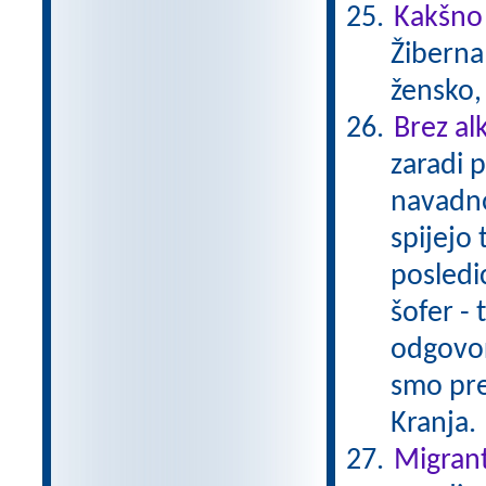
Kakšno
Žiberna 
žensko,
Brez al
zaradi 
navadno
spijejo 
posledi
šofer - 
odgovor
smo pre
Kranja.
Migrant