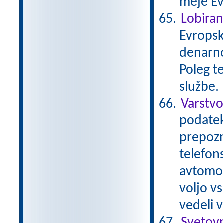
meje Ev
Lobiran
Evropsk
denarno
Poleg t
službe.
Varstv
podatek
prepozn
telefons
avtomob
voljo v
vedeli 
Svetov