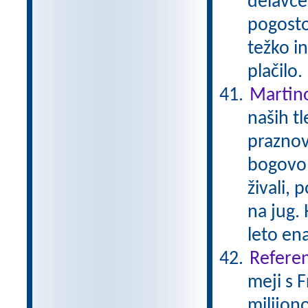
delavcev
pogosto 
težko i
plačilo
Martin
naših tl
praznov
bogovom
živali, 
na jug. 
leto en
Referen
meji s 
milijono