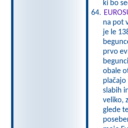
ki bo s
EUROS
na pot 
je le 13
begunce
prvo evr
begunci,
obale o
plačajo
slabih 
veliko, 
glede t
poseben