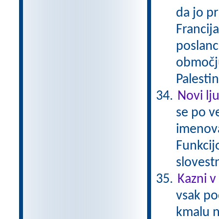
da jo pr
Francija
poslanc
območju 
Palestin
Novi lj
se po ve
imenova
Funkcij
slovestn
Kazni v 
vsak po
kmalu n