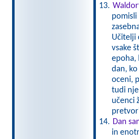
Waldorf
pomisli 
zasebna
Učitelji
vsake št
epoha, 
dan, ko 
oceni, 
tudi nj
učenci ž
pretvori
Dan sam
in enotn