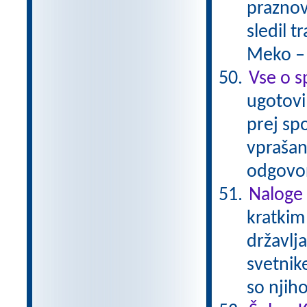
praznov
sledil 
Meko –
Vse o s
ugotovil
prej spo
vprašan
odgovor
Naloge 
kratkim
državlja
svetnik
so njih