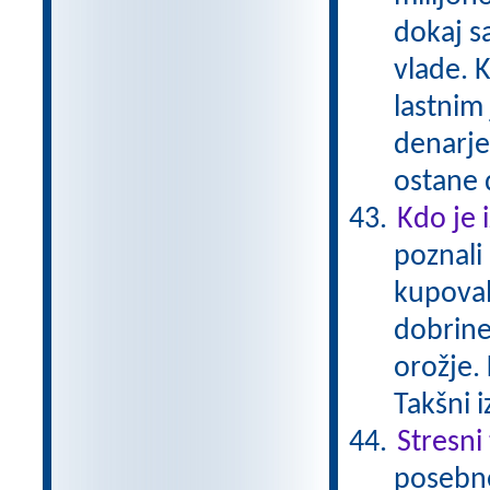
dokaj s
vlade. K
lastnim
denarje
ostane 
Kdo je 
poznali
kupoval
dobrine
orožje. 
Takšni 
Stresni
posebne