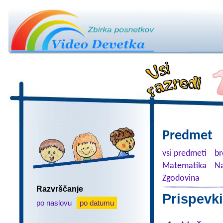
Predmet
vsi predmeti
br
Matematika
Na
Zgodovina
Razvrščanje
Prispevki
po naslovu
po datumu