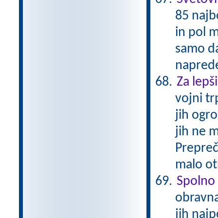
85 najbo
in pol m
samo da
naprede
Za lepši
vojni t
jih ogr
jih ne 
Prepreči
malo ot
Spolno 
obravna
jih najp