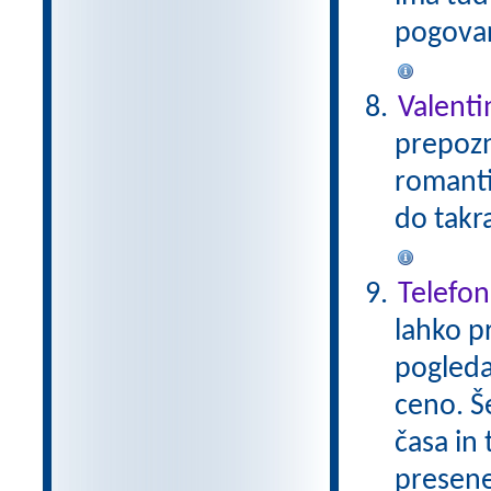
pogovar
Valent
prepozn
romanti
do takr
Telefon
lahko pr
pogleda
ceno. Š
časa in
presen