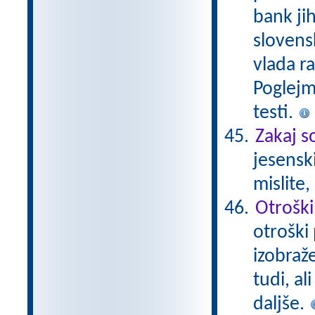
bank ji
slovensk
vlada r
Poglejm
testi.
Zakaj s
jesensk
mislite
Otroški
otroški 
izobraž
tudi, al
daljše.