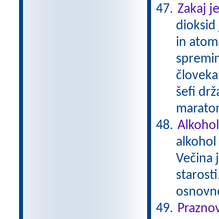
Zakaj j
dioksid
in atom
spremin
človeka.
šefi drž
maratons
Alkohol
alkohol
Večina 
starost
osnovn
Prazno