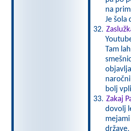
na prim
Je šola
Zaslužk
Youtube
Tam lah
smešnice
objavlja
naročni
bolj vp
Zakaj P
dovolj l
mejami 
države.