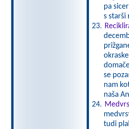
pa sicer
s starši
Reciklir
decembe
prižgane
okraske
domače 
se pozan
nam kot
naša A
Medvrst
medvrst
tudi pl