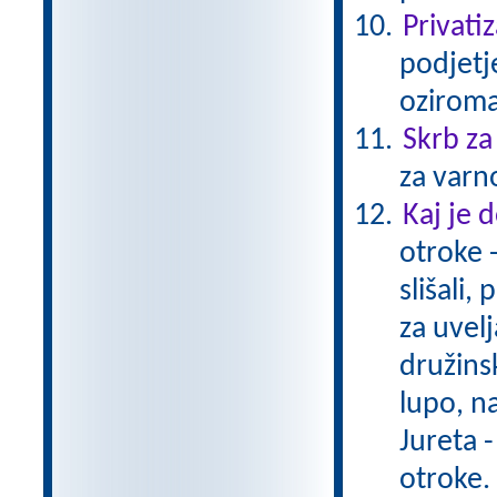
Privatiz
podjetje
oziroma
Skrb za
za varn
Kaj je
otroke -
slišali,
za uvel
družins
lupo, n
Jureta -
otroke