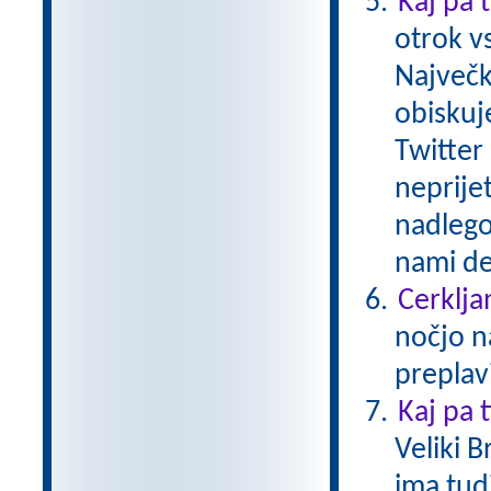
Kaj pa 
otrok v
Največk
obiskuj
Twitter 
neprije
nadlego
nami de
Cerkljan
nočjo n
preplav
Kaj pa 
Veliki B
ima tud