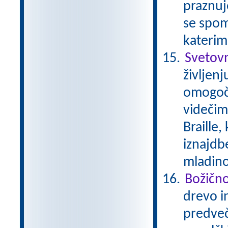
praznuj
se spom
katerim
Svetovn
življenj
omogoča
videčimi
Braille,
iznajdb
mladino
Božičn
drevo in
predveče