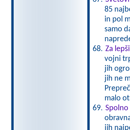
85 najbo
in pol m
samo da
naprede
Za lepši
vojni t
jih ogr
jih ne 
Prepreči
malo ot
Spolno 
obravna
jih najp