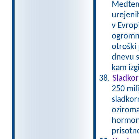
Medtem 
urejenih
v Evrop
ogromni
otroški
dnevu s
kam izg
Sladko
250 mil
sladkor
oziroma
hormona
prisotn