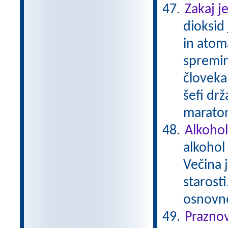
Zakaj j
dioksid
in atom
spremin
človeka.
šefi drž
maratons
Alkohol
alkohol
Večina 
starost
osnovn
Prazno