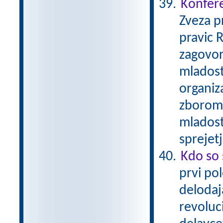
Konfere
Zveza p
pravic 
zagovor
mladostn
organiz
zborom 
mladost
sprejet
Kdo so 
prvi pol
delodaja
revoluc