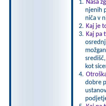
Naša z
njenih 
niča v n
Kaj je t
Kaj pa t
osrednj
možgano
središč
kot sice
Otroška
dobre p
ustanovi
podjetje