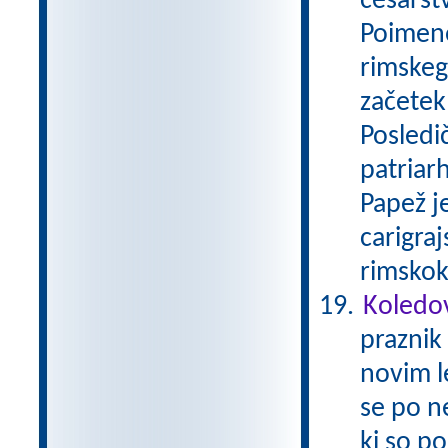
cesarstv
Poimeno
rimskega
začetek
Posledi
patriar
Papež j
carigraj
rimskok
Koledo
praznik 
novim l
se po n
ki so po