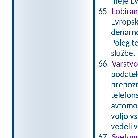
meje Ev
Lobiran
Evropsk
denarno
Poleg t
službe.
Varstv
podatek
prepozn
telefons
avtomob
voljo v
vedeli 
Svetov