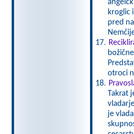
angelčk
kroglic 
pred naš
Nemčije
Reciklir
božične
Predstav
otroci 
Pravos
Takrat j
vladarj
je vlad
skupnost