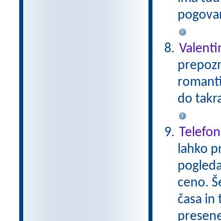
pogovar
Valent
prepozn
romanti
do takr
Telefon
lahko pr
pogleda
ceno. Š
časa in
presen