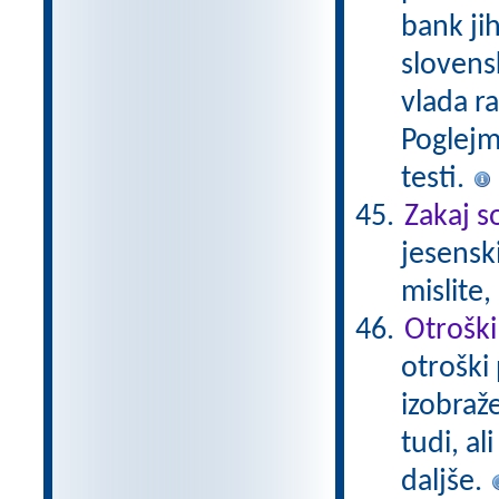
bank ji
slovensk
vlada r
Poglejm
testi.
Zakaj s
jesensk
mislite
Otroški
otroški 
izobraž
tudi, al
daljše.