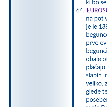
ki bo s
EUROS
na pot 
je le 13
begunce
prvo evr
begunci,
obale o
plačajo
slabih 
veliko, 
glede t
poseben