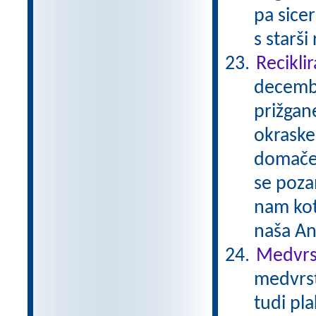
pa sicer
s starši
Reciklir
decembe
prižgane
okraske
domače 
se pozan
nam kot
naša A
Medvrst
medvrst
tudi pl