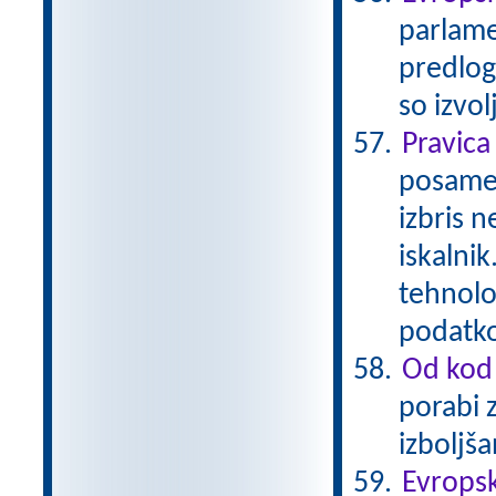
parlame
predlog
so izvo
Pravica
posamez
izbris n
iskalni
tehnolo
podatk
Od kod 
porabi 
izboljš
Evropsk