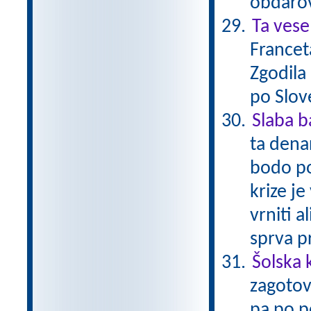
obdarov
Ta vese
Francet
Zgodila
po Slov
Slaba 
ta dena
bodo po
krize je
vrniti a
sprva p
Šolska 
zagotov
pa po po