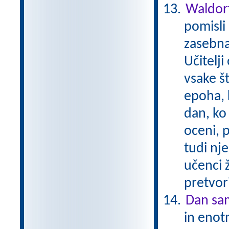
Waldorf
pomisli 
zasebna
Učitelji
vsake št
epoha, 
dan, ko 
oceni, 
tudi nj
učenci ž
pretvori
Dan sam
in enotn