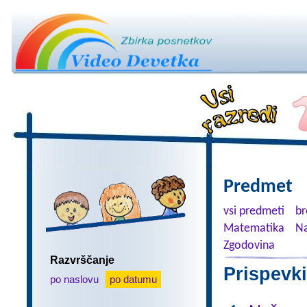
Predmet
vsi predmeti
br
Matematika
Na
Zgodovina
Razvrščanje
Prispevki
po naslovu
po datumu