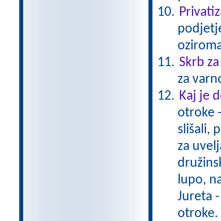
Privatiz
podjetje
oziroma
Skrb za
za varn
Kaj je
otroke -
slišali,
za uvel
družins
lupo, n
Jureta -
otroke