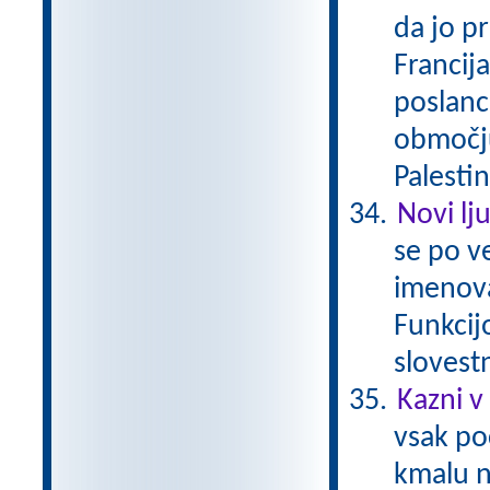
da jo pr
Francija
poslanc
območju 
Palestin
Novi lj
se po ve
imenova
Funkcij
slovestn
Kazni v 
vsak po
kmalu n