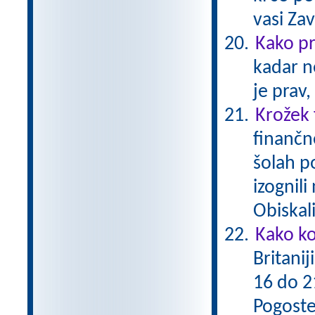
vasi Za
Kako p
kadar n
je prav,
Krožek
finančn
šolah po
izognil
Obiskal
Kako ko
Britanij
16 do 21
Pogoste