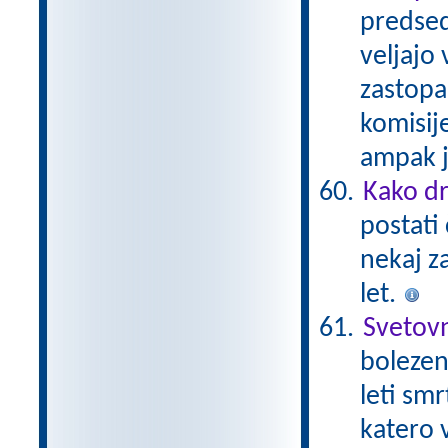
predsed
veljajo 
zastopa
komisij
ampak ji
Kako dr
postati 
nekaj z
let.
Svetovn
bolezen,
leti smr
katero v