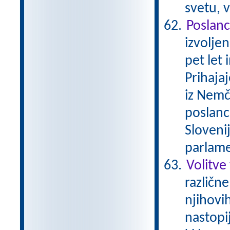
svetu, v
Poslanc
izvolje
pet let 
Prihajaj
iz Nemči
poslanc
Sloveni
parlame
Volitve
različne
njihovi
nastopij