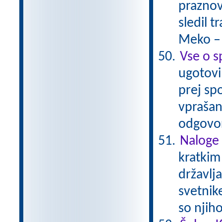
praznov
sledil 
Meko –
Vse o s
ugotovil
prej spo
vprašan
odgovor
Naloge 
kratkim
državlja
svetnik
so njih