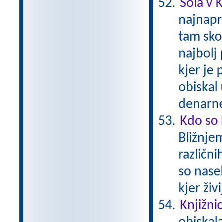
Šola v K
najnapr
tam skor
najbolj 
kjer je
obiskal
denarne
Kdo so 
Bližnjem
različn
so nasel
kjer živ
Knjižni