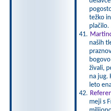
delavcev
pogosto 
težko i
plačilo
Martin
naših tl
praznov
bogovom
živali, 
na jug. 
leto en
Referen
meji s 
milijono