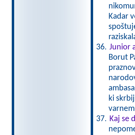
nikomur 
Kadar v
spoštuj
raziska
Junior
Borut P
praznov
narodov
ambasad
ki skrbi
varnem 
Kaj se 
nepomem