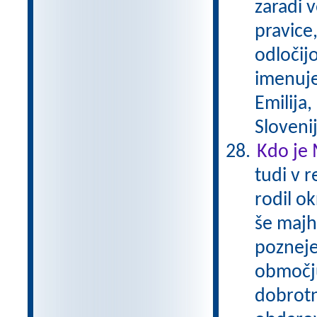
zaradi 
pravice,
odločijo
imenuje
Emilija,
Sloveni
Kdo je 
tudi v r
rodil ok
še majhe
pozneje
območju
dobrotn