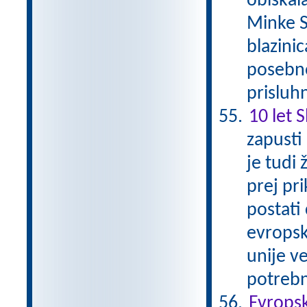
obiskal
Minke S
blazinic
posebno
prisluh
10 let 
zapusti
je tudi 
prej pri
postati
evropsk
unije ve
potrebn
Evropsk