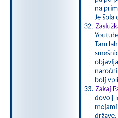
na prim
Je šola
Zaslužk
Youtube
Tam lah
smešnice
objavlja
naročni
bolj vp
Zakaj P
dovolj l
mejami 
države.