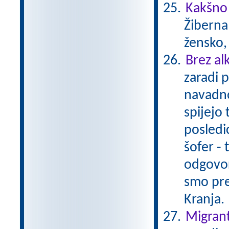
Kakšno
Žiberna 
žensko,
Brez al
zaradi 
navadno
spijejo 
posledi
šofer - 
odgovor
smo pre
Kranja.
Migrant