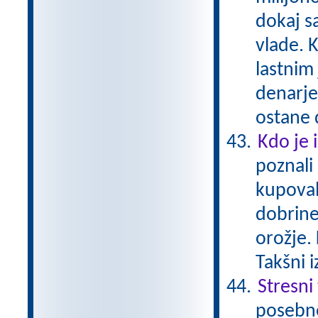
dokaj s
vlade. K
lastnim
denarje
ostane 
Kdo je 
poznali
kupoval
dobrine
orožje. 
Takšni 
Stresni
posebne