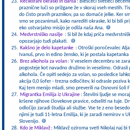
Reciklirani okraski in darila
: Bleščeči svetleči decemb
praznične luči so prižgane že v skoraj vseh mestih. Ti
do čisto pravih praznikov, pa so domače jelke. Ker s
smo se pozanimali, kako narediti okraske, ki bi bili pr
eko ustvarjalno misijo je odšla naša Ana.
Medvrstniško nasilje
: Si bil že kdaj priča medvrstni
opozarjajo tudi plakati.
Kakšno je delo kapetanke
: Otroški poročevalec Alja
Ivanuš, prvo in edino žensko, ki je postala kapetanka
Brez alkohola za volan
: V veselem decembru se zara
pogosteje kot navadno družimo in veselimo. Odrasli pr
alkohola. Če opiti sedejo za volan, so posledice lah
akcija 0,0 šofer - trezna odločitev, ki odrasle poziva
Kaj tem menijo mladi, smo preverili na Osnovni šoli 
Migrantka Emilija iz Ukrajine
: Številni ljudje se mora
kršene njihove človekove pravice, odseliti na tuje. Dr
odločijo zaradi študija ali službe. Vse te z eno bes
njimi je tudi 11-letna Emilija, ki je zaradi nemirov v U
Slovenijo.
Kdo je Miklavž
: Miklavž oziroma sveti Nikolaj naj bi t