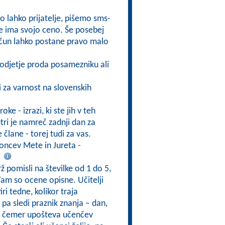
o lahko prijatelje, pišemo sms-
e ima svojo ceno. Še posebej
ačun lahko postane pravo malo
podjetje proda posamezniku ali
i za varnost na slovenskih
ke - izrazi, ki ste jih v teh
utri je namreč zadnji dan za
člane - torej tudi za vas.
koncev Mete in Jureta -
.
 pomisli na številke od 1 do 5,
 Tam so ocene opisne. Učitelji
ri tedne, kolikor traja
pa sledi praznik znanja – dan,
pri čemer upošteva učenčev