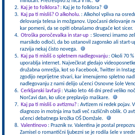
minutah. Pretresljivo:iz niča v nič.
Kaj je to folklora?
: Kaj je to folklora?
Kaj pa ti misliš? O alkoholu.
: Alkohol vpliva na osred
delovanja telesa in možganov. Upočasni delovanje n
kar pomeni, da se opiti obnašamo drugače kot sicer.
Otroška poročevalka in star-up
: Slovenci imamo zel
marsikdo odloči, da bo ustanovil zagonsko ali start-up
razvija nekaj čisto novega.
Kaj pa ti misliš o spletnem nadlegovanju
: Okoli 70 %
uporablja internet. Največkrat gledajo videoposnetke,
družabna omrežja, kot so Facebook, Twitter in Instag
zgodijo neprijetne stvari, kar imenujemo spletno na
nadlegovanju z nami delijo učenci Osnovne šole Ven
Cerkljanski lavfarji
: Vsako leto 46 dni pred veliko no
Norčavi dan, ko ulice preplavijo maškare.
Kaj pa ti misliš o avtizmu?
: Avtizem ni redek pojav. V 
diagnozo in motnja ima tudi več različnih oblik. O av
učenci debatnega krožka OŠ Domžale.
Valentinovo
: Praznik sv. Valentina je postal prepozn
Zamisel o romantični ljubezni se je rodila šele v sred