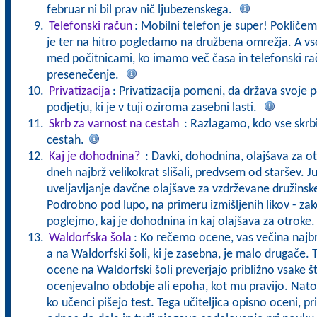
februar ni bil prav nič ljubezenskega.
Telefonski račun
: Mobilni telefon je super! Pokličem
je ter na hitro pogledamo na družbena omrežja. A vs
med počitnicami, ko imamo več časa in telefonski r
presenečenje.
Privatizacija
: Privatizacija pomeni, da država svoje 
podjetju, ki je v tuji oziroma zasebni lasti.
Skrb za varnost na cestah
: Razlagamo, kdo vse skrb
cestah.
Kaj je dohodnina?
: Davki, dohodnina, olajšava za otro
dneh najbrž velikokrat slišali, predvsem od staršev. J
uveljavljanje davčne olajšave za vzdrževane družinske 
Podrobno pod lupo, na primeru izmišljenih likov - za
poglejmo, kaj je dohodnina in kaj olajšava za otroke
Waldorfska šola
: Ko rečemo ocene, vas večina najbrž
a na Waldorfski šoli, ki je zasebna, je malo drugače.
ocene na Waldorfski šoli preverjajo približno vsake šti
ocenjevalno obdobje ali epoha, kot mu pravijo. Nato 
ko učenci pišejo test. Tega učiteljica opisno oceni, 