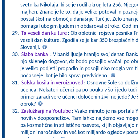
svetnika Nikolaja, ki se je rodil okrog leta 256. Njegovi
majhen. Znano je le to, da je veliko potoval in pozn
postal škof na območju današnje Turčije. Zelo znan je 
pomagal ubogim ljudem in obdaroval otroke. God i
Ta veseli dan kulture
: Ob obletnici rojstva pesnika 
veseli dan kulture. Zgodila se je kar 350 brezplačnih
Sloveniji.
Slaba banka
: V banki ljudje hranijo svoj denar. Bank
njo sklenejo dogovor, da bodo posojilo vračali po ob
je veliko podjetij propadlo in posojil niso mogla vrniti 
počasneje, kot je bilo sprva predvideno.
Šolska kosila in veroizpoved
: Osnovne šole so dolžn
učenca. Nekateri učenci pa po pouku v šoli jedo tudi k
primer zaradi vere učenci določenih živil ne jedo? Je
obrok?
Zaslužkarji na Youtube
: Vsako minuto je na portalu 
novih videoposnetkov. Tam lahko najdemo vse mogoč
pa kozmetične in stilistične nasvete, ki jih objavljajo r
milijoni naročnikov in več kot milijardo ogledov postal