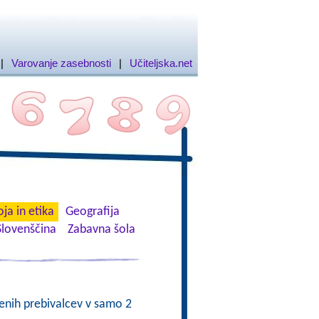
|
Varovanje zasebnosti
|
Učiteljska.net
ja in etika
Geografija
Slovenščina
Zabavna šola
jenih prebivalcev v samo 2