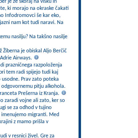
er je že skoraj na višku in
ste, ki morajo na okraske čakati
mo Infodromovci še kar eko,
ijazni nam kot tudi naravi. Na
škemu nasilju? Na takšno nasilje
ž Žiberna je obiskal Aljo Berčič
 Adrie Airways.
di prazničnega razpoloženja
i tem radi spijejo tudi kaj
ko usodne. Prav zato poteka
 k odgovornemu pitju alkohola.
Franceta Prešerna iz Kranja.
jo zaradi vojne ali zato, ker so
ugi se za odhod v tujino
edo imenujemo migranti. Med
krajini z mamo prišla v
udi v resnici živel. Gre za