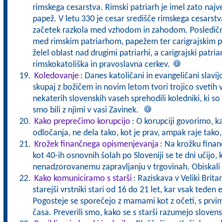
rimskega cesarstva. Rimski patriarh je imel zato najve
papež. V letu 330 je cesar središče rimskega cesarstva 
začetek razkola med vzhodom in zahodom. Posledično
med rimskim patriarhom, papežem ter carigrajskim 
želel oblast nad drugimi patriarhi, a carigrajski patria
rimskokatoliška in pravoslavna cerkev.
Koledovanje
: Danes katoličani in evangeličani slavijo
skupaj z božičem in novim letom tvori trojico svetih 
nekaterih slovenskih vaseh sprehodili koledniki, ki s
smo bili z njimi v vasi Zavinek.
Kako preprečimo korupcijo
: O korupciji govorimo, 
odločanja, ne dela tako, kot je prav, ampak raje tako,
Krožek finančnega opismenjevanja
: Na krožku fina
kot 40-ih osnovnih šolah po Sloveniji se te dni učijo, k
nenadzorovanemu zapravljanju v trgovinah. Obiskali
Kako komuniciramo s starši
: Raziskava v Veliki Britan
starejši vrstniki stari od 16 do 21 let, kar vsak teden 
Pogosteje se sporečejo z mamami kot z očeti, s prvimi
časa. Preverili smo, kako se s starši razumejo slovens