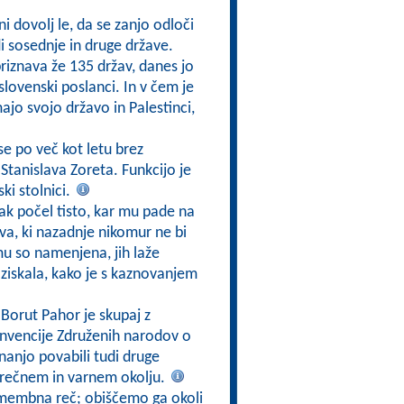
i dovolj le, da se zanjo odloči
di sosednje in druge države.
priznava že 135 držav, danes jo
 slovenski poslanci. In v čem je
ajo svojo državo in Palestinci,
 se po več kot letu brez
Stanislava Zoreta. Funkcijo je
ki stolnici.
vsak počel tisto, kar mu pade na
va, ki nazadnje nikomur ne bi
mu so namenjena, jih laže
ziskala, kako je s kaznovanjem
 Borut Pahor je skupaj z
onvencije Združenih narodov o
nanjo povabili tudi druge
 srečnem in varnem okolju.
omembna reč; obiščemo ga okoli