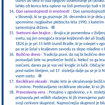
odnos do dela in tudi njegovo sodelovanje pri pouku. Č
lahko ob koncu leta opisno na šoli pretvorijo tudi v š
Dan samostojnosti in enotnosti
: Dan samostojnosti 
v Sloveniji, ki se ga praznuje 26. decembra in je dela
spomnimo razglasitve plebiscita leta 1990, s katerim 
samostojna država.
Svetovni dan brajice
: Brajica je pomembna v življen
svetu, saj jim omogoča branje književnih del ali študij
1824 jo je pri 15 letih izumil Braille, ki je oslepel v 
pa se je šolal v kraljevem zavodu za slepo mladino v 
Božično drevo
: Tradicija pravi, da naj bi božično drev
postavljali šele na predvečer božiča. Nekoč so ga kras
svečami, danes pa je vse več kroglic in lučk. Običaj k
pred našim štetjem, od 17. stoletja dalje pa se je iz
vsem svetu.
Reciklirani okraski
: Vsako leto je okraševanje božič
in izvirno. Predstavljamo reciklirane okraske, ki so ji
Pravoslavna vera
: Potujmo v zgodovino, v 4. stoletj
priznavala pet velikih vladarjev, ki jih imenujemo patr
svoji cerkveni skupnost. Najmočnejša skupnost je bila 