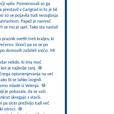
čji vpliv. Poimenovali so ga
prestavil v Carigrad in to je bil
 so se pojavila tudi nesoglasja
patriarhom. Papež je namreč
rh se mu je uprl. Tako sta nastali
 praznik svetih treh kraljev, ki
večerov. Sinoči pa so se po
o po domovih zaželeli srečo. Mi
kadar nekdo, ki ima moč
 kot je najbolje zanj.
nčnega opismenjevanja na več
ako bi se lahko izognili
 smo mlade iz Velenja.
iji je pokazala, da se vaši
enkrat skregajo s starši.
 pa sicer preživijo tudi več
ki otroci.