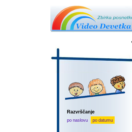
Razvrščanje
po naslovu
po datumu