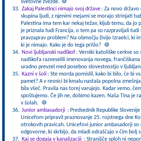
svetovne zvezde.
Zakaj Palestinci nimajo svoj države
: Za novo državo n
skupina ljudi, z njenimi mejami se morajo strinjati tu
Palestina ima tem kar nekaj težav, kljub temu, da jo 
je priznala tudi Francija, o tem pa so razpravljali tudi
pravzaprav problem? Na območju živijo Izraelci, ki im
ki je nimajo. Kako je do tega prišlo?
Novi ljubljanski nadškof
: Verniki katoliške cerkve so
nadškofa razveselili imenovanja novega, frančiškana 
uradno prevzel med posebno slovestnostjo v ljubljans
Kazni v šoli
: Ste morda pomislil, kako bi bilo, če bi 
pamet? A v resnici bi kmalu nastala popolna zmešnja
bila všeč. Pravila nas torej varujejo. Kadar vemo, če
spoštujemo. Če jih ne, dobimo kazen. Naša Tina je ra
v šolah.
Junior ambasadorji
: Predsednik Republike Slovenije
Unicefom pripravil praznovanje 25. rojstnega dne K
otrokovih pravicah. Unicefovi junior ambasadorji so 
odgovorne, ki skrbijo, da mladi odraščajo v čim bolj
Kaj se dogaja v kanalizaciji
: Stranišče sploh ni nep