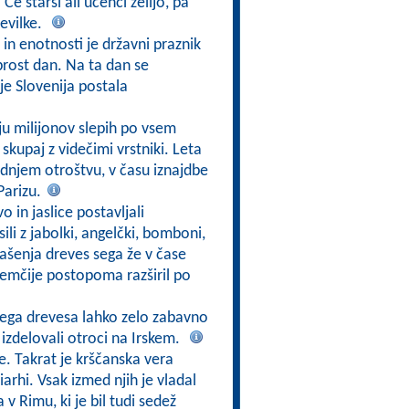
e starši ali učenci želijo, pa
tevilke.
in enotnosti je državni praznik
 prost dan. Na ta dan se
je Slovenija postala
ju milijonov slepih po vsem
 skupaj z videčimi vrstniki. Leta
zgodnjem otroštvu, v času iznajdbe
Parizu.
o in jaslice postavljali
ili z jabolki, angelčki, bomboni,
rašenja dreves sega že v čase
 Nemčije postopoma razširil po
nega drevesa lahko zelo zabavno
h izdelovali otroci na Irskem.
e. Takrat je krščanska vera
iarhi. Vsak izmed njih je vladal
v Rimu, ki je bil tudi sedež