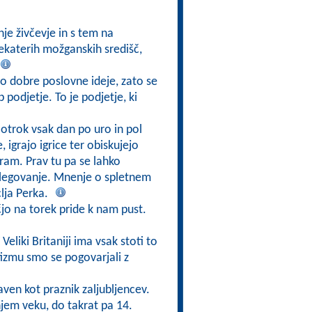
nje živčevje in s tem na
ekaterih možganskih središč,
o dobre poslovne ideje, zato se
 podjetje. To je podjetje, ki
 otrok vsak dan po uro in pol
 igrajo igrice ter obiskujejo
ram. Prav tu pa se lahko
dlegovanje. Mnenje o spletnem
clja Perka.
čjo na torek pride k nam pust.
Veliki Britaniji ima vsak stoti to
tizmu smo se pogovarjali z
aven kot praznik zaljubljencev.
njem veku, do takrat pa 14.