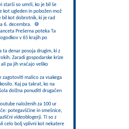
 starši so umrli, ko je bil še
eje kot ugleden in pobožen mož
bil kot dobrotnik, ki je rad
ma 6. decembra.
Franceta Prešerna poteka Ta
 dogodkov v 65 krajih po
a ta denar posoja drugim, ki z
rokih. Zaradi gospodarske krize
ali pa jih vračajo veliko
e zagotoviti malico za vsakega
osilo. Kaj pa takrat, ko na
 šola dolžna ponuditi drugačen
Youtube naloženih za 100 ur
e: potegavščine in smešnice,
azlični videoblogerji. Ti so z
i celo bolj vplivni kot nekatere