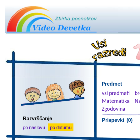
Predmet
vsi predmeti
br
Matematika
Na
Zgodovina
Razvrščanje
Prispevki (0)
po naslovu
po datumu