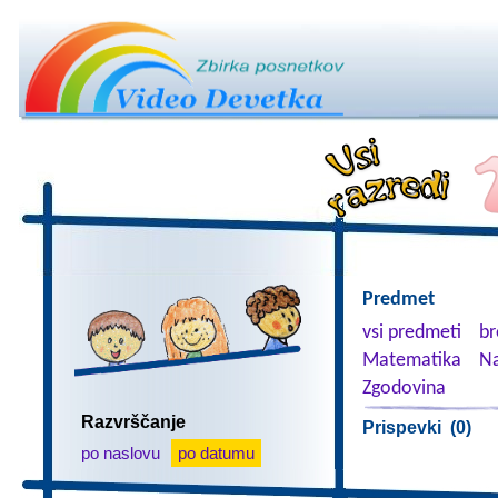
Predmet
vsi predmeti
br
Matematika
Na
Zgodovina
Razvrščanje
Prispevki (0)
po naslovu
po datumu