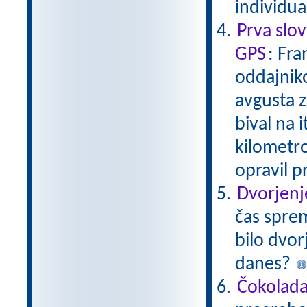
individu
Prva slo
GPS
: Fra
oddajniko
avgusta z
bival na i
kilometrov
opravil p
Dvorjenj
čas sprem
bilo dvor
danes?
Čokolad