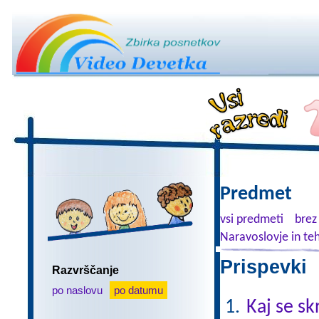
Predmet
vsi predmeti
brez
Naravoslovje in te
Prispevki 
Razvrščanje
po naslovu
po datumu
Kaj se sk