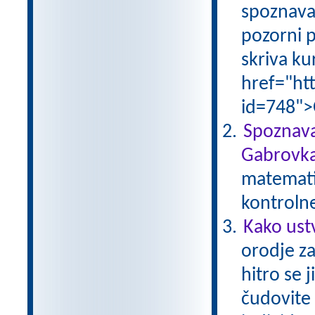
spoznava
pozorni p
skriva ku
href="ht
id=748">
Spoznava
Gabrovka
matematik
kontroln
Kako ust
orodje za
hitro se 
čudovite 