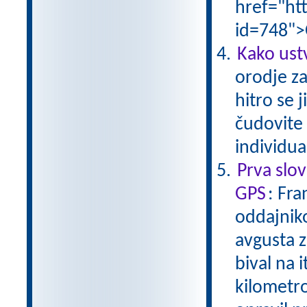
href="ht
id=748">
Kako ust
orodje za
hitro se 
čudovite 
individu
Prva slo
GPS
: Fra
oddajniko
avgusta z
bival na i
kilometrov