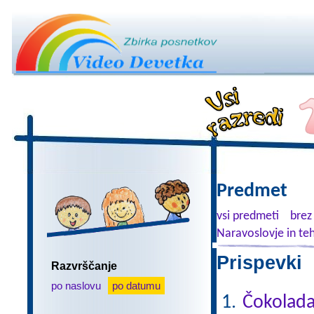
Predmet
vsi predmeti
brez
Naravoslovje in te
Prispevki 
Razvrščanje
po naslovu
po datumu
Čokolad