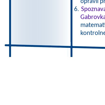
opravil p
Spoznava
Gabrovka
matematik
kontroln