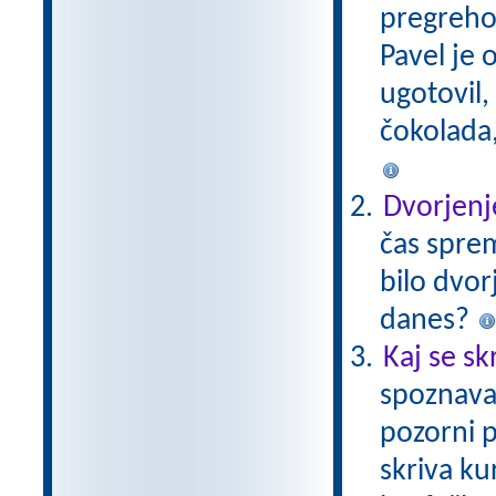
pregreho 
Pavel je 
ugotovil,
čokolada,
Dvorjenj
čas sprem
bilo dvor
danes?
Kaj se sk
spoznava
pozorni p
skriva ku