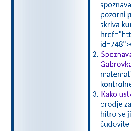
spoznava
pozorni p
skriva ku
href="ht
id=748">
Spoznava
Gabrovka
matematik
kontroln
Kako ust
orodje za
hitro se 
čudovite 