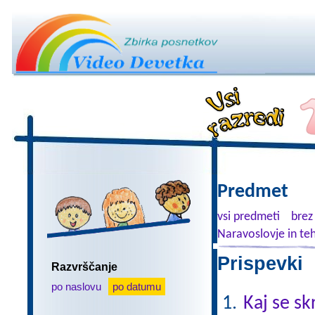
Predmet
vsi predmeti
brez
Naravoslovje in te
Prispevki 
Razvrščanje
po naslovu
po datumu
Kaj se sk