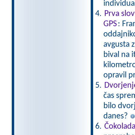
individu
Prva slo
GPS
: Fra
oddajniko
avgusta z
bival na i
kilometrov
opravil p
Dvorjenj
čas sprem
bilo dvor
danes?
Čokolad