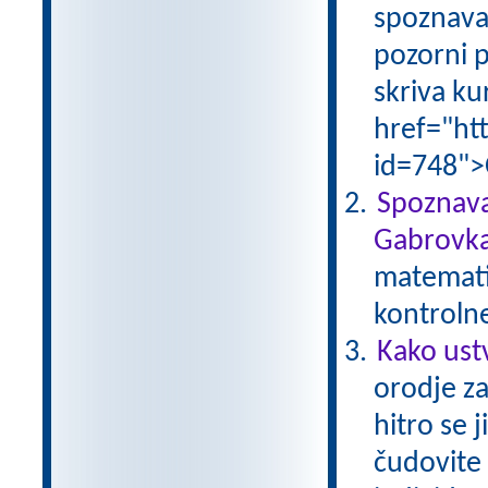
spoznava
pozorni p
skriva ku
href="ht
id=748">
Spoznava
Gabrovka
matematik
kontroln
Kako ust
orodje za
hitro se 
čudovite 