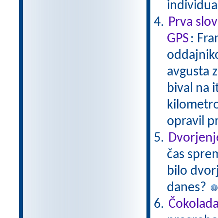
individu
Prva slo
GPS
: Fra
oddajniko
avgusta z
bival na i
kilometrov
opravil p
Dvorjenj
čas sprem
bilo dvor
danes?
Čokolad