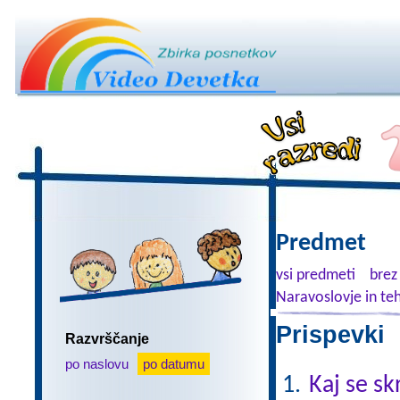
Predmet
vsi predmeti
brez
Naravoslovje in te
Prispevki 
Razvrščanje
po naslovu
po datumu
Kaj se sk