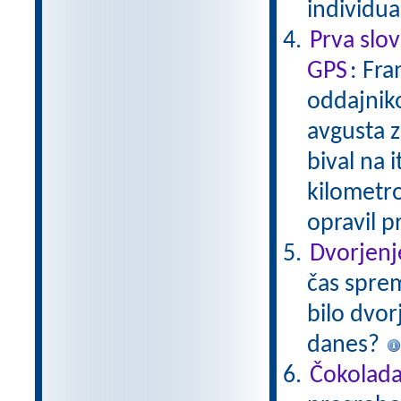
individu
Prva slo
GPS
: Fra
oddajniko
avgusta z
bival na i
kilometrov
opravil p
Dvorjenj
čas sprem
bilo dvor
danes?
Čokolad