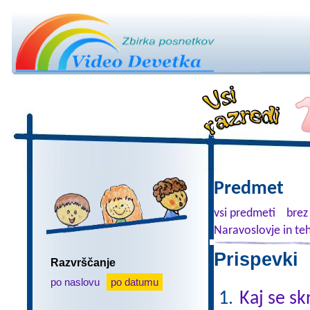
Predmet
vsi predmeti
brez
Naravoslovje in te
Prispevki 
Razvrščanje
po naslovu
po datumu
Kaj se sk