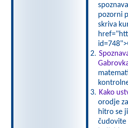
spoznava
pozorni p
skriva ku
href="ht
id=748">
Spoznava
Gabrovka
matematik
kontroln
Kako ust
orodje za
hitro se 
čudovite 