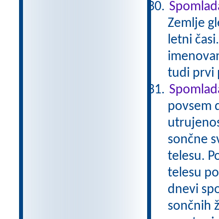
Spomlad
Zemlje gl
letni čas
imenovano
tudi prvi
Spomlada
povsem d
utrujenos
sončne s
telesu. P
telesu p
dnevi spo
sončnih 