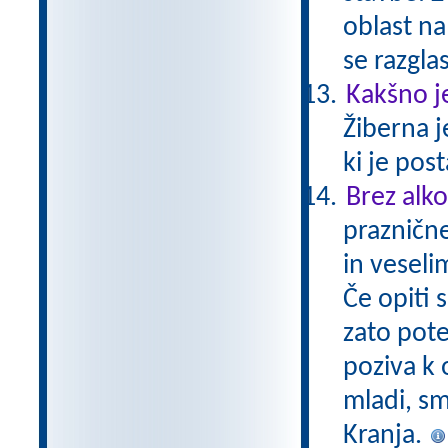
oblast na
se razgla
Kakšno j
Žiberna j
ki je pos
Brez alko
prazničn
in veseli
Če opiti 
zato pote
poziva k
mladi, sm
Kranja.