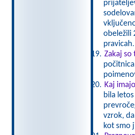
prijatelj
sodelova
vključeno
obeležili
pravicah
Zakaj so
počitnica
poimeno
Kaj imajo
bila leto
prevročeg
vzrok, da
kot smo j