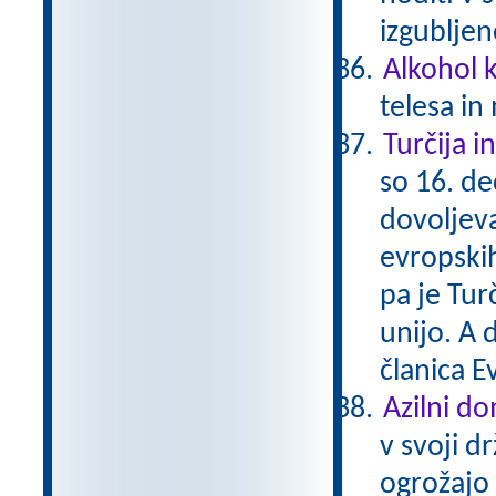
izgubljen
Alkohol 
telesa in
Turčija i
so 16. d
dovoljeva
evropskih
pa je Tur
unijo. A 
članica E
Azilni d
v svoji d
ogrožajo 