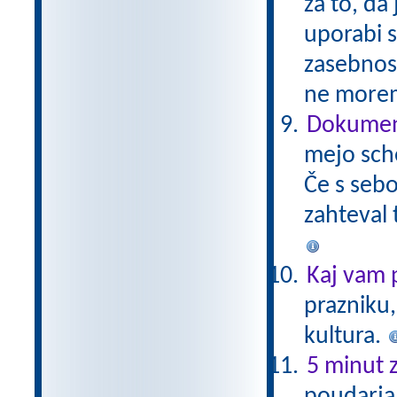
za to, da
uporabi 
zasebnos
ne morem
Dokument
mejo sch
Če s sebo
zahteval 
Kaj vam 
prazniku,
kultura.
5 minut z