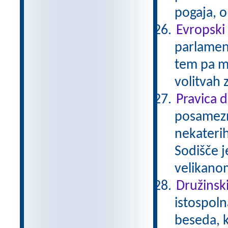
pogaja, o
Evropski
parlament
tem pa mo
volitvah 
Pravica 
posamezni
nekaterih
Sodišče j
velikano
Družinsk
istospoln
beseda, k