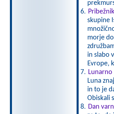
prekmurs
Pribežniki
skupine I
množično
morje do
združbam 
in slabo 
Evrope, k
Lunarno 
Luna zna
in to je 
Obiskali 
Dan varn