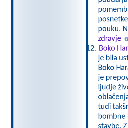
poudarja 
pomembno,
posnetke,
pouku. Na
zdravje
Boko Ha
je bila u
Boko Har
je prepov
ljudje živ
oblačenja
tudi takš
bombne na
stavbe. Z