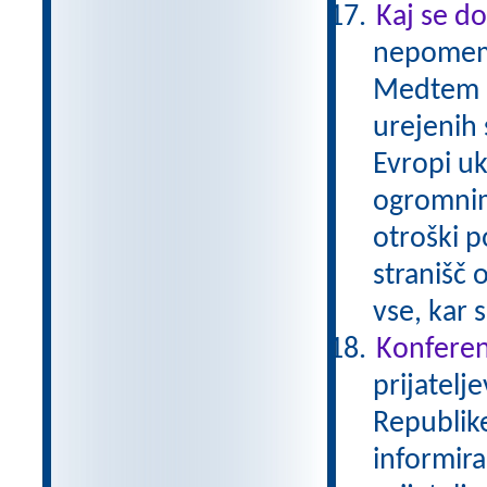
Kaj se do
nepomemb
Medtem ko
urejenih 
Evropi uk
ogromnim
otroški 
stranišč 
vse, kar 
Konferen
prijatelj
Republike
informira