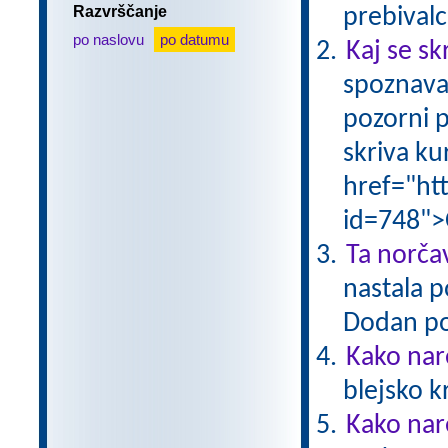
Razvrščanje
prebivalc
po naslovu
po datumu
Kaj se sk
spoznava
pozorni p
skriva ku
href="ht
id=748">
Ta norčav
nastala p
Dodan po
Kako nar
blejsko 
Kako nar