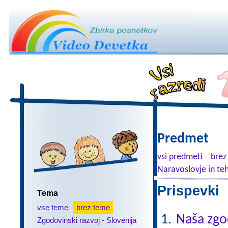
Predmet
vsi predmeti
brez
Naravoslovje in te
Prispevki 
Tema
vse teme
brez teme
Naša zgo
Zgodovinski razvoj - Slovenija