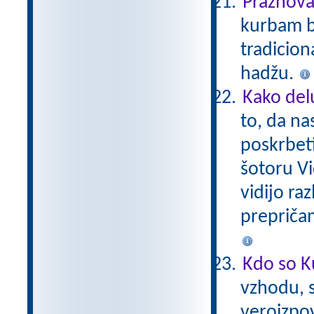
Praznova
kurbam ba
tradicio
hadžu.
Kako del
to, da na
poskrbeti
šotoru Vi
vidijo ra
prepriča
Kdo so K
vzhodu, s
veroizpov