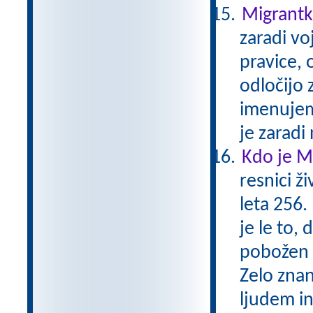
Migrantka
zaradi vo
pravice, 
odločijo 
imenujemo
je zaradi
Kdo je M
resnici ži
leta 256.
je le to,
pobožen 
Zelo znan
ljudem i