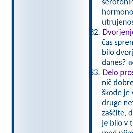
serotonin
hormonov
utrujeno
Dvorjenj
čas sprem
bilo dvor
danes?
Delo pros
nič dobre
škode je 
druge nev
zaščite, 
je bilo v