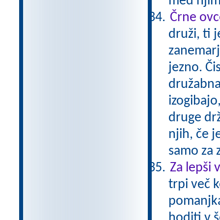
med njimi
Črne ovc
druži, ti
zanemarje
jezno. Či
družabna b
izogibajo,
druge drž
njih, če 
samo za 
Za lepši 
trpi več 
pomanjkan
hoditi v