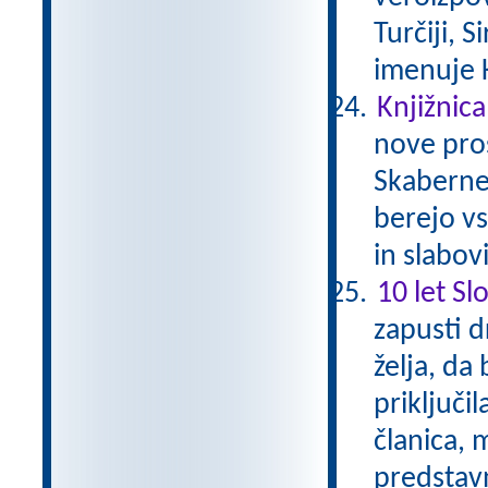
Turčiji, S
imenuje 
Knjižnica
nove pros
Skaberne 
berejo vs
in slabov
10 let Sl
zapusti d
želja, da
priključil
članica, 
predstavn