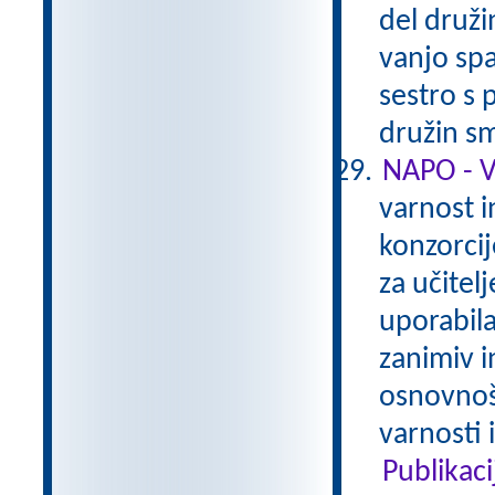
del družin
vanjo spa
sestro s
družin sm
NAPO - 
varnost i
konzorcij
za učitelj
uporabila
zanimiv in
osnovnoš
varnosti 
Publikaci