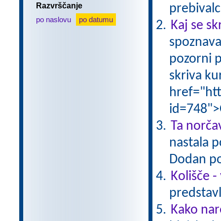
Razvrščanje
prebivalc
po naslovu
po datumu
Kaj se sk
spoznava
pozorni p
skriva ku
href="ht
id=748">
Ta norčav
nastala p
Dodan po
Kolišče -
predstavl
Kako nar