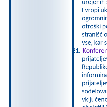
urejenih 
Evropi uk
ogromnim
otroški 
stranišč 
vse, kar 
Konferen
prijatelj
Republike
informira
prijatelj
sodelova
vključeno