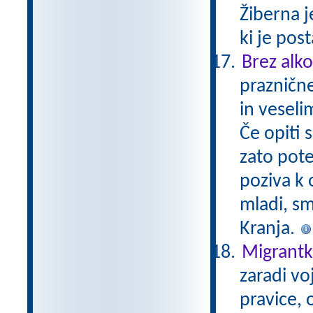
Žiberna j
ki je pos
Brez alko
prazničn
in veseli
Če opiti 
zato pote
poziva k
mladi, sm
Kranja.
Migrantka
zaradi vo
pravice, 