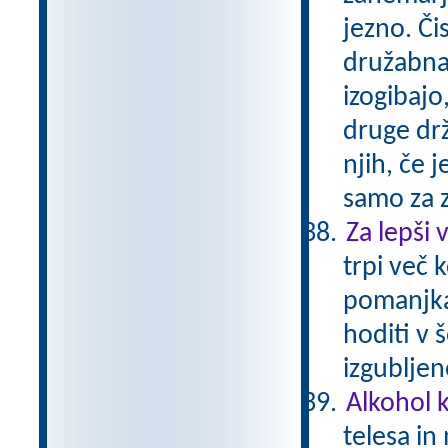
jezno. Či
družabna b
izogibajo,
druge drž
njih, če 
samo za 
Za lepši 
trpi več 
pomanjkan
hoditi v
izgubljen
Alkohol 
telesa in