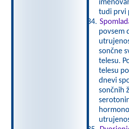
imenovano
tudi prvi
Spomlada
povsem d
utrujenos
sončne s
telesu. P
telesu p
dnevi spo
sončnih 
serotonin
hormonov
utrujeno