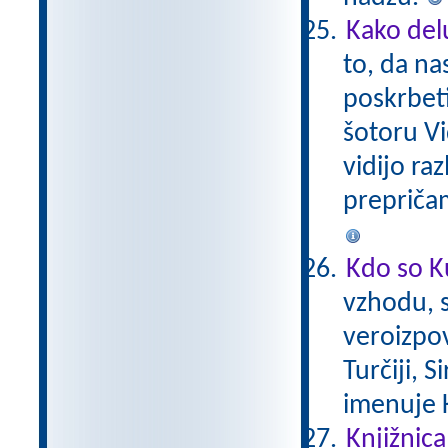
Kako del
to, da na
poskrbeti
šotoru Vi
vidijo ra
prepriča
Kdo so K
vzhodu, s
veroizpov
Turčiji, S
imenuje 
Knjižnica