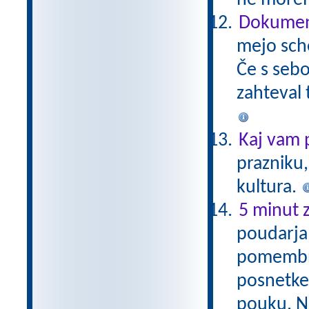
ne morem
Dokument
mejo sch
Če s sebo
zahteval 
Kaj vam 
prazniku,
kultura.
5 minut z
poudarja 
pomembno,
posnetke,
pouku. Na