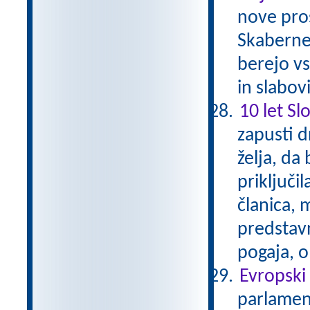
nove pros
Skaberne 
berejo vs
in slabov
10 let Sl
zapusti d
želja, da
priključil
članica, 
predstavn
pogaja, o
Evropski
parlament