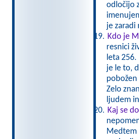
odločijo 
imenujemo
je zaradi
Kdo je M
resnici ži
leta 256.
je le to,
pobožen 
Zelo znan
ljudem i
Kaj se do
nepomemb
Medtem ko