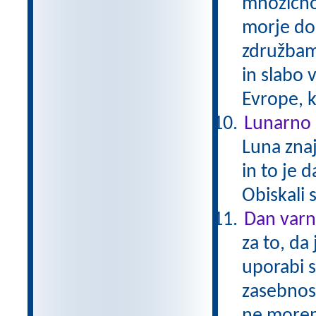
množično
morje do
združbam 
in slabo 
Evrope, k
Lunarno 
Luna zna
in to je 
Obiskali 
Dan varn
za to, da
uporabi 
zasebnos