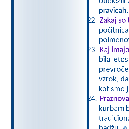
obeležili
pravicah
Zakaj so
počitnica
poimeno
Kaj imajo
bila leto
prevročeg
vzrok, da
kot smo j
Praznova
kurbam ba
tradicio
hadžu.