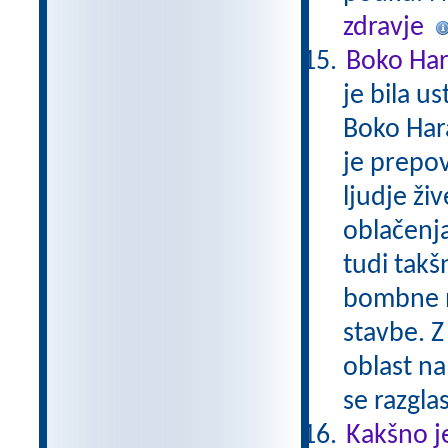
zdravje
Boko Ha
je bila u
Boko Har
je prepov
ljudje živ
oblačenja
tudi takš
bombne na
stavbe. Z
oblast na
se razgla
Kakšno j