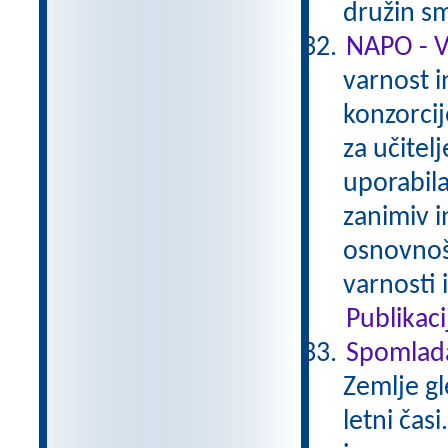
družin sm
NAPO - 
varnost i
konzorcij
za učitelj
uporabila
zanimiv in
osnovnoš
varnosti 
Publikaci
Spomlad
Zemlje gl
letni čas