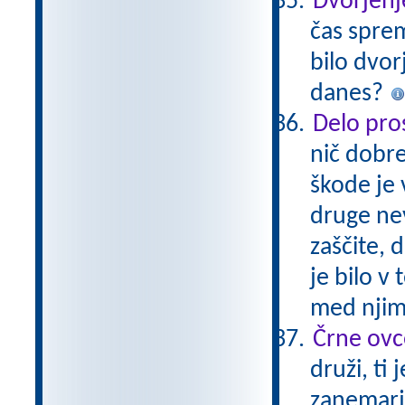
Dvorjenj
čas sprem
bilo dvor
danes?
Delo pros
nič dobre
škode je 
druge nev
zaščite, 
je bilo v
med njimi
Črne ovc
druži, ti
zanemarje