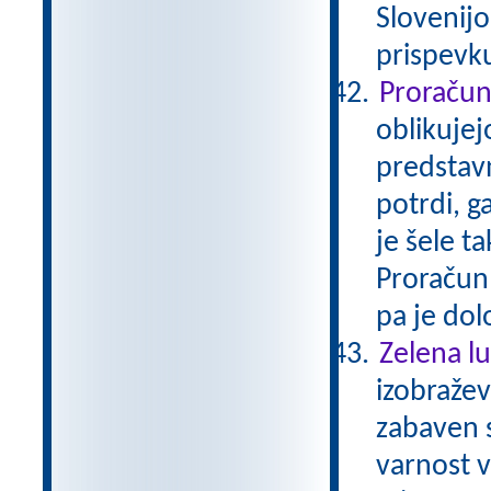
Slovenijo
prispevku
Proraču
oblikujej
predstavn
potrdi, g
je šele ta
Proračun 
pa je do
Zelena lu
izobražev
zabaven 
varnost 