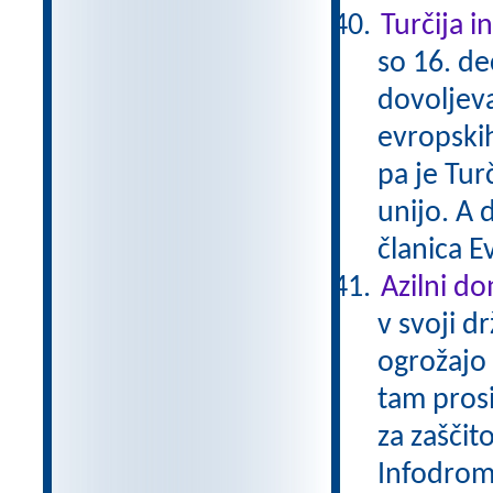
Turčija i
so 16. d
dovoljeva
evropskih
pa je Tur
unijo. A 
članica E
Azilni d
v svoji d
ogrožajo 
tam prosi
za zaščit
Infodrom 