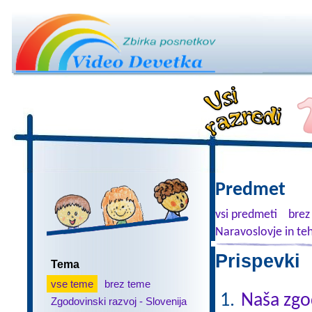
Predmet
vsi predmeti
brez
Naravoslovje in te
Prispevki 
Tema
vse teme
brez teme
Naša zgo
Zgodovinski razvoj - Slovenija