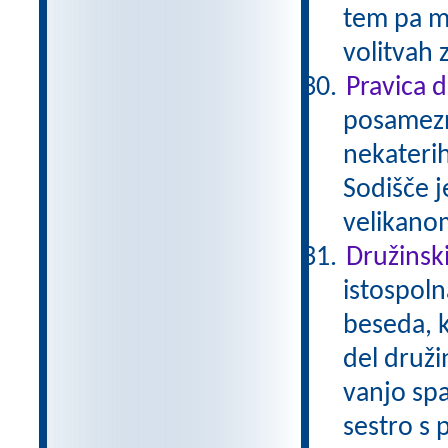
tem pa mo
volitvah 
Pravica 
posamezni
nekaterih
Sodišče j
velikano
Družinsk
istospoln
beseda, k
del družin
vanjo spa
sestro s