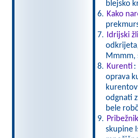
blejsko 
Kako nar
prekmurs
Idrijski žl
odkrijeta
Mmmm, s
Kurenti
:
oprava ku
kurentov j
odgnati z
bele rob
Pribežniki
skupine I