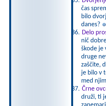
Dvorjenj
čas sprem
bilo dvor
danes?
Delo pros
nič dobre
škode je 
druge nev
zaščite, 
je bilo v
med njimi
Črne ovc
druži, ti
zanemarje