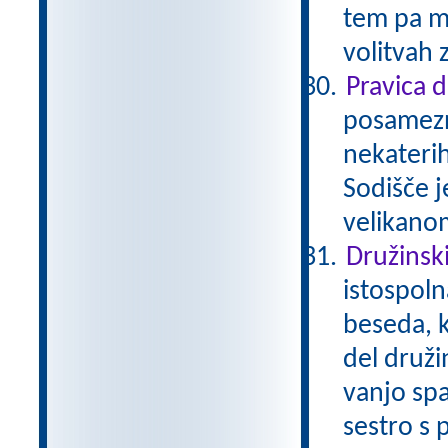
tem pa mo
volitvah 
Pravica 
posamezni
nekaterih
Sodišče j
velikano
Družinsk
istospoln
beseda, k
del družin
vanjo spa
sestro s