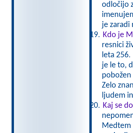
odločijo 
imenujemo
je zaradi
Kdo je M
resnici ži
leta 256.
je le to,
pobožen 
Zelo znan
ljudem i
Kaj se do
nepomemb
Medtem ko