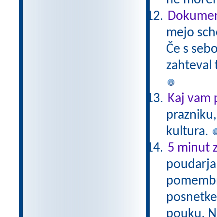
ne morem
Dokument
mejo sch
Če s sebo
zahteval 
Kaj vam 
prazniku,
kultura.
5 minut z
poudarja 
pomembno,
posnetke,
pouku. Na