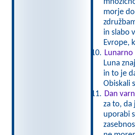
množično
morje do
združbam 
in slabo 
Evrope, k
Lunarno 
Luna zna
in to je 
Obiskali 
Dan varn
za to, da
uporabi 
zasebnos