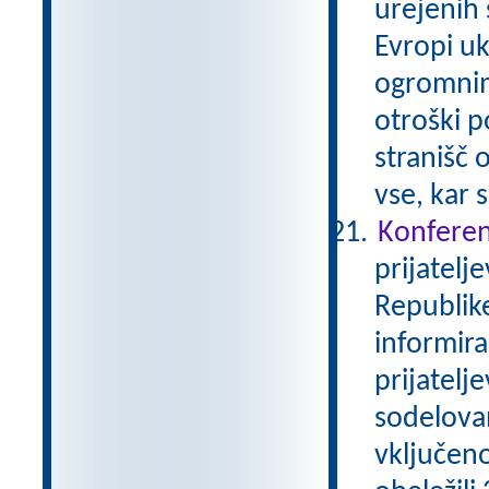
urejenih 
Evropi uk
ogromnim
otroški 
stranišč 
vse, kar 
Konferen
prijatelj
Republike
informira
prijatelj
sodelova
vključeno