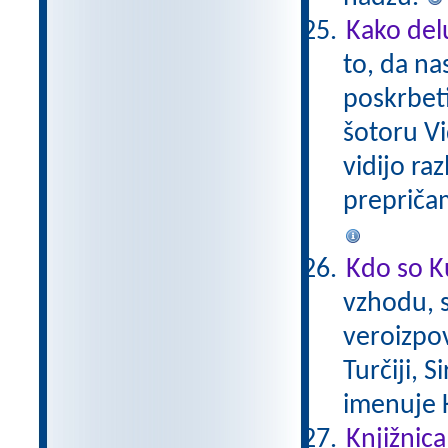
Kako del
to, da na
poskrbeti
šotoru Vi
vidijo ra
prepriča
Kdo so K
vzhodu, s
veroizpov
Turčiji, S
imenuje 
Knjižnica