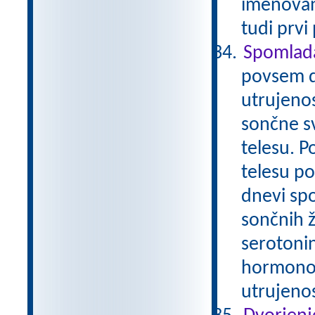
imenovano
tudi prvi
Spomlada
povsem d
utrujenos
sončne s
telesu. P
telesu p
dnevi spo
sončnih 
serotonin
hormonov
utrujeno