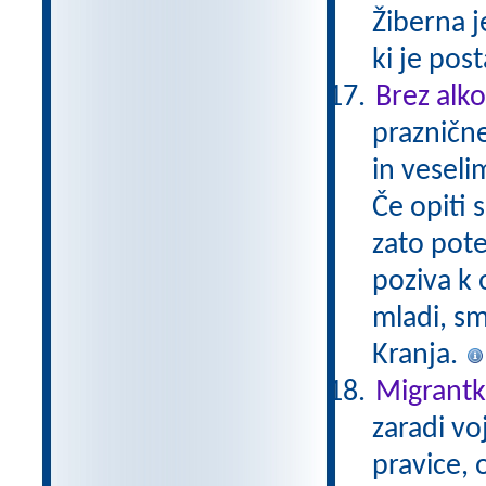
Žiberna j
ki je pos
Brez alko
prazničn
in veseli
Če opiti 
zato pote
poziva k
mladi, sm
Kranja.
Migrantka
zaradi vo
pravice, 