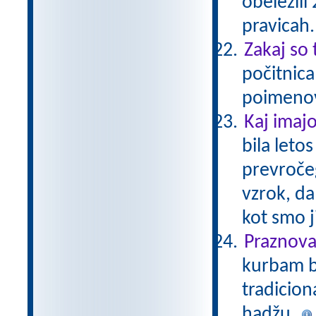
obeležili
pravicah
Zakaj so
počitnica
poimeno
Kaj imajo
bila leto
prevročeg
vzrok, da
kot smo j
Praznova
kurbam ba
tradicio
hadžu.