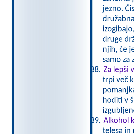
jezno. Či
družabna b
izogibajo,
druge drž
njih, če 
samo za 
Za lepši 
trpi več 
pomanjkan
hoditi v
izgubljen
Alkohol 
telesa in