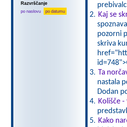
Razvrščanje
prebivalc
po naslovu
po datumu
Kaj se sk
spoznava
pozorni p
skriva ku
href="ht
id=748">
Ta norčav
nastala p
Dodan po
Kolišče -
predstavl
Kako nar