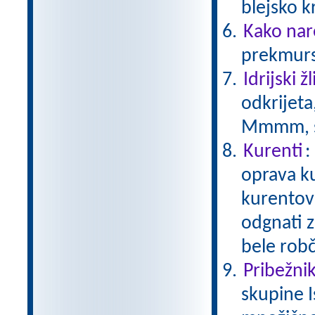
blejsko 
Kako nar
prekmurs
Idrijski žl
odkrijeta
Mmmm, s
Kurenti
:
oprava ku
kurentov j
odgnati z
bele rob
Pribežniki
skupine I