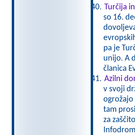
Turčija i
so 16. d
dovoljeva
evropskih
pa je Tur
unijo. A 
članica E
Azilni d
v svoji d
ogrožajo 
tam prosi
za zaščit
Infodrom 