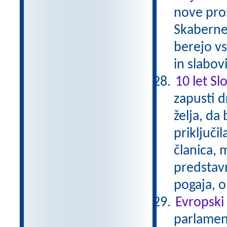
nove pros
Skaberne 
berejo vs
in slabov
10 let Sl
zapusti d
želja, da
priključil
članica, 
predstavn
pogaja, o
Evropski
parlament