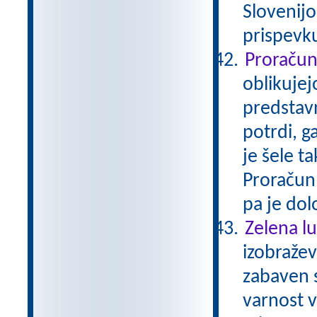
Slovenijo
prispevku
Proraču
oblikujej
predstavn
potrdi, g
je šele ta
Proračun 
pa je do
Zelena lu
izobražev
zabaven 
varnost 