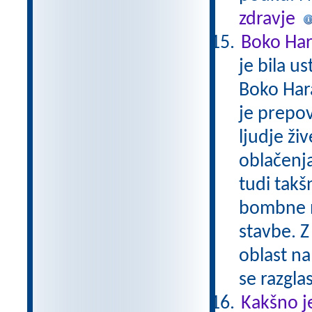
zdravje
Boko Ha
je bila u
Boko Har
je prepov
ljudje živ
oblačenja
tudi takš
bombne na
stavbe. Z
oblast na
se razgla
Kakšno j