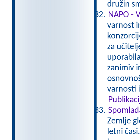
družin sm
NAPO - 
varnost i
konzorcij
za učitelj
uporabila
zanimiv in
osnovnoš
varnosti 
Publikaci
Spomlad
Zemlje gl
letni čas