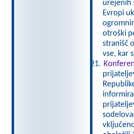
urejenih 
Evropi uk
ogromnim
otroški 
stranišč 
vse, kar 
Konferen
prijatelj
Republike
informira
prijatelj
sodelova
vključeno