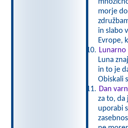
množično
morje do
združbam 
in slabo 
Evrope, k
Lunarno 
Luna zna
in to je 
Obiskali 
Dan varn
za to, da
uporabi 
zasebnos