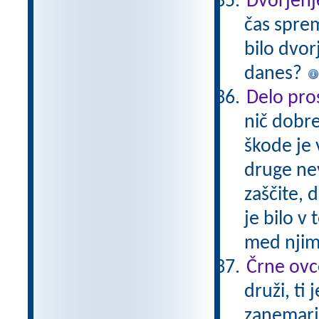
Dvorjenj
čas sprem
bilo dvor
danes?
Delo pros
nič dobre
škode je 
druge nev
zaščite, 
je bilo v
med njimi
Črne ovc
druži, ti
zanemarje