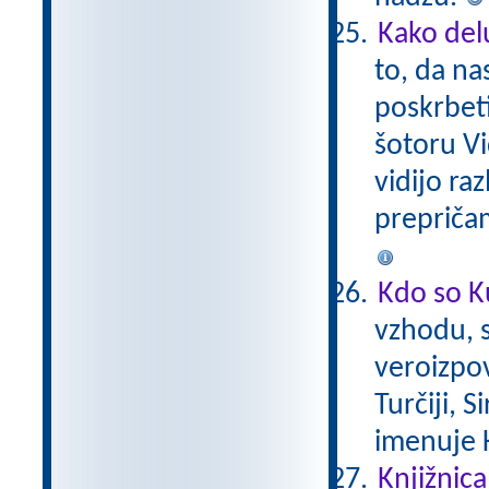
Kako del
to, da na
poskrbeti
šotoru Vi
vidijo ra
prepriča
Kdo so K
vzhodu, s
veroizpov
Turčiji, S
imenuje 
Knjižnica