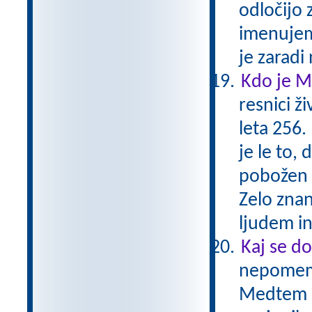
odločijo 
imenujemo
je zaradi
Kdo je M
resnici ži
leta 256.
je le to,
pobožen 
Zelo znan
ljudem i
Kaj se do
nepomemb
Medtem ko