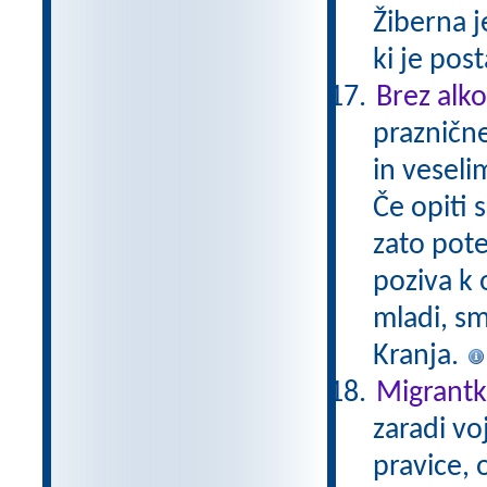
Žiberna j
ki je pos
Brez alko
prazničn
in veseli
Če opiti 
zato pote
poziva k
mladi, sm
Kranja.
Migrantka
zaradi vo
pravice, 