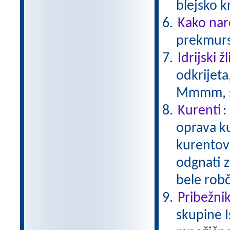
blejsko 
Kako nar
prekmurs
Idrijski žl
odkrijeta
Mmmm, s
Kurenti
:
oprava ku
kurentov j
odgnati z
bele rob
Pribežniki
skupine I