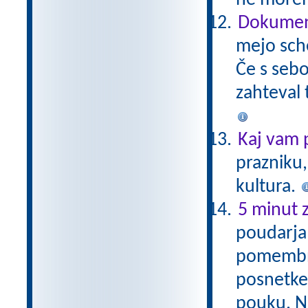
ne morem
Dokument
mejo sch
Če s sebo
zahteval 
Kaj vam 
prazniku,
kultura.
5 minut z
poudarja 
pomembno,
posnetke,
pouku. Na