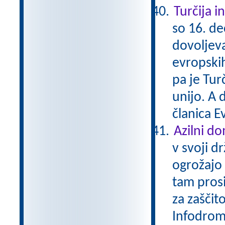
Turčija i
so 16. d
dovoljeva
evropskih
pa je Tur
unijo. A 
članica E
Azilni d
v svoji d
ogrožajo 
tam prosi
za zaščit
Infodrom 