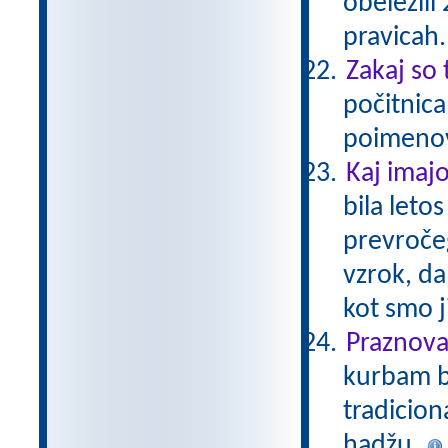
obeležili
pravicah
Zakaj so
počitnica
poimeno
Kaj imajo
bila leto
prevročeg
vzrok, da
kot smo j
Praznova
kurbam ba
tradicio
hadžu.