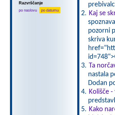
Razvrščanje
prebivalc
po naslovu
po datumu
Kaj se sk
spoznava
pozorni p
skriva ku
href="ht
id=748">
Ta norčav
nastala p
Dodan po
Kolišče -
predstavl
Kako nar