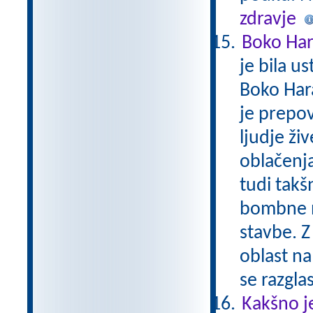
zdravje
Boko Ha
je bila u
Boko Har
je prepov
ljudje živ
oblačenja
tudi takš
bombne na
stavbe. Z
oblast na
se razgla
Kakšno j