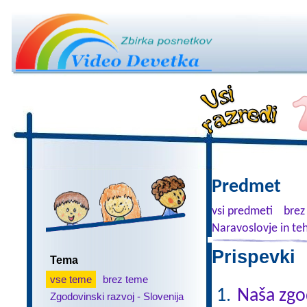
Predmet
vsi predmeti
brez
Naravoslovje in te
Prispevki 
Tema
vse teme
brez teme
Naša zgo
Zgodovinski razvoj - Slovenija