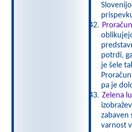
Slovenijo
prispevku
Proraču
oblikujej
predstavn
potrdi, g
je šele ta
Proračun 
pa je do
Zelena lu
izobražev
zabaven 
varnost 