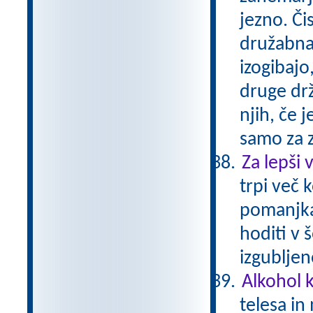
jezno. Či
družabna b
izogibajo,
druge drž
njih, če 
samo za 
Za lepši 
trpi več 
pomanjkan
hoditi v
izgubljen
Alkohol 
telesa in