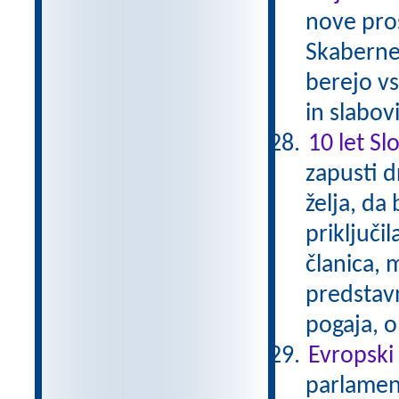
nove pros
Skaberne 
berejo vs
in slabov
10 let Sl
zapusti d
želja, da
priključil
članica, 
predstavn
pogaja, o
Evropski
parlament