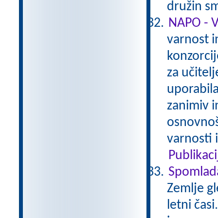
družin sm
NAPO - 
varnost i
konzorcij
za učitelj
uporabila
zanimiv in
osnovnoš
varnosti 
Publikaci
Spomlad
Zemlje gl
letni čas