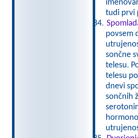
imenovano
tudi prvi
Spomlada
povsem d
utrujenos
sončne s
telesu. P
telesu p
dnevi spo
sončnih 
serotonin
hormonov
utrujeno