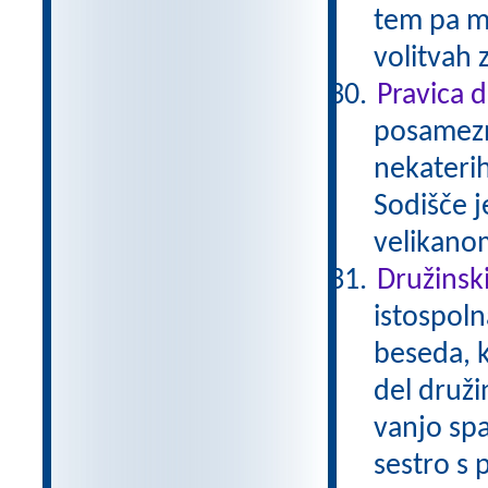
tem pa mo
volitvah 
Pravica 
posamezni
nekaterih
Sodišče j
velikano
Družinsk
istospoln
beseda, k
del družin
vanjo spa
sestro s