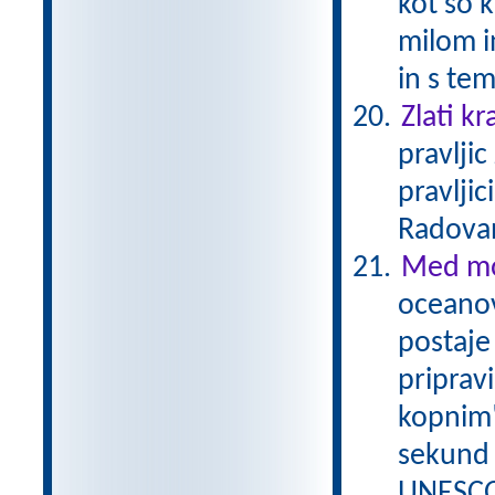
kot so k
milom i
in s te
Zlati kr
pravlji
pravljic
Radova
Med mo
oceanov
postaje 
priprav
kopnim"
sekund 
UNESCO/