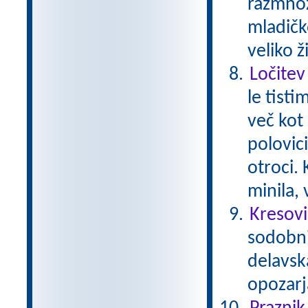
razmnož
mladičk
veliko ž
Ločitev
le tisti
več kot 
polovici
otroci.
minila,
Kresovi
sodobni 
delavsk
opozarj