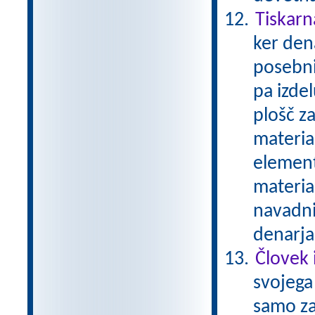
Tiskarn
ker den
posebni
pa izde
plošč za
material
element
materia
navadni
denarja
Človek 
svojega 
samo zat