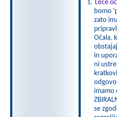
Leče oč
bomo 'po
zato im
pripravl
Očala, 
obstajaj
in upor
ni ustre
kratkovi
odgovor
imamo d
ZBIRALN
se zgodi