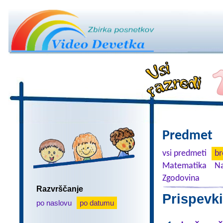
Predmet
vsi predmeti
br
Matematika
Na
Zgodovina
Razvrščanje
Prispevki
po naslovu
po datumu