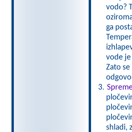
vodo? T
oziroma
ga post
Tempera
izhlape
vode je 
Zato se 
odgovo
Spremem
pločevi
pločevi
pločevi
shladi,