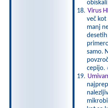
obiskal
Virus 
več kot 
manj ne
desetih 
primero
samo. N
povzroč
cepijo.
Umivan
najprep
nalezlji
mikrobi