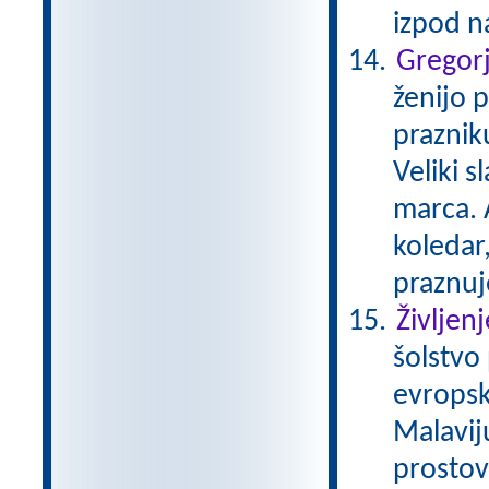
izpod 
Gregor
ženijo p
praznik
Veliki s
marca. A
koledar
praznuj
Življen
šolstvo
evropsk
Malavij
prostovo