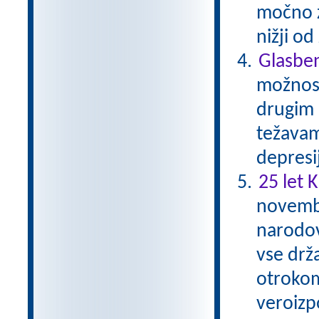
močno zm
nižji o
Glasben
možnost
drugim 
težavam
depresi
25 let 
novembr
narodov
vse drž
otrokom
veroizp