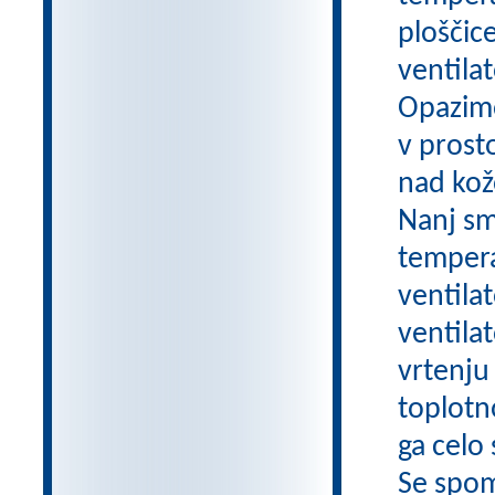
ploščic
ventila
Opazimo
v prost
nad kož
Nanj sm
tempera
ventilat
ventilat
vrtenju 
toplotn
ga celo
Se spom