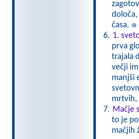
zagotovi
določa, 
časa.
1. svet
prva glo
trajala 
večji im
manjši 
svetovni
mrtvih,
Mačje s
to je p
mačjih 