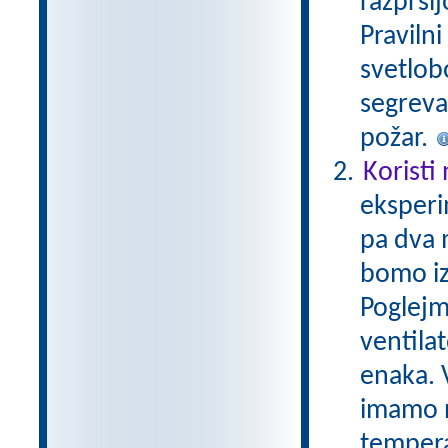
razprši
Praviln
svetlobo
segreva
požar.
Koristi
eksperi
pa dva 
bomo iz
Poglejm
ventila
enaka. V
imamo n
tempera