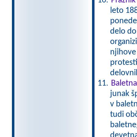
Praznik
leto 188
ponedel
delo dob
organizi
njihove
protest
delovni
Baletna
junak š
v balet
tudi ob
baletne
devetna