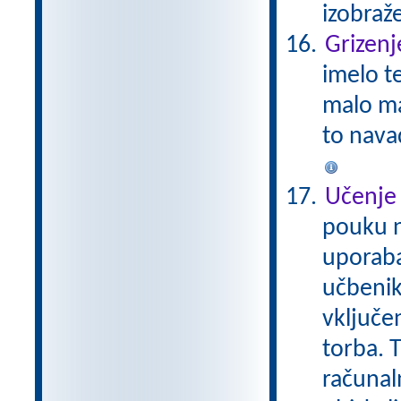
izobraž
Grizenj
imelo t
malo ma
to nava
Učenje 
pouku n
uporaba
učbenik
vključe
torba. 
računal