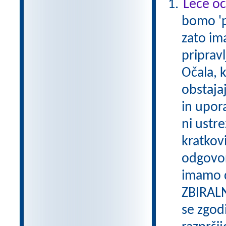
Leče oč
bomo 'po
zato im
pripravl
Očala, 
obstajaj
in upor
ni ustre
kratkovi
odgovor
imamo d
ZBIRALN
se zgodi