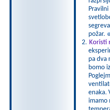
razprši
Praviln
svetlobo
segreva
požar.
Koristi
eksperi
pa dva 
bomo iz
Poglejm
ventila
enaka. V
imamo n
tempera