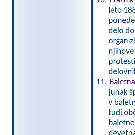
Praznik
leto 188
ponedel
delo dob
organizi
njihove
protest
delovni
Baletna
junak š
v balet
tudi ob
baletne
devetna