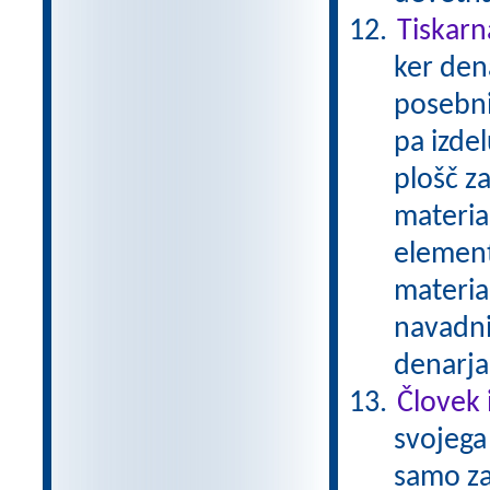
Tiskarn
ker den
posebni
pa izde
plošč za
material
element
materia
navadni
denarja
Človek 
svojega 
samo zat