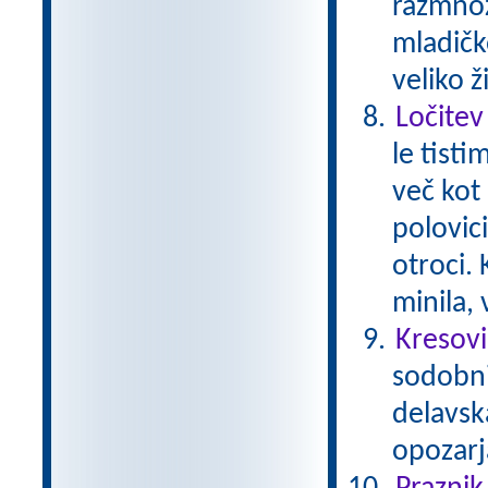
razmnož
mladičk
veliko ž
Ločitev
le tisti
več kot 
polovici
otroci.
minila,
Kresovi
sodobni 
delavsk
opozarj