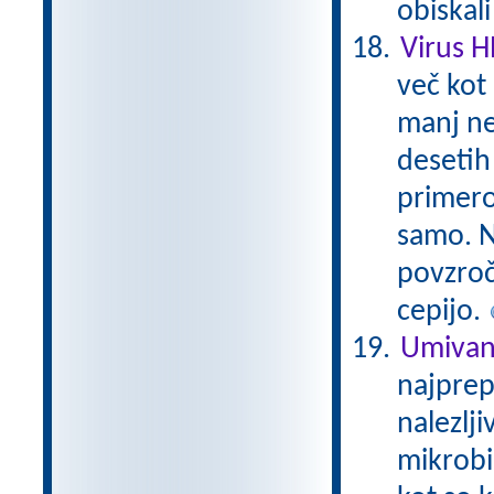
obiskal
Virus 
več kot 
manj ne
desetih 
primero
samo. N
povzroč
cepijo.
Umivan
najprep
nalezlji
mikrobi