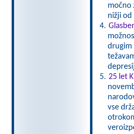
močno zm
nižji o
Glasben
možnost
drugim 
težavam
depresi
25 let 
novembr
narodov
vse drž
otrokom
veroizp