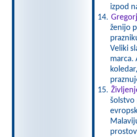
izpod 
Gregor
ženijo p
praznik
Veliki s
marca. A
koledar
praznuj
Življen
šolstvo
evropsk
Malavij
prostovo