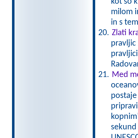
kot so k
milom i
in s te
Zlati kr
pravlji
pravljic
Radova
Med mo
oceanov
postaje 
priprav
kopnim"
sekund 
UNESCO/