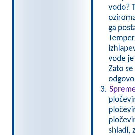
vodo? T
oziroma
ga post
Tempera
izhlape
vode je 
Zato se 
odgovo
Spremem
pločevi
pločevi
pločevi
shladi,