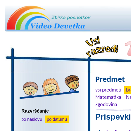
Predmet
vsi predmeti
br
Matematika
Na
Zgodovina
Razvrščanje
Prispevki
po naslovu
po datumu