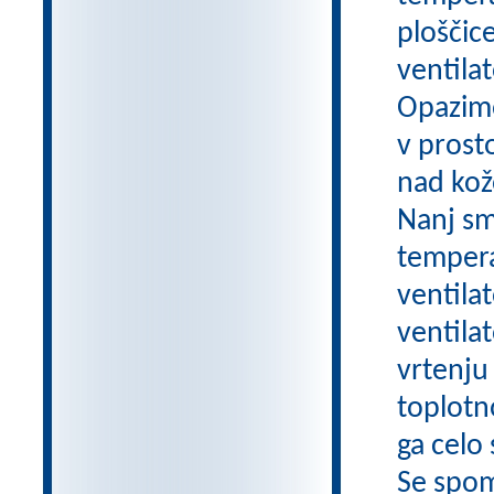
ploščic
ventila
Opazimo
v prost
nad kož
Nanj sm
tempera
ventilat
ventilat
vrtenju 
toplotn
ga celo
Se spom