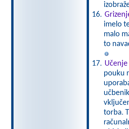
izobraž
Grizenj
imelo t
malo ma
to nava
Učenje 
pouku n
uporaba
učbenik
vključe
torba. 
računal