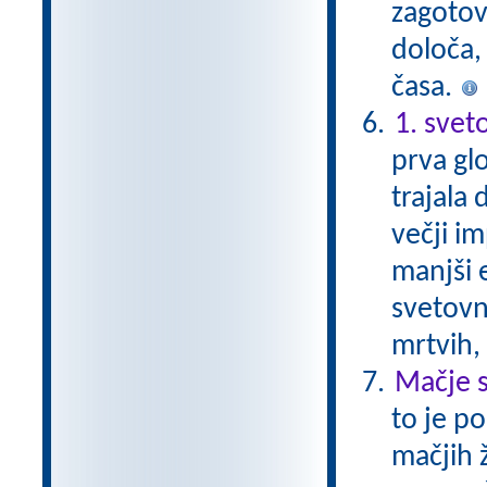
zagotovi
določa, 
časa.
1. svet
prva glo
trajala 
večji im
manjši 
svetovni
mrtvih,
Mačje s
to je p
mačjih 