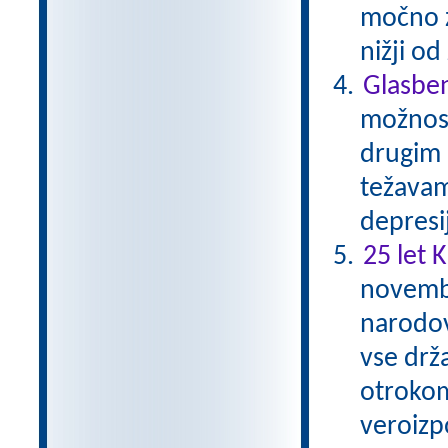
močno zm
nižji o
Glasben
možnost
drugim 
težavam
depresi
25 let 
novembr
narodov
vse drž
otrokom
veroizp