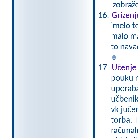
izobraž
Grizenj
imelo t
malo ma
to nava
Učenje 
pouku n
uporaba
učbenik
vključe
torba. 
računal