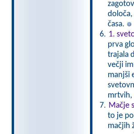
zagotovi
določa, 
časa.
1. svet
prva glo
trajala 
večji im
manjši 
svetovni
mrtvih,
Mačje s
to je p
mačjih 