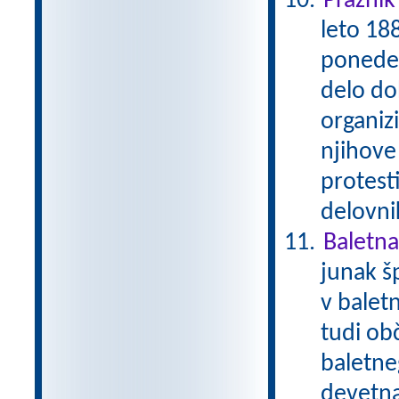
Praznik
leto 188
ponedel
delo dob
organizi
njihove
protest
delovni
Baletna
junak š
v balet
tudi ob
baletne
devetna