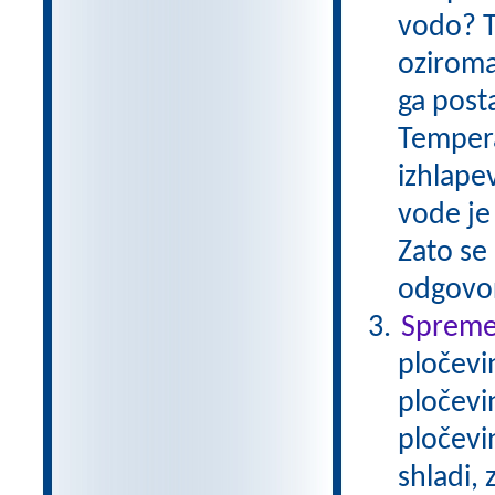
vodo? T
oziroma
ga post
Tempera
izhlape
vode je 
Zato se 
odgovo
Spremem
pločevi
pločevi
pločevi
shladi,