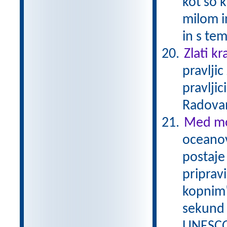
kot so k
milom i
in s te
Zlati kr
pravlji
pravljic
Radova
Med mo
oceanov
postaje 
priprav
kopnim"
sekund 
UNESCO/