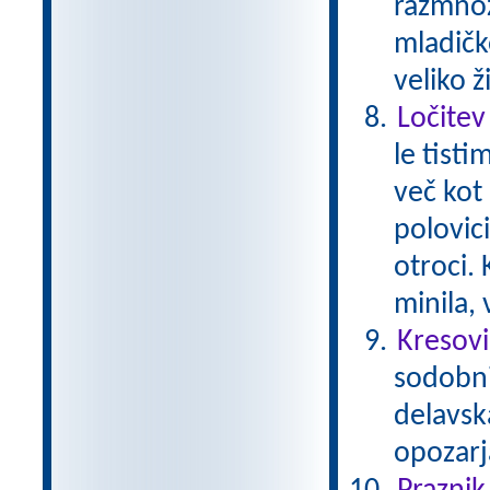
razmnož
mladičk
veliko ž
Ločitev
le tisti
več kot 
polovici
otroci.
minila,
Kresovi
sodobni 
delavsk
opozarj