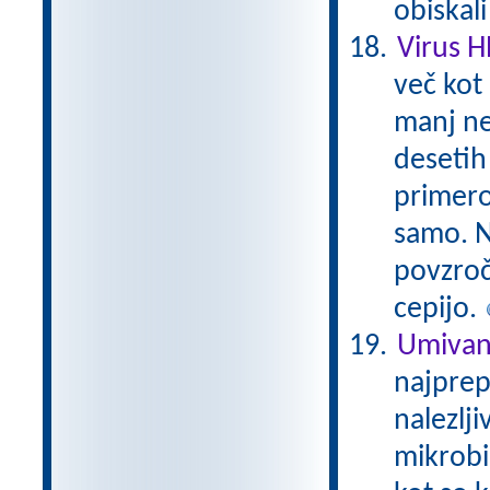
obiskal
Virus 
več kot 
manj ne
desetih 
primero
samo. N
povzroč
cepijo.
Umivan
najprep
nalezlji
mikrobi