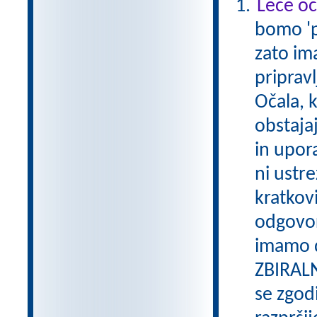
Leče oč
bomo 'po
zato im
pripravl
Očala, 
obstajaj
in upor
ni ustre
kratkovi
odgovor
imamo d
ZBIRALN
se zgodi