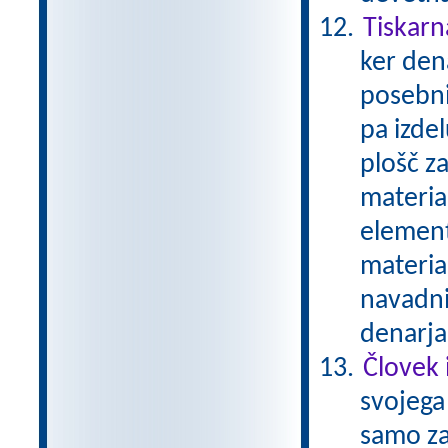
Tiskarn
ker den
posebni
pa izde
plošč za
material
element
materia
navadni
denarja
Človek 
svojega 
samo zat