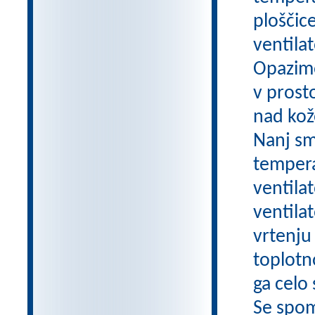
ploščic
ventila
Opazimo
v prost
nad kož
Nanj sm
tempera
ventilat
ventilat
vrtenju 
toplotn
ga celo
Se spom