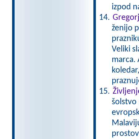
izpod 
Gregor
ženijo p
praznik
Veliki s
marca. A
koledar
praznuj
Življen
šolstvo
evropsk
Malavij
prostovo