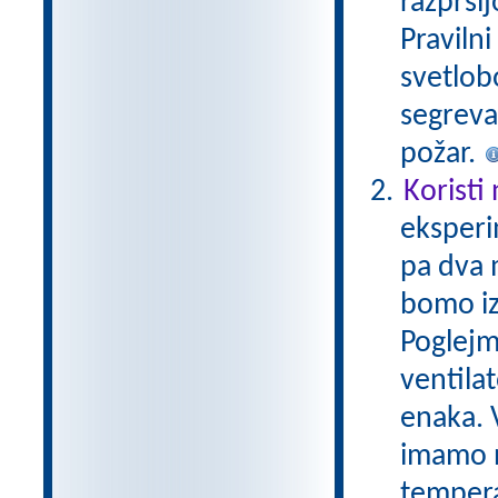
razprši
Praviln
svetlobo
segreva
požar.
Koristi
eksperi
pa dva 
bomo iz
Poglejm
ventila
enaka. V
imamo n
tempera