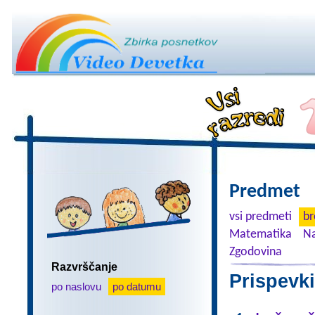
Predmet
vsi predmeti
br
Matematika
Na
Zgodovina
Razvrščanje
Prispevki
po naslovu
po datumu