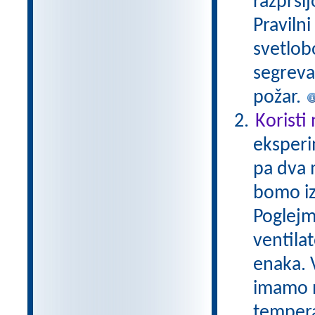
razprši
Praviln
svetlobo
segreva
požar.
Koristi
eksperi
pa dva 
bomo iz
Poglejm
ventila
enaka. V
imamo n
tempera