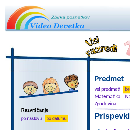
Predmet
vsi predmeti
br
Matematika
Na
Zgodovina
Razvrščanje
Prispevki
po naslovu
po datumu