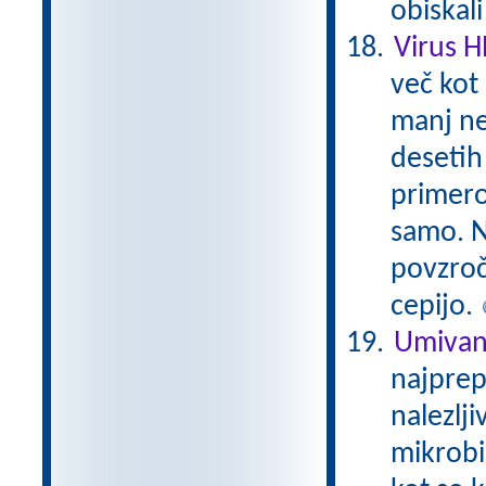
obiskal
Virus 
več kot 
manj ne
desetih 
primero
samo. N
povzroč
cepijo.
Umivan
najprep
nalezlji
mikrobi