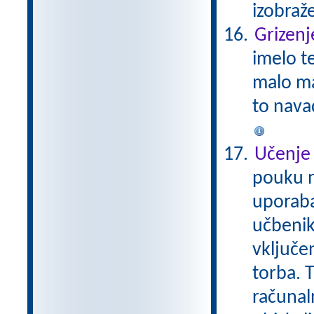
izobraž
Grizenj
imelo t
malo ma
to nava
Učenje 
pouku n
uporaba
učbenik
vključe
torba. 
računal