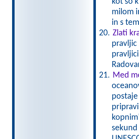
kot so k
milom i
in s te
Zlati kr
pravlji
pravljic
Radova
Med mo
oceanov
postaje 
priprav
kopnim"
sekund 
UNESCO/