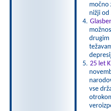
močno zm
nižji o
Glasben
možnost
drugim 
težavam
depresi
25 let 
novembr
narodov
vse drž
otrokom
veroizp