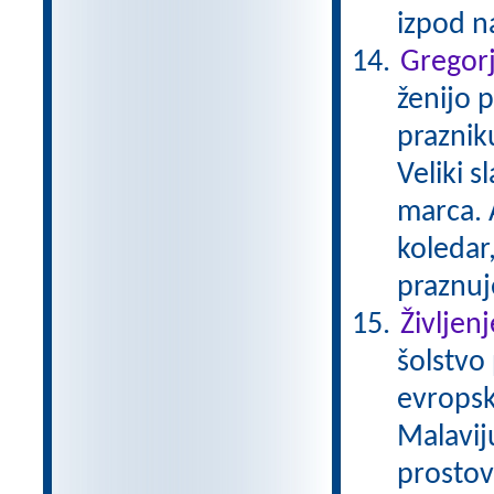
izpod 
Gregor
ženijo p
praznik
Veliki s
marca. A
koledar
praznuj
Življen
šolstvo
evropsk
Malavij
prostovo