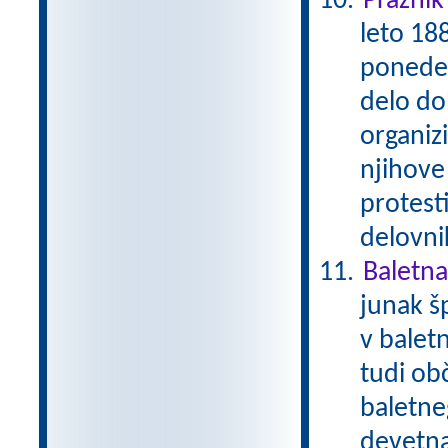
Praznik
leto 188
ponedel
delo dob
organizi
njihove
protest
delovni
Baletna
junak š
v balet
tudi ob
baletne
devetna