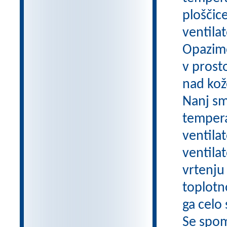
ploščic
ventila
Opazimo
v prost
nad kož
Nanj sm
tempera
ventilat
ventilat
vrtenju 
toplotn
ga celo
Se spom