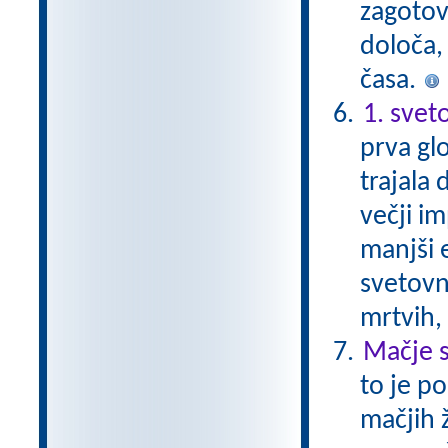
zagotovi
določa, 
časa.
1. svet
prva glo
trajala 
večji im
manjši 
svetovni
mrtvih,
Mačje s
to je p
mačjih 