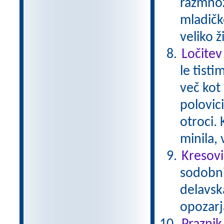
razmnož
mladičk
veliko ž
Ločitev
le tisti
več kot 
polovici
otroci.
minila,
Kresovi
sodobni 
delavsk
opozarj