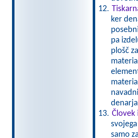
Tiskarn
ker den
posebni
pa izde
plošč za
material
element
materia
navadni
denarja
Človek 
svojega 
samo zat