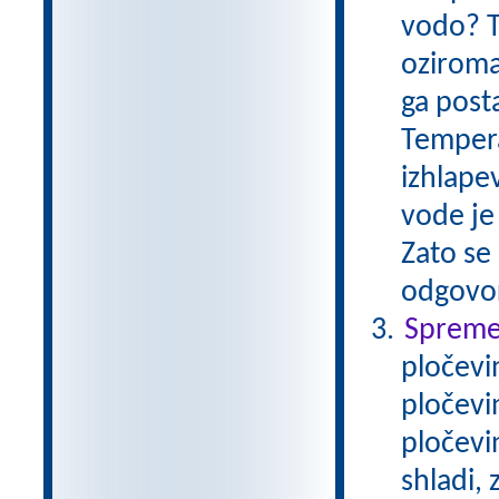
vodo? T
oziroma
ga post
Tempera
izhlape
vode je 
Zato se 
odgovo
Spremem
pločevi
pločevi
pločevi
shladi,