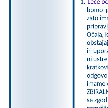
Leče oč
bomo 'po
zato im
pripravl
Očala, 
obstajaj
in upor
ni ustre
kratkovi
odgovor
imamo d
ZBIRALN
se zgodi