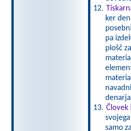
Tiskarn
ker den
posebni
pa izde
plošč za
material
element
materia
navadni
denarja
Človek 
svojega 
samo zat