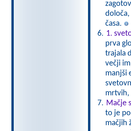
zagotovi
določa, 
časa.
1. svet
prva glo
trajala 
večji im
manjši 
svetovni
mrtvih,
Mačje s
to je p
mačjih 