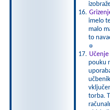
izobraž
Grizenj
imelo t
malo ma
to nava
Učenje 
pouku n
uporaba
učbenik
vključe
torba. 
računal