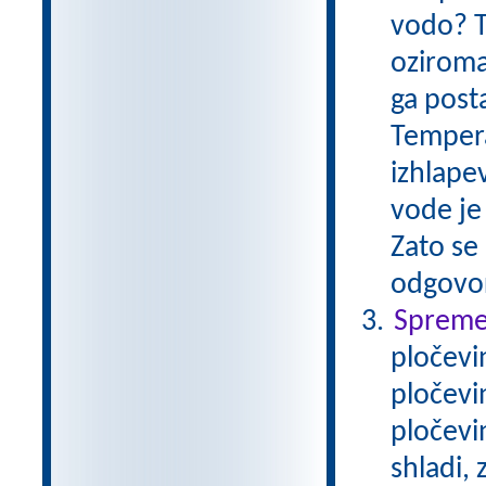
vodo? T
oziroma
ga post
Tempera
izhlape
vode je 
Zato se 
odgovo
Spremem
pločevi
pločevi
pločevi
shladi,