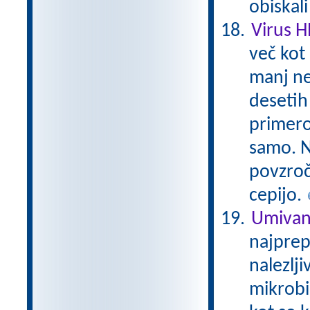
obiskal
Virus 
več kot 
manj ne
desetih 
primero
samo. N
povzroč
cepijo.
Umivan
najprep
nalezlji
mikrobi