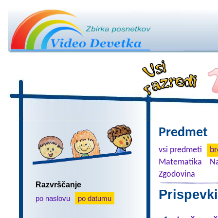
Predmet
vsi predmeti
br
Matematika
Na
Zgodovina
Razvrščanje
Prispevki
po naslovu
po datumu