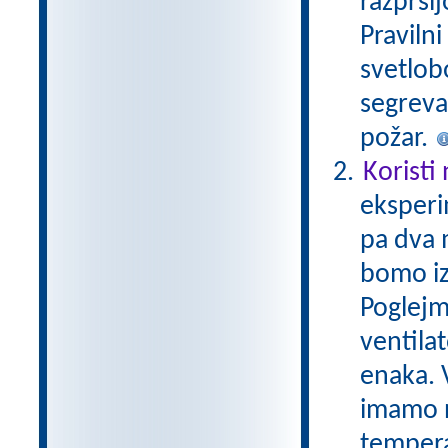
razprši
Praviln
svetlobo
segreva
požar.
Koristi
eksperi
pa dva 
bomo iz
Poglejm
ventila
enaka. V
imamo n
tempera