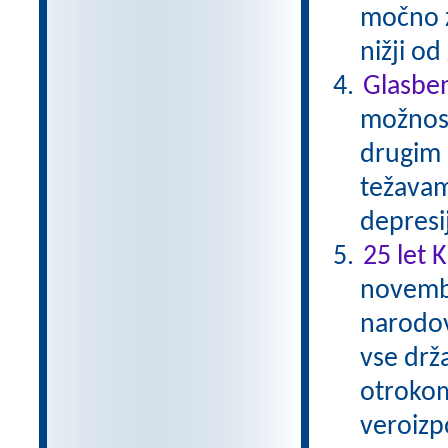
močno zm
nižji o
Glasben
možnost
drugim 
težavam
depresi
25 let 
novembr
narodov
vse drž
otrokom
veroizp