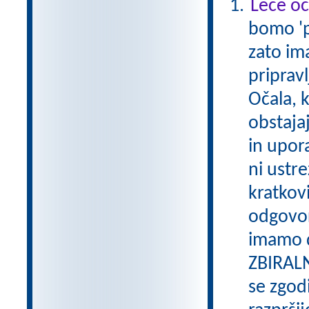
Leče oč
bomo 'po
zato im
pripravl
Očala, 
obstajaj
in upor
ni ustre
kratkovi
odgovor
imamo d
ZBIRALN
se zgodi