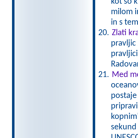
kot so k
milom i
in s te
Zlati kr
pravlji
pravljic
Radova
Med mo
oceanov
postaje 
priprav
kopnim"
sekund 
UNESCO/