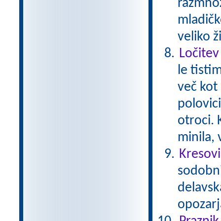
razmnož
mladičk
veliko ž
Ločitev
le tisti
več kot 
polovici
otroci.
minila,
Kresovi
sodobni 
delavsk
opozarj