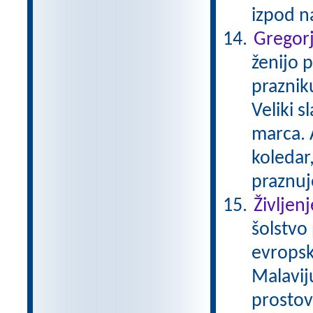
izpod 
Gregor
ženijo p
praznik
Veliki s
marca. A
koledar
praznuj
Življen
šolstvo
evropsk
Malavij
prostovo