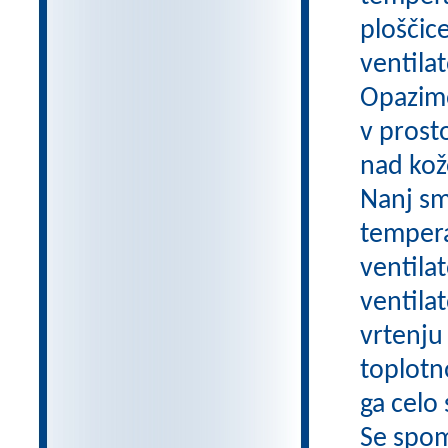
ploščic
ventila
Opazimo
v prost
nad kož
Nanj sm
tempera
ventilat
ventilat
vrtenju 
toplotn
ga celo
Se spom