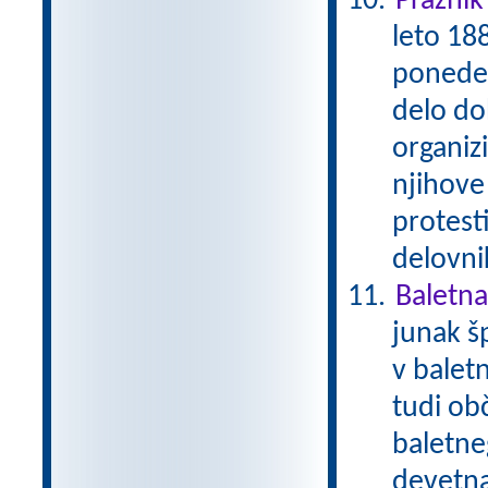
Praznik
leto 188
ponedel
delo dob
organizi
njihove
protest
delovni
Baletna
junak š
v balet
tudi ob
baletne
devetna