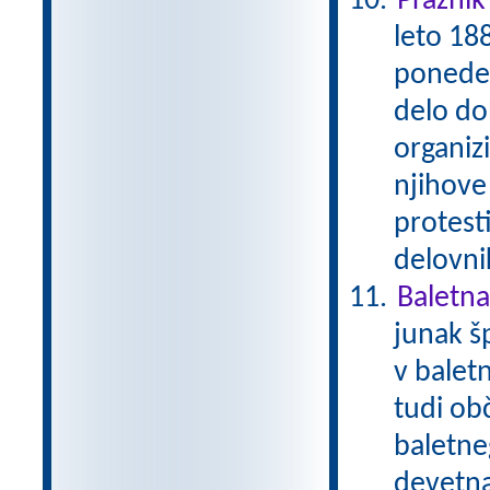
Praznik
leto 188
ponedel
delo dob
organizi
njihove
protest
delovni
Baletna
junak š
v balet
tudi ob
baletne
devetna