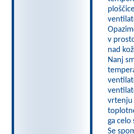
ploščic
ventila
Opazimo
v prost
nad kož
Nanj sm
tempera
ventilat
ventilat
vrtenju 
toplotn
ga celo
Se spom