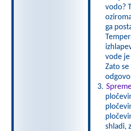
vodo? T
oziroma
ga post
Tempera
izhlape
vode je 
Zato se 
odgovo
Spremem
pločevi
pločevi
pločevi
shladi,