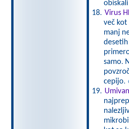
obiskal
Virus 
več kot 
manj ne
desetih 
primero
samo. N
povzroč
cepijo.
Umivan
najprep
nalezlji
mikrobi