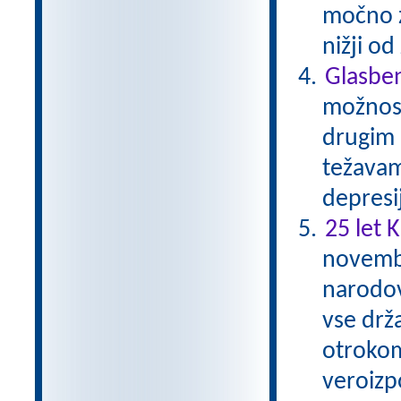
močno zm
nižji o
Glasben
možnost
drugim 
težavam
depresi
25 let 
novembr
narodov
vse drž
otrokom
veroizp