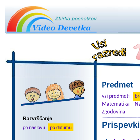
Predmet
vsi predmeti
br
Matematika
Na
Zgodovina
Razvrščanje
Prispevki
po naslovu
po datumu