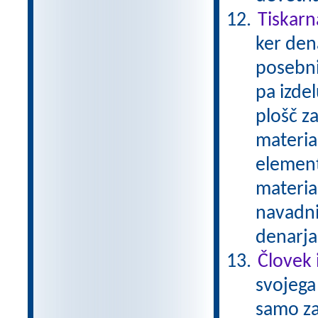
Tiskarn
ker den
posebni
pa izde
plošč za
material
element
materia
navadni
denarja
Človek 
svojega 
samo zat