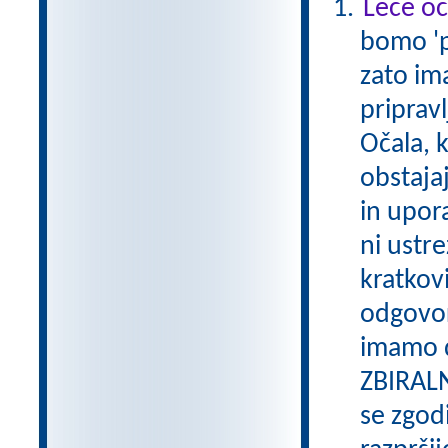
Leče oč
bomo 'po
zato im
pripravl
Očala, 
obstajaj
in upor
ni ustre
kratkovi
odgovor
imamo d
ZBIRALN
se zgodi