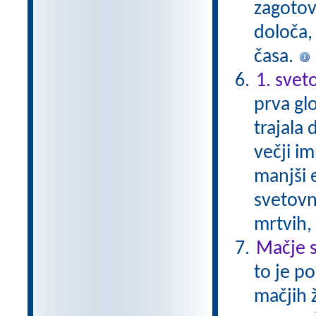
zagotovi
določa, 
časa.
1. svet
prva glo
trajala 
večji im
manjši 
svetovni
mrtvih,
Mačje s
to je p
mačjih 