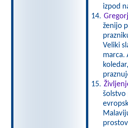
izpod 
Gregor
ženijo p
praznik
Veliki s
marca. A
koledar
praznuj
Življen
šolstvo
evropsk
Malavij
prostovo