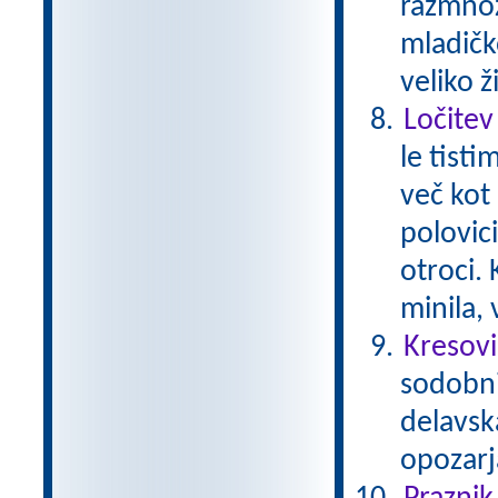
razmnož
mladičk
veliko ž
Ločitev
le tisti
več kot 
polovici
otroci.
minila,
Kresovi
sodobni 
delavsk
opozarj