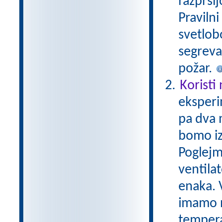
razprši
Praviln
svetlobo
segreva
požar.
Koristi
eksperi
pa dva 
bomo iz
Poglejm
ventila
enaka. V
imamo n
tempera