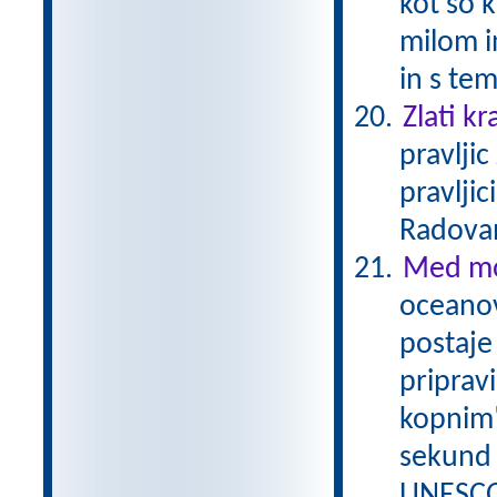
kot so k
milom i
in s te
Zlati kr
pravlji
pravljic
Radova
Med mo
oceanov
postaje 
priprav
kopnim"
sekund 
UNESCO/