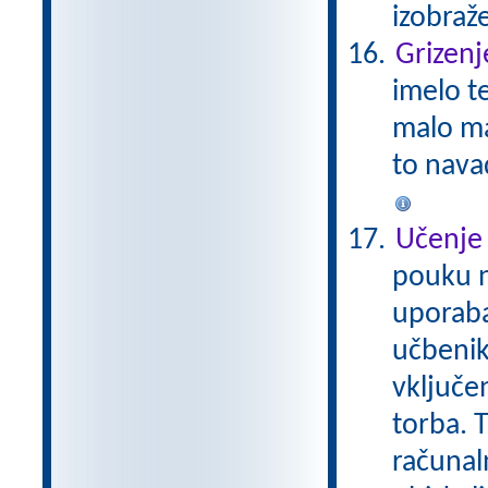
izobraž
Grizenj
imelo t
malo ma
to nava
Učenje 
pouku n
uporaba
učbenik
vključe
torba. 
računal