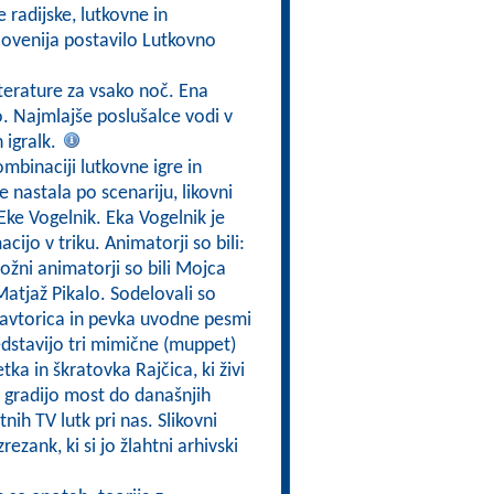
e radijske, lutkovne in
 Slovenija postavilo Lutkovno
iterature za vsako noč. Ena
o. Najmlajše poslušalce vodi v
n igralk.
ombinaciji lutkovne igre in
e nastala po scenariju, likovni
i Eke Vogelnik. Eka Vogelnik je
acijo v triku. Animatorji so bili:
ožni animatorji so bili Mojca
Matjaž Pikalo. Sodelovali so
 avtorica in pevka uvodne pesmi
redstavijo tri mimične (muppet)
ka in škratovka Rajčica, ki živi
in gradijo most do današnjih
nih TV lutk pri nas. Slikovni
rezank, ki si jo žlahtni arhivski