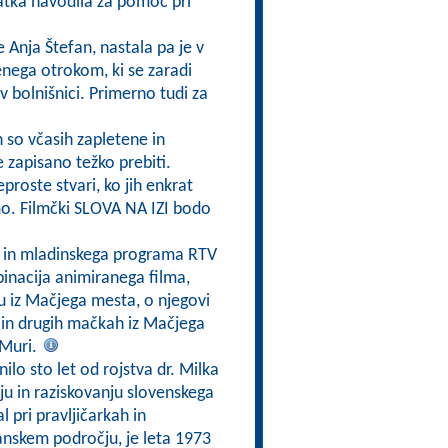
atka navodila za pomoč pri
e Anja Štefan, nastala pa je v
enega otrokom, ki se zaradi
 v bolnišnici. Primerno tudi za
h so včasih zapletene in
e zapisano težko prebiti.
eproste stvari, ko jih enkrat
mo. Filmčki SLOVA NA IZI bodo
a in mladinskega programa RTV
inacija animiranega filma,
ku iz Mačjega mesta, o njegovi
 in drugih mačkah iz Mačjega
 Muri.
nilo sto let od rojstva dr. Milka
nju in raziskovanju slovenskega
l pri pravljičarkah in
zijanskem področju, je leta 1973