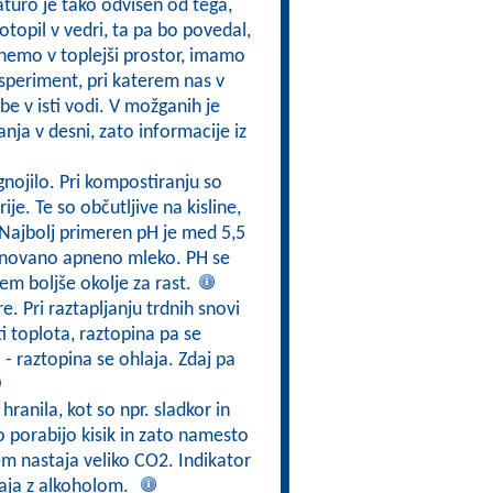
turo je tako odvisen od tega,
opil v vedri, ta pa bo povedal,
aknemo v toplejši prostor, imamo
speriment, pri katerem nas v
e v isti vodi. V možganih je
ja v desni, zato informacije iz
nojilo. Pri kompostiranju so
je. Te so občutljive na kisline,
 Najbolj primeren pH je med 5,5
menovano apneno mleko. PH se
tem boljše okolje za rast.
. Pri raztapljanju trdnih snovi
ti toplota, raztopina pa se
 - raztopina se ohlaja. Zdaj pa
hranila, kot so npr. sladkor in
o porabijo kisik in zato namesto
em nastaja veliko CO2. Indikator
gaja z alkoholom.