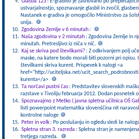
Glasba 123
: E-gradivo je zasnovano po prepletajočih
ustvarjalnostjo, spoznavanje glasbil in zvočil, glasbeni
Nastanek e-gradiva je omogočilo Ministrstvo za šolst
unija.
Zgodovina Zemlje v 6 minutah
:
Naša zgodovina v 2 minutah
: Zgodovina Zemlje in n
minutah. Pretresljivo:iz niča v nič.
Kaj se skriva pod številkami?
: Z odkrivanjem polj uč
maske, na katere bodo morali biti pozorni pri opisu. U
številkami skriva kurent. Prispevek k nalogi <a
href="http://uciteljska.net/ucit_search_podrobnost
kurenta</a>
Ta norčavi pustni čas
: Predstavitev slovenskih maška
razstave v Tivoliju februarja 2012. Dodan posnetek
Spoznavajmo z Metko ( javna spletna učilnica OŠ G
listi powerpoint matematika slovenščina nit naravosl
kontrolne naloge
Peter in volk
: Po poslušanju in ogledu sledi še nalog
Spletna stran 3. razreda
: Spletna stran je namenje
tretjega razreda.