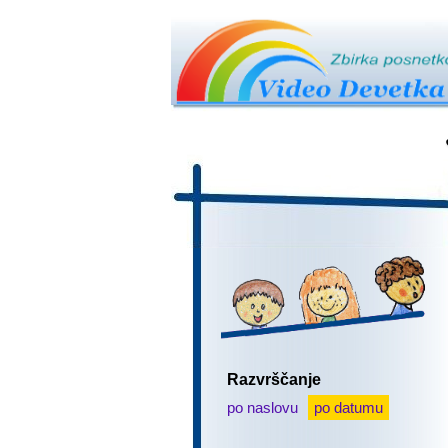
Razvrščanje
po naslovu
po datumu