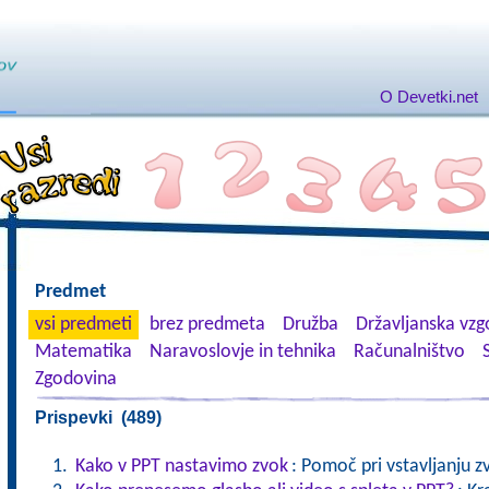
O Devetki.net
Predmet
vsi predmeti
brez predmeta
Družba
Državljanska vzgo
Matematika
Naravoslovje in tehnika
Računalništvo
Zgodovina
Prispevki (489)
Kako v PPT nastavimo zvok
: Pomoč pri vstavljanju z