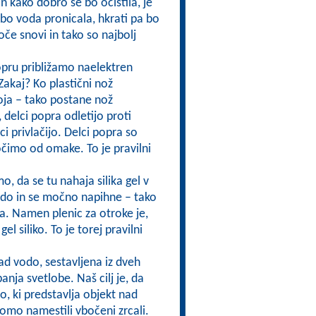
n kako dobro se bo očistila, je
e bo voda pronicala, hkrati pa bo
če snovi in tako so najbolj
popru približamo naelektren
Zakaj? Ko plastični nož
ja – tako postane nož
delci popra odletijo proti
i privlačijo. Delci popra so
ločimo od omake. To je pravilni
o, da se tu nahaja silika gel v
vodo in se močno napihne – tako
sa. Namen plenic za otroke je,
l siliko. To je torej pravilni
ad vodo, sestavljena iz dveh
anja svetlobe. Naš cilj je, da
čo, ki predstavlja objekt nad
omo namestili vbočeni zrcali.