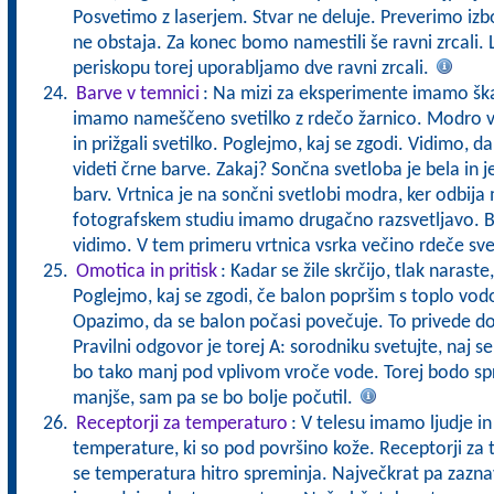
Posvetimo z laserjem. Stvar ne deluje. Preverimo izb
ne obstaja. Za konec bomo namestili še ravni zrcali. L
periskopu torej uporabljamo dve ravni zrcali.
Barve v temnici
: Na mizi za eksperimente imamo ška
imamo nameščeno svetilko z rdečo žarnico. Modro vr
in prižgali svetilko. Poglejmo, kaj se zgodi. Vidimo, d
videti črne barve. Zakaj? Sončna svetloba je bela in je
barv. Vrtnica je na sončni svetlobi modra, ker odbij
fotografskem studiu imamo drugačno razsvetljavo. Bar
vidimo. V tem primeru vrtnica vsrka večino rdeče sve
Omotica in pritisk
: Kadar se žile skrčijo, tlak naraste,
Poglejmo, kaj se zgodi, če balon popršim s toplo vodo
Opazimo, da se balon počasi povečuje. To privede do
Pravilni odgovor je torej A: sorodniku svetujte, naj se
bo tako manj pod vplivom vroče vode. Torej bodo s
manjše, sam pa se bo bolje počutil.
Receptorji za temperaturo
: V telesu imamo ljudje in
temperature, ki so pod površino kože. Receptorji za 
se temperatura hitro spreminja. Največkrat pa zaz