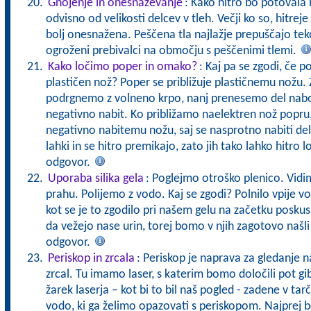
Gnojenje in onesnaževanje
: Kako hitro bo potovala i
odvisno od velikosti delcev v tleh. Večji ko so, hitrej
bolj onesnažena. Peščena tla najlažje prepuščajo teko
ogroženi prebivalci na območju s peščenimi tlemi.
Kako ločimo poper in omako?
: Kaj pa se zgodi, če 
plastičen nož? Poper se približuje plastičnemu nožu. 
podrgnemo z volneno krpo, nanj prenesemo del nabo
negativno nabit. Ko približamo naelektren nož popru, 
negativno nabitemu nožu, saj se nasprotno nabiti delc
lahki in se hitro premikajo, zato jih tako lahko hitro 
odgovor.
Uporaba silika gela
: Poglejmo otroško plenico. Vidim
prahu. Polijemo z vodo. Kaj se zgodi? Polnilo vpije 
kot se je to zgodilo pri našem gelu na začetku posku
da vežejo nase urin, torej bomo v njih zagotovo našli ge
odgovor.
Periskop in zrcala
: Periskop je naprava za gledanje n
zrcal. Tu imamo laser, s katerim bomo določili pot gib
žarek laserja – kot bi to bil naš pogled - zadene v tar
vodo, ki ga želimo opazovati s periskopom. Najprej b