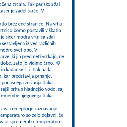
očena zrcala. Tak periskop žal
aser je zadel tarčo. V
tlo brez ene stranice. Na vrhu
tnico bomo postavili v škatlo
a je sicer modra vrtnica zdaj
 sestavljena iz več različnih
a modro svetlobo. V
ve, ki jih predmeti vsrkajo, ne
tlobe, zato jo vidimo črno.
 in kadar se širi, tlak pada.
, kar predstavlja prhanje.
 počasnega znižanja tlaka.
 rajši prha s hladnejšo vodo, saj
premembe njegovega tlaka
 živali receptorje zaznavanje
temperaturo so zelo dejavni, če
navajo spremembo temperature