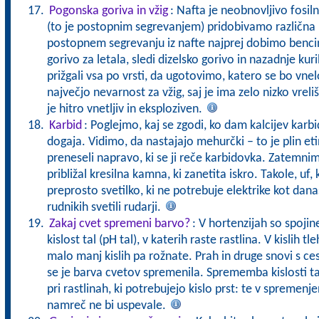
Pogonska goriva in vžig
: Nafta je neobnovljivo fosiln
(to je postopnim segrevanjem) pridobivamo različna 
postopnem segrevanju iz nafte najprej dobimo bencin
gorivo za letala, sledi dizelsko gorivo in nazadnje ku
prižgali vsa po vrsti, da ugotovimo, katero se bo vne
največjo nevarnost za vžig, saj je ima zelo nizko vreliš
je hitro vnetljiv in eksploziven.
Karbid
: Poglejmo, kaj se zgodi, ko dam kalcijev karb
dogaja. Vidimo, da nastajajo mehurčki – to je plin et
preneseli napravo, ki se ji reče karbidovka. Zatemnim
približal kresilna kamna, ki zanetita iskro. Takole, uf
preprosto svetilko, ki ne potrebuje elektrike kot današ
rudnikih svetili rudarji.
Zakaj cvet spremeni barvo?
: V hortenzijah so spojin
kislost tal (pH tal), v katerih raste rastlina. V kislih 
malo manj kislih pa rožnate. Prah in druge snovi s ces
se je barva cvetov spremenila. Sprememba kislosti t
pri rastlinah, ki potrebujejo kislo prst: te v spremen
namreč ne bi uspevale.