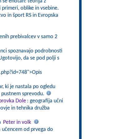
 se enotah: teorija z
 primeri, oblike in vsebine.
vo in šport RS in Evropska
jenih prebivalcev v samo 2
enci spoznavajo podrobnosti
gotovijo, da se pod polji s
i.php?id=748">Opis
r, ki je nastala po ogledu
 o pustnem sprevodu.
abrovka Dole
: geografija učni
ovje in tehnika družba
a
Peter in volk
na učencem od prvega do