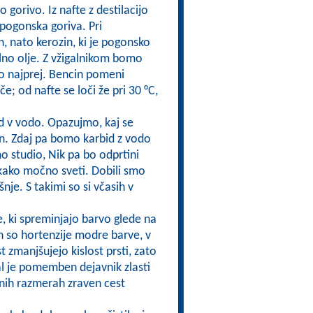
o gorivo. Iz nafte z destilacijo
pogonska goriva. Pri
, nato kerozin, ki je pogonsko
rilno olje. Z vžigalnikom bomo
lo najprej. Bencin pomeni
če; od nafte se loči že pri 30 °C,
id v vodo. Opazujmo, kaj se
in. Zdaj pa bomo karbid z vodo
o studio, Nik pa bo odprtini
, kako močno sveti. Dobili smo
nje. S takimi so si včasih v
e, ki spreminjajo barvo glede na
tleh so hortenzije modre barve, v
t zmanjšujejo kislost prsti, zato
al je pomemben dejavnik zlasti
jenih razmerah zraven cest