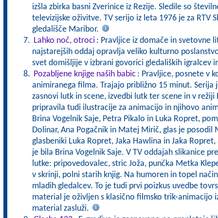
izšla zbirka basni Zverinice iz Rezije. Sledile so številn
televizijske oživitve. TV serijo iz leta 1976 je za RTV
gledališče Maribor.
Lahko noč, otroci
: Pravljice iz domače in svetovne l
najstarejših oddaj opravlja veliko kulturno poslanstv
svet domišljije v izbrani govorici gledaliških igralcev i
Pozabljene knjige naših babic
: Pravljice, posnete v k
animiranega filma. Trajajo približno 15 minut. Serija j
zasnovi lutk in scene, izvedbi lutk ter scene in v režij
pripravila tudi ilustracije za animacijo in njihovo anim
Brina Vogelnik Saje, Petra Pikalo in Luka Ropret, pom
Dolinar, Ana Pogačnik in Matej Mirič, glas je posodil 
glasbeniki Luka Ropret, Jaka Hawlina in Jaka Ropret,
je bila Brina Vogelnik Saje. V TV oddajah slikanice p
lutke: pripovedovalec, stric Joža, punčka Metka Klepet
v skrinji, polni starih knjig. Na humoren in topel nač
mladih gledalcev. To je tudi prvi poizkus uvedbe tovrst
material je oživljen s klasično filmsko trik-animacijo iz
material zasluži.