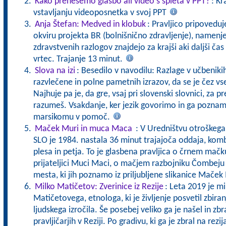
Kako prenesemo glasbo ali video s spleta v PPT?
: Kr
vstavljanju videoposnetka v svoj PPT
Anja Štefan: Medved in klobuk
: Pravljico pripoveduj
okviru projekta BR (bolnišnično zdravljenje), namenj
zdravstvenih razlogov znajdejo za krajši aki daljši čas
vrtec. Trajanje 13 minut.
Slova na izi
: Besedilo v navodilu: Razlage v učbeniki
razvlečene in polne pametnih izrazov, da se je čez vs
Najhuje pa je, da gre, vsaj pri slovenski slovnici, za pr
razumeš. Vsakdanje, ker jezik govorimo in ga pozna
marsikomu v pomoč.
Maček Muri in muca Maca
: V Uredništvu otroškeg
SLO je 1984. nastala 36 minut trajajoča oddaja, komb
plesa in petja. To je glasbena pravljica o črnem mač
prijateljici Muci Maci, o mačjem razbojniku Čombeju
mesta, ki jih poznamo iz priljubljene slikanice Maček
Milko Matičetov: Zverinice iz Rezije
: Leta 2019 je mi
Matičetovega, etnologa, ki je življenje posvetil zbira
ljudskega izročila. Še posebej veliko ga je našel in zbra
pravljičarjih v Reziji. Po gradivu, ki ga je zbral na re