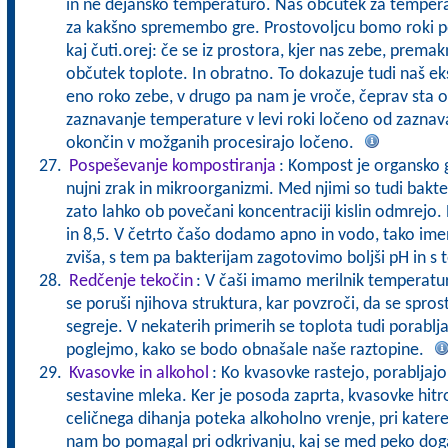
in ne dejansko temperaturo. Naš občutek za tempera
za kakšno spremembo gre. Prostovoljcu bomo roki pot
kaj čuti.orej: če se iz prostora, kjer nas zebe, prem
občutek toplote. In obratno. To dokazuje tudi naš ek
eno roko zebe, v drugo pa nam je vroče, čeprav sta ob
zaznavanje temperature v levi roki ločeno od zaznavan
okončin v možganih procesirajo ločeno.
Pospeševanje kompostiranja
: Kompost je organsko g
nujni zrak in mikroorganizmi. Med njimi so tudi bakteri
zato lahko ob povečani koncentraciji kislin odmrejo.
in 8,5. V četrto čašo dodamo apno in vodo, tako i
zviša, s tem pa bakterijam zagotovimo boljši pH in s 
Redčenje tekočin
: V čaši imamo merilnik temperature
se poruši njihova struktura, kar povzroči, da se spros
segreje. V nekaterih primerih se toplota tudi porablja
poglejmo, kako se bodo obnašale naše raztopine.
Kvasovke in alkohol
: Ko kvasovke rastejo, porabljajo 
sestavine mleka. Ker je posoda zaprta, kvasovke hitr
celičnega dihanja poteka alkoholno vrenje, pri kater
nam bo pomagal pri odkrivanju, kaj se med peko do